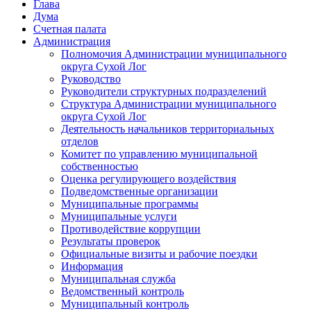
Глава
Дума
Счетная палата
Администрация
Полномочия Администрации муниципального
округа Сухой Лог
Руководство
Руководители структурных подразделений
Структура Администрации муниципального
округа Сухой Лог
Деятельность начальников территориальных
отделов
Комитет по управлению муниципальной
собственностью
Оценка регулирующего воздействия
Подведомственные организации
Муниципальные программы
Муниципальные услуги
Противодействие коррупции
Результаты проверок
Официальные визиты и рабочие поездки
Информация
Муниципальная служба
Ведомственный контроль
Муниципальный контроль