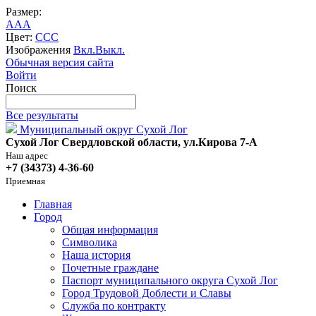
Размер:
A
A
A
Цвет:
C
C
C
Изображения
Вкл.
Выкл.
Обычная версия сайта
Войти
Поиск
Все результаты
Муниципальный округ Сухой Лог
Сухой Лог Свердловской области, ул.Кирова 7-А
Наш адрес
+7 (34373) 4-36-60
Приемная
Главная
Город
Общая информация
Символика
Наша история
Почетные граждане
Паспорт муниципального округа Сухой Лог
Город Трудовой Доблести и Славы
Служба по контракту