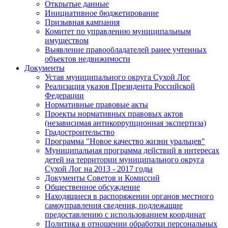
Открытые данные
Инициативное бюджетирование
Призывная кампания
Комитет по управлению муниципальным
имуществом
Выявление правообладателей ранее учтенных
объектов недвижимости
Документы
Устав муниципального округа Сухой Лог
Реализация указов Президента Российской
Федерации
Нормативные правовые акты
Проекты нормативных правовых актов
(независимая антикоррупционная экспертиза)
Градостроительство
Программа "Новое качество жизни уральцев"
Муниципальная программа действий в интересах
детей на территории муниципального округа
Сухой Лог на 2013 - 2017 годы
Документы Советов и Комиссий
Общественное обсуждение
Находящиеся в распоряжении органов местного
самоуправления сведения, подлежащие
предоставлению с использованием координат
Политика в отношении обработки персональных