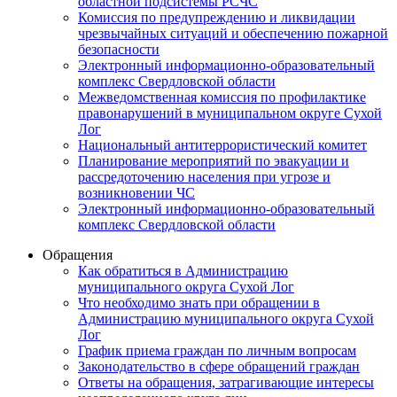
областной подсистемы РСЧС
Комиссия по предупреждению и ликвидации
чрезвычайных ситуаций и обеспечению пожарной
безопасности
Электронный информационно-образовательный
комплекс Cвердловской области
Межведомственная комиссия по профилактике
правонарушений в муниципальном округе Сухой
Лог
Национальный антитеррористический комитет
Планирование мероприятий по эвакуации и
рассредоточению населения при угрозе и
возникновении ЧС
Электронный информационно-образовательный
комплекс Свердловской области
Обращения
Как обратиться в Администрацию
муниципального округа Сухой Лог
Что необходимо знать при обращении в
Администрацию муниципального округа Сухой
Лог
График приема граждан по личным вопросам
Законодательство в сфере обращений граждан
Ответы на обращения, затрагивающие интересы