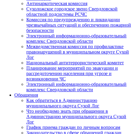
Антинаркотическая комиссия
Сухоложское городское звено Свердловской
областной подсистемы РСЧС
Комиссия по предупреждению и ликвидации
чрезвычайных ситуаций и обеспечению пожарной
безопасности
Электронный информационно-образовательный
комплекс Cвердловской области
Межведомственная комиссия по профилактике
правонарушений в муниципальном округе Сухой
Лог
Национальный антитеррористический комитет
Планирование мероприятий по эвакуации и
рассредоточению населения при угрозе и
возникновении ЧС
Электронный информационно-образовательный
комплекс Свердловской области
Обращения
Как обратиться в Администрацию
муниципального округа Сухой Лог
Что необходимо знать при обращении в
Администрацию муниципального округа Сухой
Лог
График приема граждан по личным вопросам
Законодательство в сфере обращений граждан