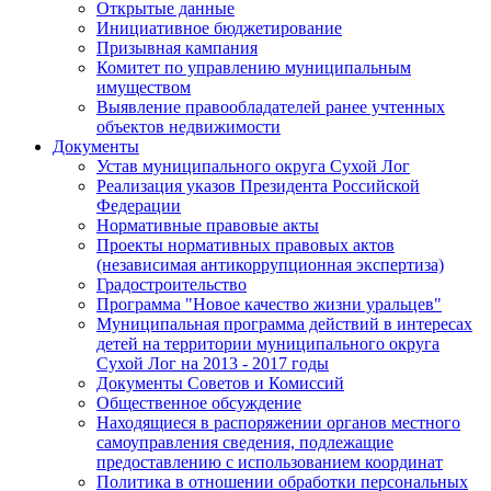
Открытые данные
Инициативное бюджетирование
Призывная кампания
Комитет по управлению муниципальным
имуществом
Выявление правообладателей ранее учтенных
объектов недвижимости
Документы
Устав муниципального округа Сухой Лог
Реализация указов Президента Российской
Федерации
Нормативные правовые акты
Проекты нормативных правовых актов
(независимая антикоррупционная экспертиза)
Градостроительство
Программа "Новое качество жизни уральцев"
Муниципальная программа действий в интересах
детей на территории муниципального округа
Сухой Лог на 2013 - 2017 годы
Документы Советов и Комиссий
Общественное обсуждение
Находящиеся в распоряжении органов местного
самоуправления сведения, подлежащие
предоставлению с использованием координат
Политика в отношении обработки персональных