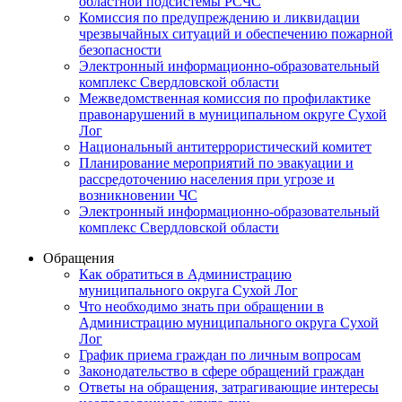
областной подсистемы РСЧС
Комиссия по предупреждению и ликвидации
чрезвычайных ситуаций и обеспечению пожарной
безопасности
Электронный информационно-образовательный
комплекс Cвердловской области
Межведомственная комиссия по профилактике
правонарушений в муниципальном округе Сухой
Лог
Национальный антитеррористический комитет
Планирование мероприятий по эвакуации и
рассредоточению населения при угрозе и
возникновении ЧС
Электронный информационно-образовательный
комплекс Свердловской области
Обращения
Как обратиться в Администрацию
муниципального округа Сухой Лог
Что необходимо знать при обращении в
Администрацию муниципального округа Сухой
Лог
График приема граждан по личным вопросам
Законодательство в сфере обращений граждан
Ответы на обращения, затрагивающие интересы