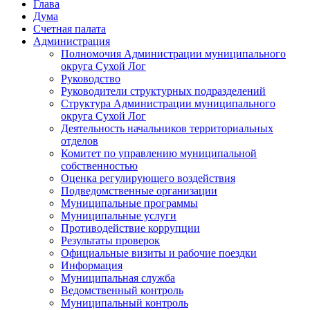
Глава
Дума
Счетная палата
Администрация
Полномочия Администрации муниципального
округа Сухой Лог
Руководство
Руководители структурных подразделений
Структура Администрации муниципального
округа Сухой Лог
Деятельность начальников территориальных
отделов
Комитет по управлению муниципальной
собственностью
Оценка регулирующего воздействия
Подведомственные организации
Муниципальные программы
Муниципальные услуги
Противодействие коррупции
Результаты проверок
Официальные визиты и рабочие поездки
Информация
Муниципальная служба
Ведомственный контроль
Муниципальный контроль