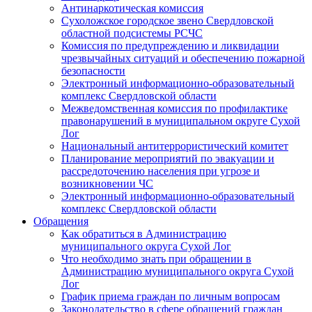
Антинаркотическая комиссия
Сухоложское городское звено Свердловской
областной подсистемы РСЧС
Комиссия по предупреждению и ликвидации
чрезвычайных ситуаций и обеспечению пожарной
безопасности
Электронный информационно-образовательный
комплекс Cвердловской области
Межведомственная комиссия по профилактике
правонарушений в муниципальном округе Сухой
Лог
Национальный антитеррористический комитет
Планирование мероприятий по эвакуации и
рассредоточению населения при угрозе и
возникновении ЧС
Электронный информационно-образовательный
комплекс Свердловской области
Обращения
Как обратиться в Администрацию
муниципального округа Сухой Лог
Что необходимо знать при обращении в
Администрацию муниципального округа Сухой
Лог
График приема граждан по личным вопросам
Законодательство в сфере обращений граждан