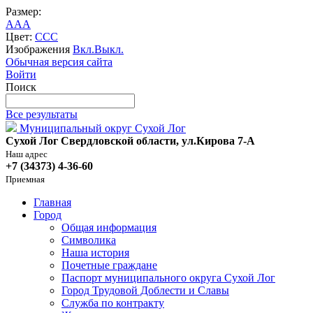
Размер:
A
A
A
Цвет:
C
C
C
Изображения
Вкл.
Выкл.
Обычная версия сайта
Войти
Поиск
Все результаты
Муниципальный округ Сухой Лог
Сухой Лог Свердловской области, ул.Кирова 7-А
Наш адрес
+7 (34373) 4-36-60
Приемная
Главная
Город
Общая информация
Символика
Наша история
Почетные граждане
Паспорт муниципального округа Сухой Лог
Город Трудовой Доблести и Славы
Служба по контракту