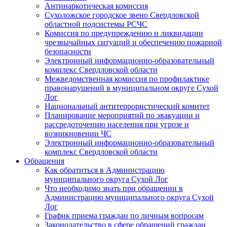
Антинаркотическая комиссия
Сухоложское городское звено Свердловской
областной подсистемы РСЧС
Комиссия по предупреждению и ликвидации
чрезвычайных ситуаций и обеспечению пожарной
безопасности
Электронный информационно-образовательный
комплекс Cвердловской области
Межведомственная комиссия по профилактике
правонарушений в муниципальном округе Сухой
Лог
Национальный антитеррористический комитет
Планирование мероприятий по эвакуации и
рассредоточению населения при угрозе и
возникновении ЧС
Электронный информационно-образовательный
комплекс Свердловской области
Обращения
Как обратиться в Администрацию
муниципального округа Сухой Лог
Что необходимо знать при обращении в
Администрацию муниципального округа Сухой
Лог
График приема граждан по личным вопросам
Законодательство в сфере обращений граждан