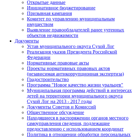
Открытые данные
Инициативное бюджетирование
Призывная кампания
Комитет по управлению муниципальным
имуществом
Выявление правообладателей ранее учтенных
объектов недвижимости
Документы
Устав муниципального округа Сухой Лог
Реализация указов Президента Российской
Федерации
Нормативные правовые акты
Проекты нормативных правовых актов
(независимая антикоррупционная экспертиза)
Градостроительство
Программа "Новое качество жизни уральцев"
Муниципальная программа действий в интересах
детей на территории муниципального округа
Сухой Лог на 2013 - 2017 годы
Документы Советов и Комиссий
Общественное обсуждение
Находящиеся в распоряжении органов местного
самоуправления сведения, подлежащие
предоставлению с использованием координат
Политика в отношении обработки персональных