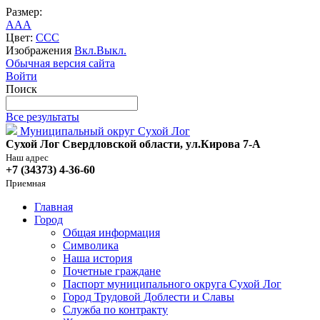
Размер:
A
A
A
Цвет:
C
C
C
Изображения
Вкл.
Выкл.
Обычная версия сайта
Войти
Поиск
Все результаты
Муниципальный округ Сухой Лог
Сухой Лог Свердловской области, ул.Кирова 7-А
Наш адрес
+7 (34373) 4-36-60
Приемная
Главная
Город
Общая информация
Символика
Наша история
Почетные граждане
Паспорт муниципального округа Сухой Лог
Город Трудовой Доблести и Славы
Служба по контракту