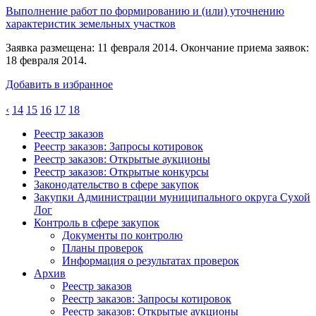
Выполнение работ по формированию и (или) уточнению
характеристик земельных участков
Заявка размещена: 11 февраля 2014. Окончание приема заявок:
18 февраля 2014.
Добавить в избранное
‹
14
15
16
17
18
Реестр заказов
Реестр заказов: Запросы котировок
Реестр заказов: Открытые аукционы
Реестр заказов: Открытые конкурсы
Законодательство в сфере закупок
Закупки Администрации муниципального округа Сухой
Лог
Контроль в сфере закупок
Документы по контролю
Планы проверок
Информация о результатах проверок
Архив
Реестр заказов
Реестр заказов: Запросы котировок
Реестр заказов: Открытые аукционы