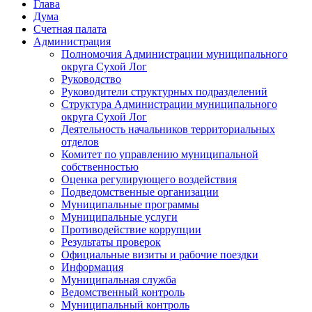
Глава
Дума
Счетная палата
Администрация
Полномочия Администрации муниципального
округа Сухой Лог
Руководство
Руководители структурных подразделений
Структура Администрации муниципального
округа Сухой Лог
Деятельность начальников территориальных
отделов
Комитет по управлению муниципальной
собственностью
Оценка регулирующего воздействия
Подведомственные организации
Муниципальные программы
Муниципальные услуги
Противодействие коррупции
Результаты проверок
Официальные визиты и рабочие поездки
Информация
Муниципальная служба
Ведомственный контроль
Муниципальный контроль