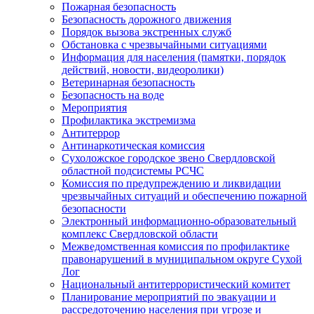
Пожарная безопасность
Безопасность дорожного движения
Порядок вызова экстренных служб
Обстановка с чрезвычайными ситуациями
Информация для населения (памятки, порядок
действий, новости, видеоролики)
Ветеринарная безопасность
Безопасность на воде
Мероприятия
Профилактика экстремизма
Антитеррор
Антинаркотическая комиссия
Сухоложское городское звено Свердловской
областной подсистемы РСЧС
Комиссия по предупреждению и ликвидации
чрезвычайных ситуаций и обеспечению пожарной
безопасности
Электронный информационно-образовательный
комплекс Cвердловской области
Межведомственная комиссия по профилактике
правонарушений в муниципальном округе Сухой
Лог
Национальный антитеррористический комитет
Планирование мероприятий по эвакуации и
рассредоточению населения при угрозе и