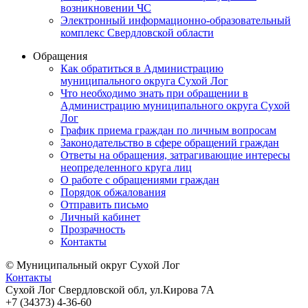
возникновении ЧС
Электронный информационно-образовательный
комплекс Свердловской области
Обращения
Как обратиться в Администрацию
муниципального округа Сухой Лог
Что необходимо знать при обращении в
Администрацию муниципального округа Сухой
Лог
График приема граждан по личным вопросам
Законодательство в сфере обращений граждан
Ответы на обращения, затрагивающие интересы
неопределенного круга лиц
О работе с обращениями граждан
Порядок обжалования
Отправить письмо
Личный кабинет
Прозрачность
Контакты
© Муниципальный округ Сухой Лог
Контакты
Сухой Лог Свердловской обл, ул.Кирова 7А
+7 (34373) 4-36-60