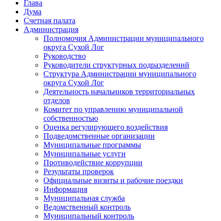
Глава
Дума
Счетная палата
Администрация
Полномочия Администрации муниципального
округа Сухой Лог
Руководство
Руководители структурных подразделений
Структура Администрации муниципального
округа Сухой Лог
Деятельность начальников территориальных
отделов
Комитет по управлению муниципальной
собственностью
Оценка регулирующего воздействия
Подведомственные организации
Муниципальные программы
Муниципальные услуги
Противодействие коррупции
Результаты проверок
Официальные визиты и рабочие поездки
Информация
Муниципальная служба
Ведомственный контроль
Муниципальный контроль