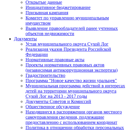
Открытые данные
Инициативное бюджетирование
Призывная кампания
Комитет по управлению муниципальным
имуществом
Выявление правообладателей ранее учтенных
объектов недвижимости
Документы
Устав муниципального округа Сухой Лог
Реализация указов Президента Российской
Федерации
Нормативные правовые акты
Проекты нормативных правовых актов
(независимая антикоррупционная экспертиза)
Градостроительство
Программа "Новое качество жизни уральцев"
Муниципальная программа действий в интересах
детей на территории муниципального округа
Сухой Лог на 2013 - 2017 годы
Документы Советов и Комиссий
Общественное обсуждение
Находящиеся в распоряжении органов местного
самоуправления сведения, подлежащие
предоставлению с использованием координат
Политика в отношении обработки персональных