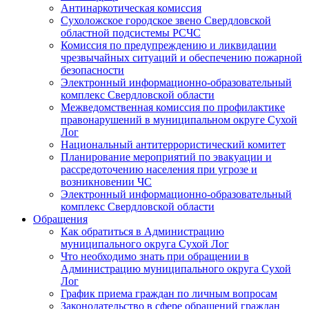
Антинаркотическая комиссия
Сухоложское городское звено Свердловской
областной подсистемы РСЧС
Комиссия по предупреждению и ликвидации
чрезвычайных ситуаций и обеспечению пожарной
безопасности
Электронный информационно-образовательный
комплекс Cвердловской области
Межведомственная комиссия по профилактике
правонарушений в муниципальном округе Сухой
Лог
Национальный антитеррористический комитет
Планирование мероприятий по эвакуации и
рассредоточению населения при угрозе и
возникновении ЧС
Электронный информационно-образовательный
комплекс Свердловской области
Обращения
Как обратиться в Администрацию
муниципального округа Сухой Лог
Что необходимо знать при обращении в
Администрацию муниципального округа Сухой
Лог
График приема граждан по личным вопросам
Законодательство в сфере обращений граждан