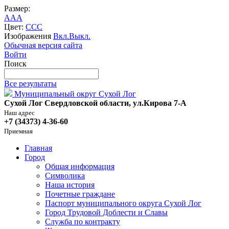
Размер:
A
A
A
Цвет:
C
C
C
Изображения
Вкл.
Выкл.
Обычная версия сайта
Войти
Поиск
Все результаты
Муниципальный округ Сухой Лог
Сухой Лог Свердловской области, ул.Кирова 7-А
Наш адрес
+7 (34373) 4-36-60
Приемная
Главная
Город
Общая информация
Символика
Наша история
Почетные граждане
Паспорт муниципального округа Сухой Лог
Город Трудовой Доблести и Славы
Служба по контракту