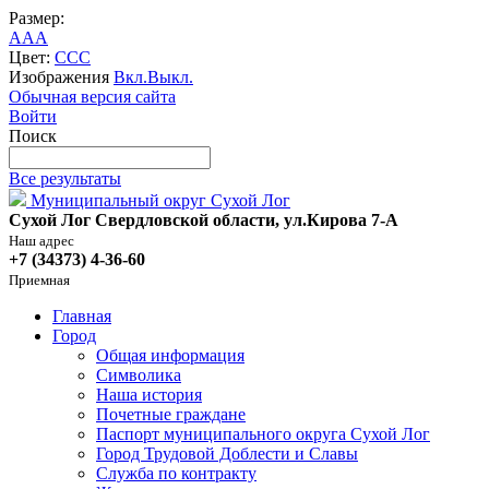
Размер:
A
A
A
Цвет:
C
C
C
Изображения
Вкл.
Выкл.
Обычная версия сайта
Войти
Поиск
Все результаты
Муниципальный округ Сухой Лог
Сухой Лог Свердловской области, ул.Кирова 7-А
Наш адрес
+7 (34373) 4-36-60
Приемная
Главная
Город
Общая информация
Символика
Наша история
Почетные граждане
Паспорт муниципального округа Сухой Лог
Город Трудовой Доблести и Славы
Служба по контракту