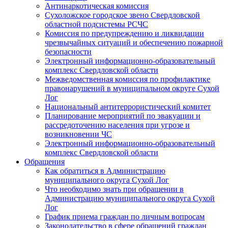
Антинаркотическая комиссия
Сухоложское городское звено Свердловской
областной подсистемы РСЧС
Комиссия по предупреждению и ликвидации
чрезвычайных ситуаций и обеспечению пожарной
безопасности
Электронный информационно-образовательный
комплекс Cвердловской области
Межведомственная комиссия по профилактике
правонарушений в муниципальном округе Сухой
Лог
Национальный антитеррористический комитет
Планирование мероприятий по эвакуации и
рассредоточению населения при угрозе и
возникновении ЧС
Электронный информационно-образовательный
комплекс Свердловской области
Обращения
Как обратиться в Администрацию
муниципального округа Сухой Лог
Что необходимо знать при обращении в
Администрацию муниципального округа Сухой
Лог
График приема граждан по личным вопросам
Законодательство в сфере обращений граждан