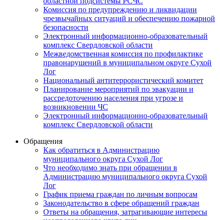
областной подсистемы РСЧС
Комиссия по предупреждению и ликвидации
чрезвычайных ситуаций и обеспечению пожарной
безопасности
Электронный информационно-образовательный
комплекс Cвердловской области
Межведомственная комиссия по профилактике
правонарушений в муниципальном округе Сухой
Лог
Национальный антитеррористический комитет
Планирование мероприятий по эвакуации и
рассредоточению населения при угрозе и
возникновении ЧС
Электронный информационно-образовательный
комплекс Свердловской области
Обращения
Как обратиться в Администрацию
муниципального округа Сухой Лог
Что необходимо знать при обращении в
Администрацию муниципального округа Сухой
Лог
График приема граждан по личным вопросам
Законодательство в сфере обращений граждан
Ответы на обращения, затрагивающие интересы