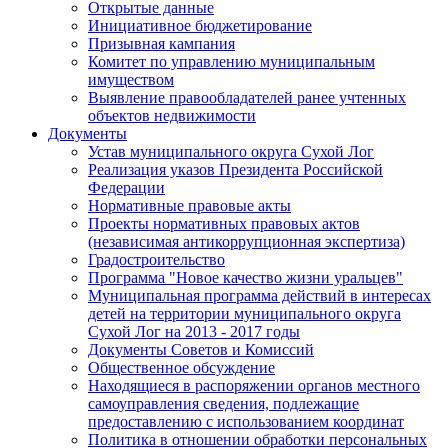
Открытые данные
Инициативное бюджетирование
Призывная кампания
Комитет по управлению муниципальным
имуществом
Выявление правообладателей ранее учтенных
объектов недвижимости
Документы
Устав муниципального округа Сухой Лог
Реализация указов Президента Российской
Федерации
Нормативные правовые акты
Проекты нормативных правовых актов
(независимая антикоррупционная экспертиза)
Градостроительство
Программа "Новое качество жизни уральцев"
Муниципальная программа действий в интересах
детей на территории муниципального округа
Сухой Лог на 2013 - 2017 годы
Документы Советов и Комиссий
Общественное обсуждение
Находящиеся в распоряжении органов местного
самоуправления сведения, подлежащие
предоставлению с использованием координат
Политика в отношении обработки персональных