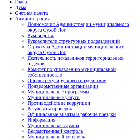
Глава
Дума
Счетная палата
Администрация
Полномочия Администрации муниципального
округа Сухой Лог
Руководство
Руководители структурных подразделений
Структура Администрации муниципального
округа Сухой Лог
Деятельность начальников территориальных
отделов
Комитет по управлению муниципальной
собственностью
Оценка регулирующего воздействия
Подведомственные организации
Муниципальные программы
Муниципальные услуги
Противодействие коррупции
Результаты проверок
Официальные визиты и рабочие поездки
Информация
Муниципальная служба
Ведомственный контроль
Муниципальный контроль