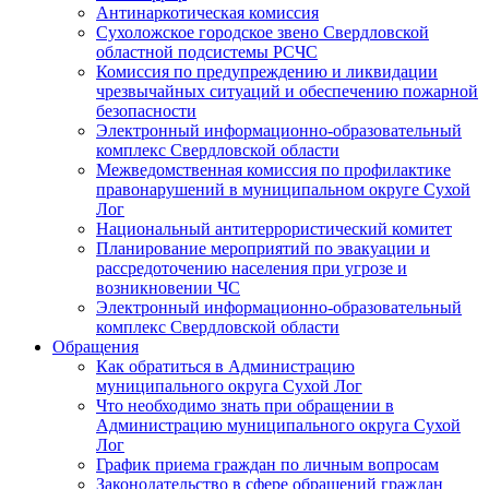
Антинаркотическая комиссия
Сухоложское городское звено Свердловской
областной подсистемы РСЧС
Комиссия по предупреждению и ликвидации
чрезвычайных ситуаций и обеспечению пожарной
безопасности
Электронный информационно-образовательный
комплекс Cвердловской области
Межведомственная комиссия по профилактике
правонарушений в муниципальном округе Сухой
Лог
Национальный антитеррористический комитет
Планирование мероприятий по эвакуации и
рассредоточению населения при угрозе и
возникновении ЧС
Электронный информационно-образовательный
комплекс Свердловской области
Обращения
Как обратиться в Администрацию
муниципального округа Сухой Лог
Что необходимо знать при обращении в
Администрацию муниципального округа Сухой
Лог
График приема граждан по личным вопросам
Законодательство в сфере обращений граждан