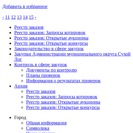
Добавить в избранное
‹
11
12
13
14
15
›
Реестр заказов
Реестр заказов: Запросы котировок
Реестр заказов: Открытые аукционы
Реестр заказов: Открытые конкурсы
Законодательство в сфере закупок
Закупки Администрации муниципального округа Сухой
Лог
Контроль в сфере закупок
Документы по контролю
Планы проверок
Информация о результатах проверок
Архив
Реестр заказов
Реестр заказов: Запросы котировок
Реестр заказов: Открытые аукционы
Реестр заказов: Открытые конкурсы
Город
Общая информация
Символика