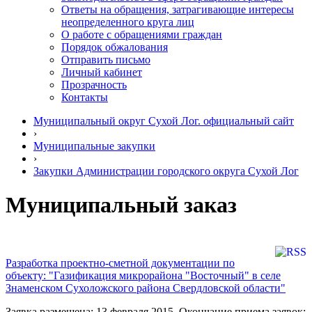
Ответы на обращения, затрагивающие интересы
неопределенного круга лиц
О работе с обращениями граждан
Порядок обжалования
Отправить письмо
Личный кабинет
Прозрачность
Контакты
Муниципальный округ Сухой Лог. официальный сайт
›
Муниципальные закупки
›
Закупки Администрации городского округа Сухой Лог
Муниципальный заказ
Разработка проектно-сметной документации по
объекту: "Газификация микрорайона "Восточный" в селе
Знаменском Сухоложского района Свердловской области"
Заявка размещена: 13 февраля 2015. Окончание приема заявок: