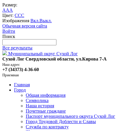
Размер:
A
A
A
Цвет:
C
C
C
Изображения
Вкл.
Выкл.
Обычная версия сайта
Войти
Поиск
Все результаты
Муниципальный округ Сухой Лог
Сухой Лог Свердловской области, ул.Кирова 7-А
Наш адрес
+7 (34373) 4-36-60
Приемная
Главная
Город
Общая информация
Символика
Наша история
Почетные граждане
Паспорт муниципального округа Сухой Лог
Город Трудовой Доблести и Славы
Служба по контракту