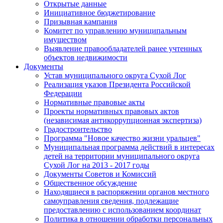
Открытые данные
Инициативное бюджетирование
Призывная кампания
Комитет по управлению муниципальным
имуществом
Выявление правообладателей ранее учтенных
объектов недвижимости
Документы
Устав муниципального округа Сухой Лог
Реализация указов Президента Российской
Федерации
Нормативные правовые акты
Проекты нормативных правовых актов
(независимая антикоррупционная экспертиза)
Градостроительство
Программа "Новое качество жизни уральцев"
Муниципальная программа действий в интересах
детей на территории муниципального округа
Сухой Лог на 2013 - 2017 годы
Документы Советов и Комиссий
Общественное обсуждение
Находящиеся в распоряжении органов местного
самоуправления сведения, подлежащие
предоставлению с использованием координат
Политика в отношении обработки персональных