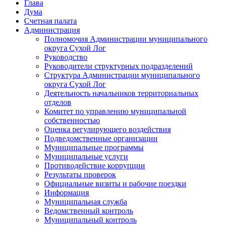
Глава
Дума
Счетная палата
Администрация
Полномочия Администрации муниципального
округа Сухой Лог
Руководство
Руководители структурных подразделений
Структура Администрации муниципального
округа Сухой Лог
Деятельность начальников территориальных
отделов
Комитет по управлению муниципальной
собственностью
Оценка регулирующего воздействия
Подведомственные организации
Муниципальные программы
Муниципальные услуги
Противодействие коррупции
Результаты проверок
Официальные визиты и рабочие поездки
Информация
Муниципальная служба
Ведомственный контроль
Муниципальный контроль