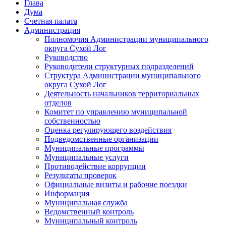
Глава
Дума
Счетная палата
Администрация
Полномочия Администрации муниципального
округа Сухой Лог
Руководство
Руководители структурных подразделений
Структура Администрации муниципального
округа Сухой Лог
Деятельность начальников территориальных
отделов
Комитет по управлению муниципальной
собственностью
Оценка регулирующего воздействия
Подведомственные организации
Муниципальные программы
Муниципальные услуги
Противодействие коррупции
Результаты проверок
Официальные визиты и рабочие поездки
Информация
Муниципальная служба
Ведомственный контроль
Муниципальный контроль