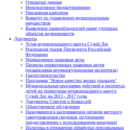
Открытые данные
Инициативное бюджетирование
Призывная кампания
Комитет по управлению муниципальным
имуществом
Выявление правообладателей ранее учтенных
объектов недвижимости
Документы
Устав муниципального округа Сухой Лог
Реализация указов Президента Российской
Федерации
Нормативные правовые акты
Проекты нормативных правовых актов
(независимая антикоррупционная экспертиза)
Градостроительство
Программа "Новое качество жизни уральцев"
Муниципальная программа действий в интересах
детей на территории муниципального округа
Сухой Лог на 2013 - 2017 годы
Документы Советов и Комиссий
Общественное обсуждение
Находящиеся в распоряжении органов местного
самоуправления сведения, подлежащие
предоставлению с использованием координат
Политика в отношении обработки персональных