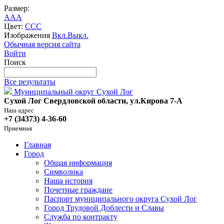
Размер:
A
A
A
Цвет:
C
C
C
Изображения
Вкл.
Выкл.
Обычная версия сайта
Войти
Поиск
Все результаты
Муниципальный округ Сухой Лог
Сухой Лог Свердловской области, ул.Кирова 7-А
Наш адрес
+7 (34373) 4-36-60
Приемная
Главная
Город
Общая информация
Символика
Наша история
Почетные граждане
Паспорт муниципального округа Сухой Лог
Город Трудовой Доблести и Славы
Служба по контракту