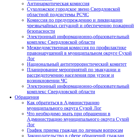
Антинаркотическая комиссия
Сухоложское городское звено Свердловской
областной подсистемы РСЧС
Комиссия по предупреждению и ликвидации
чрезвычайных ситуаций и обеспечению пожарной
безопасности
Электронный информационно-образовательный
комплекс Cвердловской области
Межведомственная комиссия по профилактике
правонарушений в муниципальном округе Сухой
Лог
Национальный антитеррористический комитет
Планирование мероприятий по эвакуации и
рассредоточению населения при угрозе и
возникновении ЧС
Электронный информационно-образовательный
комплекс Свердловской области
Обращения
Как обратиться в Администрацию
муниципального округа Сухой Лог
Что необходимо знать при обращении в
Администрацию муниципального округа Сухой
Лог
График приема граждан по личным вопросам
Законодательство в сфере обращений граждан