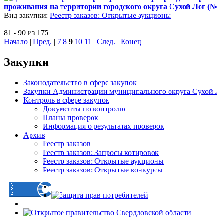
проживания на территории городского округа Сухой Лог (№
Вид закупки:
Реестр заказов: Открытые аукционы
81 - 90 из 175
Начало
|
Пред.
|
7
8
9
10
11
|
След.
|
Конец
Закупки
Законодательство в сфере закупок
Закупки Администрации муниципального округа Сухой 
Контроль в сфере закупок
Документы по контролю
Планы проверок
Информация о результатах проверок
Архив
Реестр заказов
Реестр заказов: Запросы котировок
Реестр заказов: Открытые аукционы
Реестр заказов: Открытые конкурсы