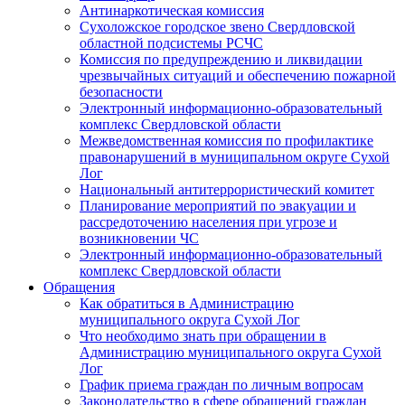
Антинаркотическая комиссия
Сухоложское городское звено Свердловской
областной подсистемы РСЧС
Комиссия по предупреждению и ликвидации
чрезвычайных ситуаций и обеспечению пожарной
безопасности
Электронный информационно-образовательный
комплекс Cвердловской области
Межведомственная комиссия по профилактике
правонарушений в муниципальном округе Сухой
Лог
Национальный антитеррористический комитет
Планирование мероприятий по эвакуации и
рассредоточению населения при угрозе и
возникновении ЧС
Электронный информационно-образовательный
комплекс Свердловской области
Обращения
Как обратиться в Администрацию
муниципального округа Сухой Лог
Что необходимо знать при обращении в
Администрацию муниципального округа Сухой
Лог
График приема граждан по личным вопросам
Законодательство в сфере обращений граждан