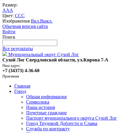
Размер:
A
A
A
Цвет:
C
C
C
Изображения
Вкл.
Выкл.
Обычная версия сайта
Войти
Поиск
Все результаты
Муниципальный округ Сухой Лог
Сухой Лог Свердловской области, ул.Кирова 7-А
Наш адрес
+7 (34373) 4-36-60
Приемная
Главная
Город
Общая информация
Символика
Наша история
Почетные граждане
Паспорт муниципального округа Сухой Лог
Город Трудовой Доблести и Славы
Служба по контракту