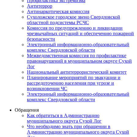
Профилактика экстремизма
Антитеррор
Антинаркотическая комиссия
Сухоложское городское звено Свердловской
областной подсистемы РСЧС
Комиссия по предупреждению и ликвидации
чрезвычайных ситуаций и обеспечению пожарной
безопасности
Электронный информационно-образовательный
комплекс Cвердловской области
Межведомственная комиссия по профилактике
правонарушений в муниципальном округе Сухой
Лог
Национальный антитеррористический комитет
Планирование мероприятий по эвакуации и
рассредоточению населения при угрозе и
возникновении ЧС
Электронный информационно-образовательный
комплекс Свердловской области
Обращения
Как обратиться в Администрацию
муниципального округа Сухой Лог
Что необходимо знать при обращении в
Администрацию муниципального округа Сухой