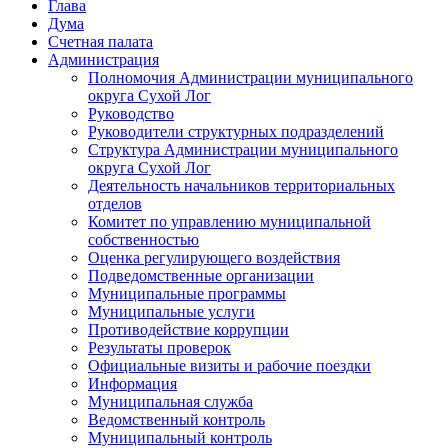
Глава
Дума
Счетная палата
Администрация
Полномочия Администрации муниципального
округа Сухой Лог
Руководство
Руководители структурных подразделений
Структура Администрации муниципального
округа Сухой Лог
Деятельность начальников территориальных
отделов
Комитет по управлению муниципальной
собственностью
Оценка регулирующего воздействия
Подведомственные организации
Муниципальные программы
Муниципальные услуги
Противодействие коррупции
Результаты проверок
Официальные визиты и рабочие поездки
Информация
Муниципальная служба
Ведомственный контроль
Муниципальный контроль