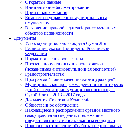
Открытые данные
Инициативное бюджетирование
Призывная кампания
Комитет по управлению муниципальным
имуществом
Выявление правообладателей ранее учтенных
объектов недвижимости
Документы
Устав муниципального округа Сухой Лог
Реализация указов Президента Российской
Федерации
Нормативные правовые акты
Проекты нормативных правовых актов
(независимая антикоррупционная экспертиза)
Градостроительство
Программа "Новое качество жизни уральцев"
Муниципальная программа действий в интересах
детей на территории муниципального округа
Сухой Лог на 2013 - 2017 годы
Документы Советов и Комиссий
Общественное обсуждение
Находящиеся в распоряжении органов местного
самоуправления сведения, подлежащие
предоставлению с использованием координат
Политика в отношении обработки персональных