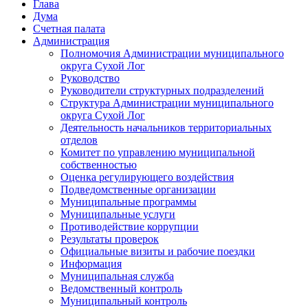
Глава
Дума
Счетная палата
Администрация
Полномочия Администрации муниципального
округа Сухой Лог
Руководство
Руководители структурных подразделений
Структура Администрации муниципального
округа Сухой Лог
Деятельность начальников территориальных
отделов
Комитет по управлению муниципальной
собственностью
Оценка регулирующего воздействия
Подведомственные организации
Муниципальные программы
Муниципальные услуги
Противодействие коррупции
Результаты проверок
Официальные визиты и рабочие поездки
Информация
Муниципальная служба
Ведомственный контроль
Муниципальный контроль