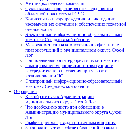
Антинаркотическая комиссия
Сухоложское городское звено Свердловской
областной подсистемы РСЧС
Комиссия по предупреждению и ликвидации
чрезвычайных ситуаций и обеспечению пожарной
безопасности
Электронный информационно-образовательный
комплекс Cвердловской области
Межведомственная комиссия по профилактике
правонарушений в муниципальном округе Сухой
Лог
Национальный антитеррористический комитет
Планирование мероприятий по эвакуации и
рассредоточению населения при угрозе и
возникновении ЧС
Электронный информационно-образовательный
комплекс Свердловской области
Обращения
Как обратиться в Администрацию
муниципального округа Сухой Лог
Что необходимо знать при обращении в
Администрацию муниципального округа Сухой
Лог
График приема граждан по личным вопросам
Законодательство в сфере обращений граждан