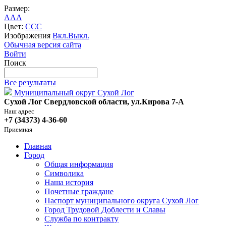
Размер:
A
A
A
Цвет:
C
C
C
Изображения
Вкл.
Выкл.
Обычная версия сайта
Войти
Поиск
Все результаты
Муниципальный округ Сухой Лог
Сухой Лог Свердловской области, ул.Кирова 7-А
Наш адрес
+7 (34373) 4-36-60
Приемная
Главная
Город
Общая информация
Символика
Наша история
Почетные граждане
Паспорт муниципального округа Сухой Лог
Город Трудовой Доблести и Славы
Служба по контракту