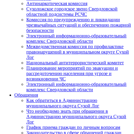
Антинаркотическая комиссия
Сухоложское городское звено Свердловской
областной подсистемы РСЧС
Комиссия по предупреждению и ликвидации
чрезвычайных ситуаций и обеспечению пожарной
безопасности
Электронный информационно-образовательный
комплекс Cвердловской области
Межведомственная комиссия по профилактике
правонарушений в муниципальном округе Сухой
Лог
Национальный антитеррористический комитет
Планирование мероприятий по эвакуации и
рассредоточению населения при угрозе и
возникновении ЧС
Электронный информационно-образовательный
комплекс Свердловской области
Обращения
Как обратиться в Администрацию
муниципального округа Сухой Лог
Что необходимо знать при обращении в
Администрацию муниципального округа Сухой
Лог
График приема граждан по личным вопросам
Законодательство в сфере обращений граждан