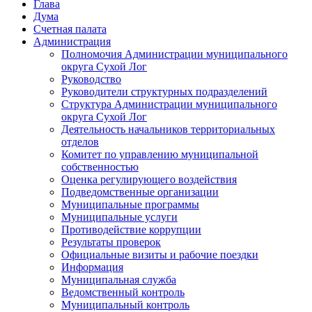
Глава
Дума
Счетная палата
Администрация
Полномочия Администрации муниципального
округа Сухой Лог
Руководство
Руководители структурных подразделений
Структура Администрации муниципального
округа Сухой Лог
Деятельность начальников территориальных
отделов
Комитет по управлению муниципальной
собственностью
Оценка регулирующего воздействия
Подведомственные организации
Муниципальные программы
Муниципальные услуги
Противодействие коррупции
Результаты проверок
Официальные визиты и рабочие поездки
Информация
Муниципальная служба
Ведомственный контроль
Муниципальный контроль