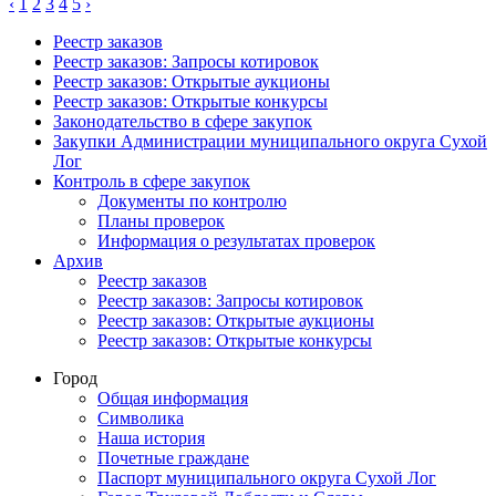
‹
1
2
3
4
5
›
Реестр заказов
Реестр заказов: Запросы котировок
Реестр заказов: Открытые аукционы
Реестр заказов: Открытые конкурсы
Законодательство в сфере закупок
Закупки Администрации муниципального округа Сухой
Лог
Контроль в сфере закупок
Документы по контролю
Планы проверок
Информация о результатах проверок
Архив
Реестр заказов
Реестр заказов: Запросы котировок
Реестр заказов: Открытые аукционы
Реестр заказов: Открытые конкурсы
Город
Общая информация
Символика
Наша история
Почетные граждане
Паспорт муниципального округа Сухой Лог