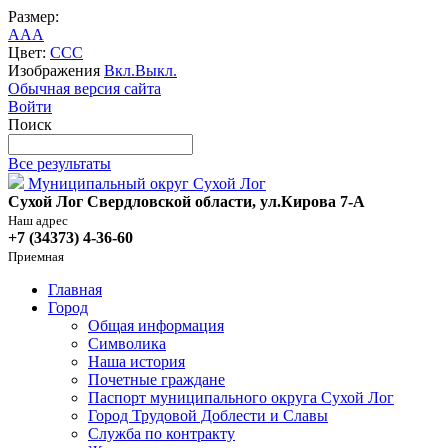
Размер:
A
A
A
Цвет:
C
C
C
Изображения
Вкл.
Выкл.
Обычная версия сайта
Войти
Поиск
Все результаты
Муниципальный округ Сухой Лог
Сухой Лог Свердловской области, ул.Кирова 7-А
Наш адрес
+7 (34373) 4-36-60
Приемная
Главная
Город
Общая информация
Символика
Наша история
Почетные граждане
Паспорт муниципального округа Сухой Лог
Город Трудовой Доблести и Славы
Служба по контракту