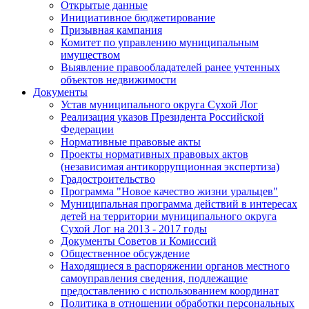
Открытые данные
Инициативное бюджетирование
Призывная кампания
Комитет по управлению муниципальным
имуществом
Выявление правообладателей ранее учтенных
объектов недвижимости
Документы
Устав муниципального округа Сухой Лог
Реализация указов Президента Российской
Федерации
Нормативные правовые акты
Проекты нормативных правовых актов
(независимая антикоррупционная экспертиза)
Градостроительство
Программа "Новое качество жизни уральцев"
Муниципальная программа действий в интересах
детей на территории муниципального округа
Сухой Лог на 2013 - 2017 годы
Документы Советов и Комиссий
Общественное обсуждение
Находящиеся в распоряжении органов местного
самоуправления сведения, подлежащие
предоставлению с использованием координат
Политика в отношении обработки персональных