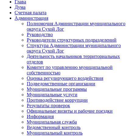
Глава
Дума
Счетная палата
Администрация
Полномочия Администрации муниципального
округа Сухой Лог
Руководство
Руководители структурных подразделений
Структура Администрации муниципального
округа Сухой Лог
Деятельность начальников территориальных
отделов
Комитет по управлению муниципальной
собственностью
Оценка регулирующего воздействия
Подведомственные организации
Муниципальные программы
Муниципальные услуги
Противодействие коррупции
Результаты проверок
Официальные визиты и рабочие поездки
Информация
Муниципальная служба
Ведомственный контроль
Муниципальный контроль