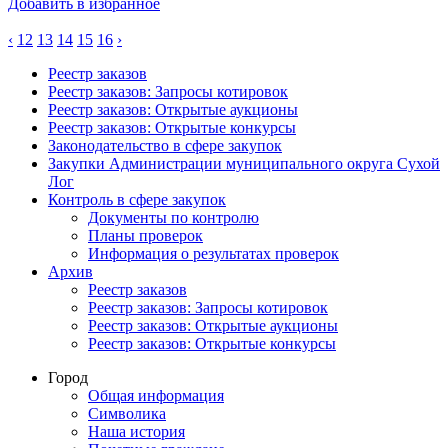
Добавить в избранное
‹
12
13
14
15
16
›
Реестр заказов
Реестр заказов: Запросы котировок
Реестр заказов: Открытые аукционы
Реестр заказов: Открытые конкурсы
Законодательство в сфере закупок
Закупки Администрации муниципального округа Сухой
Лог
Контроль в сфере закупок
Документы по контролю
Планы проверок
Информация о результатах проверок
Архив
Реестр заказов
Реестр заказов: Запросы котировок
Реестр заказов: Открытые аукционы
Реестр заказов: Открытые конкурсы
Город
Общая информация
Символика
Наша история