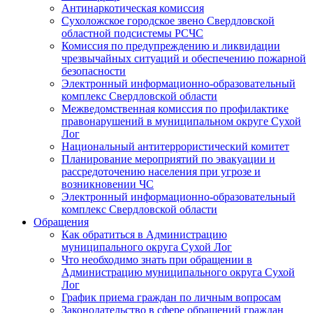
Антинаркотическая комиссия
Сухоложское городское звено Свердловской
областной подсистемы РСЧС
Комиссия по предупреждению и ликвидации
чрезвычайных ситуаций и обеспечению пожарной
безопасности
Электронный информационно-образовательный
комплекс Cвердловской области
Межведомственная комиссия по профилактике
правонарушений в муниципальном округе Сухой
Лог
Национальный антитеррористический комитет
Планирование мероприятий по эвакуации и
рассредоточению населения при угрозе и
возникновении ЧС
Электронный информационно-образовательный
комплекс Свердловской области
Обращения
Как обратиться в Администрацию
муниципального округа Сухой Лог
Что необходимо знать при обращении в
Администрацию муниципального округа Сухой
Лог
График приема граждан по личным вопросам
Законодательство в сфере обращений граждан