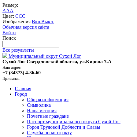
Размер:
A
A
A
Цвет:
C
C
C
Изображения
Вкл.
Выкл.
Обычная версия сайта
Войти
Поиск
Все результаты
Муниципальный округ Сухой Лог
Сухой Лог Свердловской области, ул.Кирова 7-А
Наш адрес
+7 (34373) 4-36-60
Приемная
Главная
Город
Общая информация
Символика
Наша история
Почетные граждане
Паспорт муниципального округа Сухой Лог
Город Трудовой Доблести и Славы
Служба по контракту