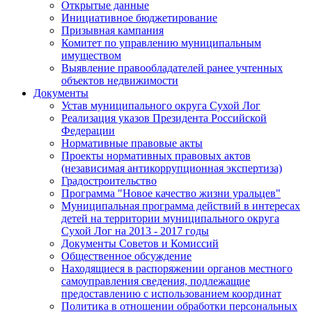
Открытые данные
Инициативное бюджетирование
Призывная кампания
Комитет по управлению муниципальным
имуществом
Выявление правообладателей ранее учтенных
объектов недвижимости
Документы
Устав муниципального округа Сухой Лог
Реализация указов Президента Российской
Федерации
Нормативные правовые акты
Проекты нормативных правовых актов
(независимая антикоррупционная экспертиза)
Градостроительство
Программа "Новое качество жизни уральцев"
Муниципальная программа действий в интересах
детей на территории муниципального округа
Сухой Лог на 2013 - 2017 годы
Документы Советов и Комиссий
Общественное обсуждение
Находящиеся в распоряжении органов местного
самоуправления сведения, подлежащие
предоставлению с использованием координат
Политика в отношении обработки персональных