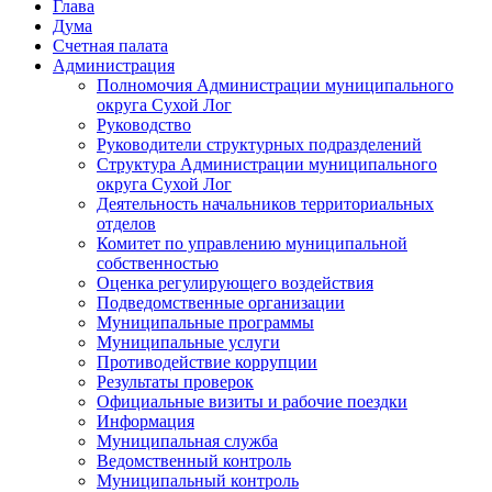
Глава
Дума
Счетная палата
Администрация
Полномочия Администрации муниципального
округа Сухой Лог
Руководство
Руководители структурных подразделений
Структура Администрации муниципального
округа Сухой Лог
Деятельность начальников территориальных
отделов
Комитет по управлению муниципальной
собственностью
Оценка регулирующего воздействия
Подведомственные организации
Муниципальные программы
Муниципальные услуги
Противодействие коррупции
Результаты проверок
Официальные визиты и рабочие поездки
Информация
Муниципальная служба
Ведомственный контроль
Муниципальный контроль