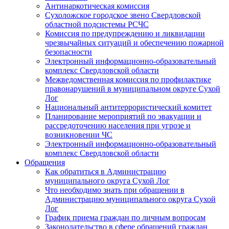
Антинаркотическая комиссия
Сухоложское городское звено Свердловской
областной подсистемы РСЧС
Комиссия по предупреждению и ликвидации
чрезвычайных ситуаций и обеспечению пожарной
безопасности
Электронный информационно-образовательный
комплекс Cвердловской области
Межведомственная комиссия по профилактике
правонарушений в муниципальном округе Сухой
Лог
Национальный антитеррористический комитет
Планирование мероприятий по эвакуации и
рассредоточению населения при угрозе и
возникновении ЧС
Электронный информационно-образовательный
комплекс Свердловской области
Обращения
Как обратиться в Администрацию
муниципального округа Сухой Лог
Что необходимо знать при обращении в
Администрацию муниципального округа Сухой
Лог
График приема граждан по личным вопросам
Законодательство в сфере обращений граждан