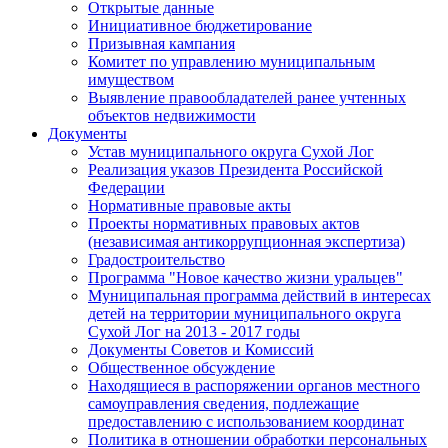
Открытые данные
Инициативное бюджетирование
Призывная кампания
Комитет по управлению муниципальным
имуществом
Выявление правообладателей ранее учтенных
объектов недвижимости
Документы
Устав муниципального округа Сухой Лог
Реализация указов Президента Российской
Федерации
Нормативные правовые акты
Проекты нормативных правовых актов
(независимая антикоррупционная экспертиза)
Градостроительство
Программа "Новое качество жизни уральцев"
Муниципальная программа действий в интересах
детей на территории муниципального округа
Сухой Лог на 2013 - 2017 годы
Документы Советов и Комиссий
Общественное обсуждение
Находящиеся в распоряжении органов местного
самоуправления сведения, подлежащие
предоставлению с использованием координат
Политика в отношении обработки персональных