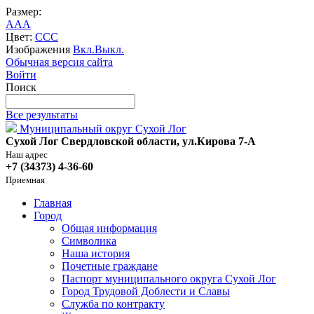
Размер:
A
A
A
Цвет:
C
C
C
Изображения
Вкл.
Выкл.
Обычная версия сайта
Войти
Поиск
Все результаты
Муниципальный округ Сухой Лог
Сухой Лог Свердловской области, ул.Кирова 7-А
Наш адрес
+7 (34373) 4-36-60
Приемная
Главная
Город
Общая информация
Символика
Наша история
Почетные граждане
Паспорт муниципального округа Сухой Лог
Город Трудовой Доблести и Славы
Служба по контракту