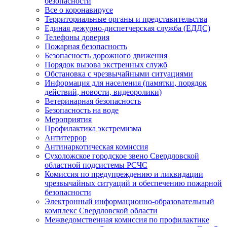
безопасности
Все о коронавирусе
Территориальные органы и представительства
Единая дежурно-диспетчерская служба (ЕДДС)
Телефоны доверия
Пожарная безопасность
Безопасность дорожного движения
Порядок вызова экстренных служб
Обстановка с чрезвычайными ситуациями
Информация для населения (памятки, порядок
действий, новости, видеоролики)
Ветеринарная безопасность
Безопасность на воде
Мероприятия
Профилактика экстремизма
Антитеррор
Антинаркотическая комиссия
Сухоложское городское звено Свердловской
областной подсистемы РСЧС
Комиссия по предупреждению и ликвидации
чрезвычайных ситуаций и обеспечению пожарной
безопасности
Электронный информационно-образовательный
комплекс Cвердловской области
Межведомственная комиссия по профилактике