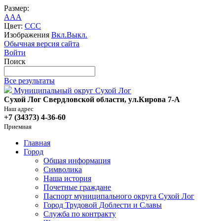
Размер:
A
A
A
Цвет:
C
C
C
Изображения
Вкл.
Выкл.
Обычная версия сайта
Войти
Поиск
Все результаты
Муниципальный округ Сухой Лог
Сухой Лог Свердловской области, ул.Кирова 7-А
Наш адрес
+7 (34373) 4-36-60
Приемная
Главная
Город
Общая информация
Символика
Наша история
Почетные граждане
Паспорт муниципального округа Сухой Лог
Город Трудовой Доблести и Славы
Служба по контракту