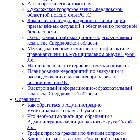
Антинаркотическая комиссия
Сухоложское городское звено Свердловской
областной подсистемы РСЧС
Комиссия по предупреждению и ликвидации
чрезвычайных ситуаций и обеспечению пожарной
безопасности
Электронный информационно-образовательный
комплекс Cвердловской области
Межведомственная комиссия по профилактике
правонарушений в муниципальном округе Сухой
Лог
Национальный антитеррористический комитет
Планирование мероприятий по эвакуации и
рассредоточению населения при угрозе и
возникновении ЧС
Электронный информационно-образовательный
комплекс Свердловской области
Обращения
Как обратиться в Администрацию
муниципального округа Сухой Лог
Что необходимо знать при обращении в
Администрацию муниципального округа Сухой
Лог
График приема граждан по личным вопросам
Законодательство в сфере обращений граждан