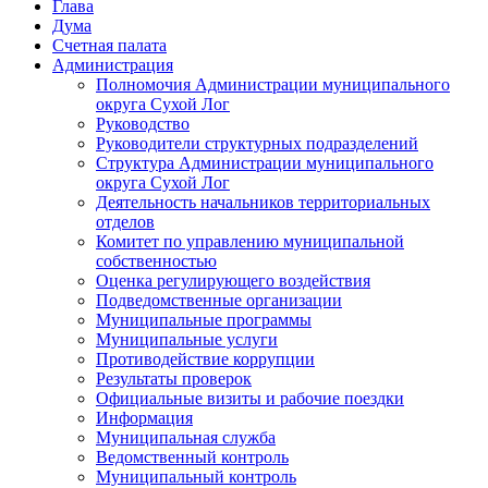
Глава
Дума
Счетная палата
Администрация
Полномочия Администрации муниципального
округа Сухой Лог
Руководство
Руководители структурных подразделений
Структура Администрации муниципального
округа Сухой Лог
Деятельность начальников территориальных
отделов
Комитет по управлению муниципальной
собственностью
Оценка регулирующего воздействия
Подведомственные организации
Муниципальные программы
Муниципальные услуги
Противодействие коррупции
Результаты проверок
Официальные визиты и рабочие поездки
Информация
Муниципальная служба
Ведомственный контроль
Муниципальный контроль