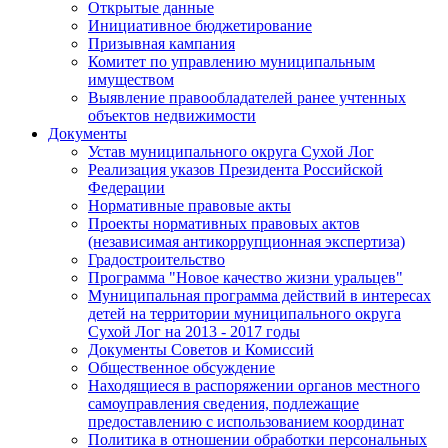
Открытые данные
Инициативное бюджетирование
Призывная кампания
Комитет по управлению муниципальным
имуществом
Выявление правообладателей ранее учтенных
объектов недвижимости
Документы
Устав муниципального округа Сухой Лог
Реализация указов Президента Российской
Федерации
Нормативные правовые акты
Проекты нормативных правовых актов
(независимая антикоррупционная экспертиза)
Градостроительство
Программа "Новое качество жизни уральцев"
Муниципальная программа действий в интересах
детей на территории муниципального округа
Сухой Лог на 2013 - 2017 годы
Документы Советов и Комиссий
Общественное обсуждение
Находящиеся в распоряжении органов местного
самоуправления сведения, подлежащие
предоставлению с использованием координат
Политика в отношении обработки персональных