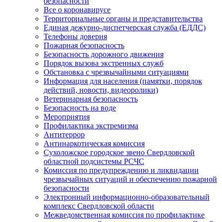
безопасности
Все о коронавирусе
Территориальные органы и представительства
Единая дежурно-диспетчерская служба (ЕДДС)
Телефоны доверия
Пожарная безопасность
Безопасность дорожного движения
Порядок вызова экстренных служб
Обстановка с чрезвычайными ситуациями
Информация для населения (памятки, порядок
действий, новости, видеоролики)
Ветеринарная безопасность
Безопасность на воде
Мероприятия
Профилактика экстремизма
Антитеррор
Антинаркотическая комиссия
Сухоложское городское звено Свердловской
областной подсистемы РСЧС
Комиссия по предупреждению и ликвидации
чрезвычайных ситуаций и обеспечению пожарной
безопасности
Электронный информационно-образовательный
комплекс Cвердловской области
Межведомственная комиссия по профилактике