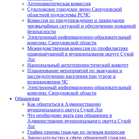
Антинаркотическая комиссия
Сухоложское городское звено Свердловской
областной подсистемы РСЧС
Комиссия по предупреждению и ликвидации
чрезвычайных ситуаций и обеспечению пожарной
безопасности
Электронный информационно-образовательный
комплекс Cвердловской области
Межведомственная комиссия по профилактике
правонарушений в муниципальном округе Сухой
Лог
Национальный антитеррористический комитет
Планирование мероприятий по эвакуации и
рассредоточению населения при угрозе и
возникновении ЧС
Электронный информационно-образовательный
комплекс Свердловской области
Обращения
Как обратиться в Администрацию
муниципального округа Сухой Лог
Что необходимо знать при обращении в
Администрацию муниципального округа Сухой
Лог
График приема граждан по личным вопросам
Законодательство в сфере обращений граждан