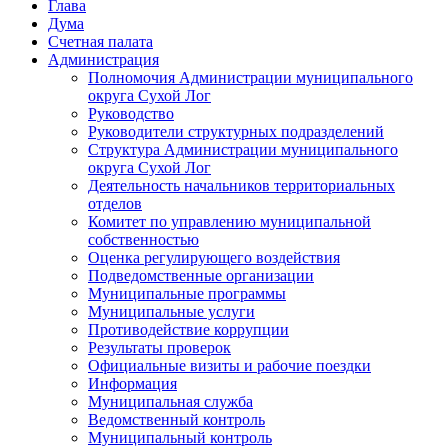
Глава
Дума
Счетная палата
Администрация
Полномочия Администрации муниципального
округа Сухой Лог
Руководство
Руководители структурных подразделений
Структура Администрации муниципального
округа Сухой Лог
Деятельность начальников территориальных
отделов
Комитет по управлению муниципальной
собственностью
Оценка регулирующего воздействия
Подведомственные организации
Муниципальные программы
Муниципальные услуги
Противодействие коррупции
Результаты проверок
Официальные визиты и рабочие поездки
Информация
Муниципальная служба
Ведомственный контроль
Муниципальный контроль