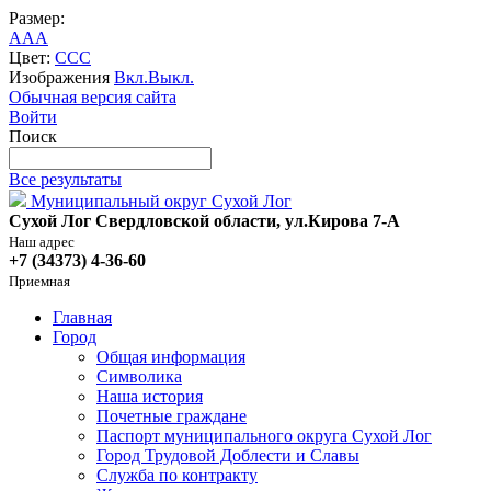
Размер:
A
A
A
Цвет:
C
C
C
Изображения
Вкл.
Выкл.
Обычная версия сайта
Войти
Поиск
Все результаты
Муниципальный округ Сухой Лог
Сухой Лог Свердловской области, ул.Кирова 7-А
Наш адрес
+7 (34373) 4-36-60
Приемная
Главная
Город
Общая информация
Символика
Наша история
Почетные граждане
Паспорт муниципального округа Сухой Лог
Город Трудовой Доблести и Славы
Служба по контракту