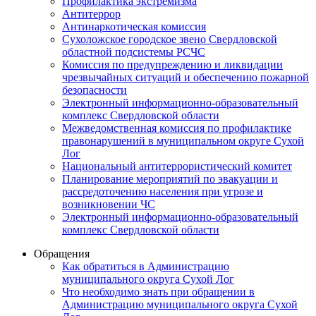
Профилактика экстремизма
Антитеррор
Антинаркотическая комиссия
Сухоложское городское звено Свердловской
областной подсистемы РСЧС
Комиссия по предупреждению и ликвидации
чрезвычайных ситуаций и обеспечению пожарной
безопасности
Электронный информационно-образовательный
комплекс Cвердловской области
Межведомственная комиссия по профилактике
правонарушений в муниципальном округе Сухой
Лог
Национальный антитеррористический комитет
Планирование мероприятий по эвакуации и
рассредоточению населения при угрозе и
возникновении ЧС
Электронный информационно-образовательный
комплекс Свердловской области
Обращения
Как обратиться в Администрацию
муниципального округа Сухой Лог
Что необходимо знать при обращении в
Администрацию муниципального округа Сухой