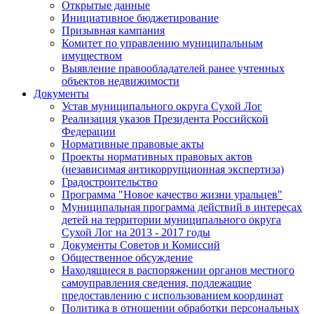
Открытые данные
Инициативное бюджетирование
Призывная кампания
Комитет по управлению муниципальным
имуществом
Выявление правообладателей ранее учтенных
объектов недвижимости
Документы
Устав муниципального округа Сухой Лог
Реализация указов Президента Российской
Федерации
Нормативные правовые акты
Проекты нормативных правовых актов
(независимая антикоррупционная экспертиза)
Градостроительство
Программа "Новое качество жизни уральцев"
Муниципальная программа действий в интересах
детей на территории муниципального округа
Сухой Лог на 2013 - 2017 годы
Документы Советов и Комиссий
Общественное обсуждение
Находящиеся в распоряжении органов местного
самоуправления сведения, подлежащие
предоставлению с использованием координат
Политика в отношении обработки персональных