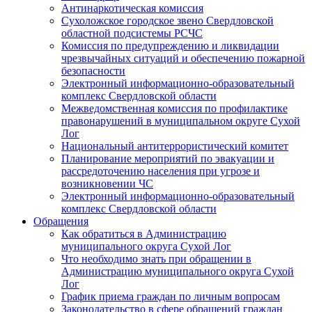
Антинаркотическая комиссия
Сухоложское городское звено Свердловской
областной подсистемы РСЧС
Комиссия по предупреждению и ликвидации
чрезвычайных ситуаций и обеспечению пожарной
безопасности
Электронный информационно-образовательный
комплекс Cвердловской области
Межведомственная комиссия по профилактике
правонарушений в муниципальном округе Сухой
Лог
Национальный антитеррористический комитет
Планирование мероприятий по эвакуации и
рассредоточению населения при угрозе и
возникновении ЧС
Электронный информационно-образовательный
комплекс Свердловской области
Обращения
Как обратиться в Администрацию
муниципального округа Сухой Лог
Что необходимо знать при обращении в
Администрацию муниципального округа Сухой
Лог
График приема граждан по личным вопросам
Законодательство в сфере обращений граждан