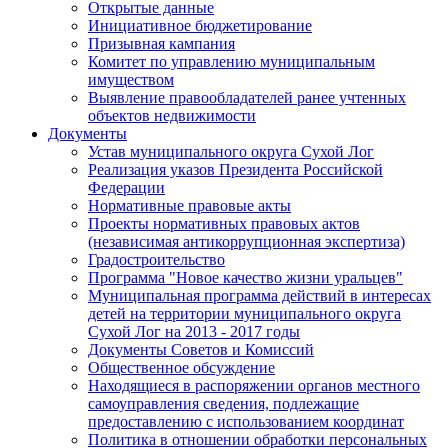
Открытые данные
Инициативное бюджетирование
Призывная кампания
Комитет по управлению муниципальным
имуществом
Выявление правообладателей ранее учтенных
объектов недвижимости
Документы
Устав муниципального округа Сухой Лог
Реализация указов Президента Российской
Федерации
Нормативные правовые акты
Проекты нормативных правовых актов
(независимая антикоррупционная экспертиза)
Градостроительство
Программа "Новое качество жизни уральцев"
Муниципальная программа действий в интересах
детей на территории муниципального округа
Сухой Лог на 2013 - 2017 годы
Документы Советов и Комиссий
Общественное обсуждение
Находящиеся в распоряжении органов местного
самоуправления сведения, подлежащие
предоставлению с использованием координат
Политика в отношении обработки персональных