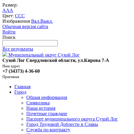
Размер:
A
A
A
Цвет:
C
C
C
Изображения
Вкл.
Выкл.
Обычная версия сайта
Войти
Поиск
Все результаты
Муниципальный округ Сухой Лог
Сухой Лог Свердловской области, ул.Кирова 7-А
Наш адрес
+7 (34373) 4-36-60
Приемная
Главная
Город
Общая информация
Символика
Наша история
Почетные граждане
Паспорт муниципального округа Сухой Лог
Город Трудовой Доблести и Славы
Служба по контракту