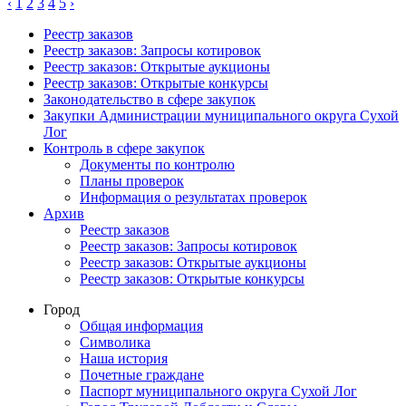
‹
1
2
3
4
5
›
Реестр заказов
Реестр заказов: Запросы котировок
Реестр заказов: Открытые аукционы
Реестр заказов: Открытые конкурсы
Законодательство в сфере закупок
Закупки Администрации муниципального округа Сухой
Лог
Контроль в сфере закупок
Документы по контролю
Планы проверок
Информация о результатах проверок
Архив
Реестр заказов
Реестр заказов: Запросы котировок
Реестр заказов: Открытые аукционы
Реестр заказов: Открытые конкурсы
Город
Общая информация
Символика
Наша история
Почетные граждане
Паспорт муниципального округа Сухой Лог