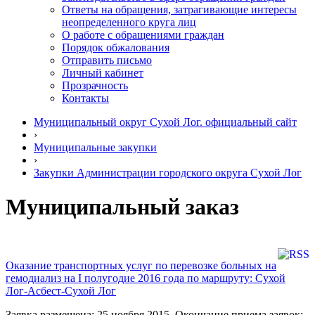
Ответы на обращения, затрагивающие интересы
неопределенного круга лиц
О работе с обращениями граждан
Порядок обжалования
Отправить письмо
Личный кабинет
Прозрачность
Контакты
Муниципальный округ Сухой Лог. официальный сайт
›
Муниципальные закупки
›
Закупки Администрации городского округа Сухой Лог
Муниципальный заказ
Оказание транспортных услуг по перевозке больных на
гемодиализ на I полугодие 2016 года по маршруту: Сухой
Лог-Асбест-Сухой Лог
Заявка размещена: 25 ноября 2015. Окончание приема заявок: