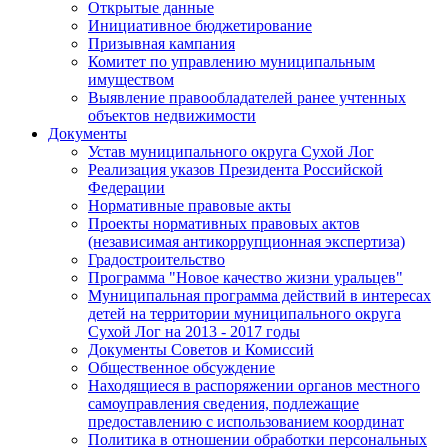
Открытые данные
Инициативное бюджетирование
Призывная кампания
Комитет по управлению муниципальным
имуществом
Выявление правообладателей ранее учтенных
объектов недвижимости
Документы
Устав муниципального округа Сухой Лог
Реализация указов Президента Российской
Федерации
Нормативные правовые акты
Проекты нормативных правовых актов
(независимая антикоррупционная экспертиза)
Градостроительство
Программа "Новое качество жизни уральцев"
Муниципальная программа действий в интересах
детей на территории муниципального округа
Сухой Лог на 2013 - 2017 годы
Документы Советов и Комиссий
Общественное обсуждение
Находящиеся в распоряжении органов местного
самоуправления сведения, подлежащие
предоставлению с использованием координат
Политика в отношении обработки персональных