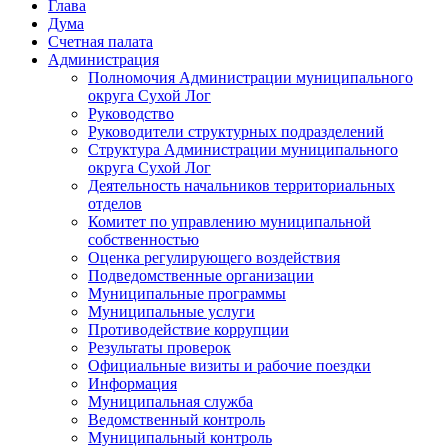
Глава
Дума
Счетная палата
Администрация
Полномочия Администрации муниципального
округа Сухой Лог
Руководство
Руководители структурных подразделений
Структура Администрации муниципального
округа Сухой Лог
Деятельность начальников территориальных
отделов
Комитет по управлению муниципальной
собственностью
Оценка регулирующего воздействия
Подведомственные организации
Муниципальные программы
Муниципальные услуги
Противодействие коррупции
Результаты проверок
Официальные визиты и рабочие поездки
Информация
Муниципальная служба
Ведомственный контроль
Муниципальный контроль