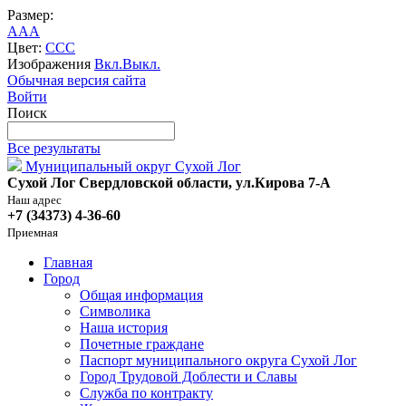
Размер:
A
A
A
Цвет:
C
C
C
Изображения
Вкл.
Выкл.
Обычная версия сайта
Войти
Поиск
Все результаты
Муниципальный округ Сухой Лог
Сухой Лог Свердловской области, ул.Кирова 7-А
Наш адрес
+7 (34373) 4-36-60
Приемная
Главная
Город
Общая информация
Символика
Наша история
Почетные граждане
Паспорт муниципального округа Сухой Лог
Город Трудовой Доблести и Славы
Служба по контракту