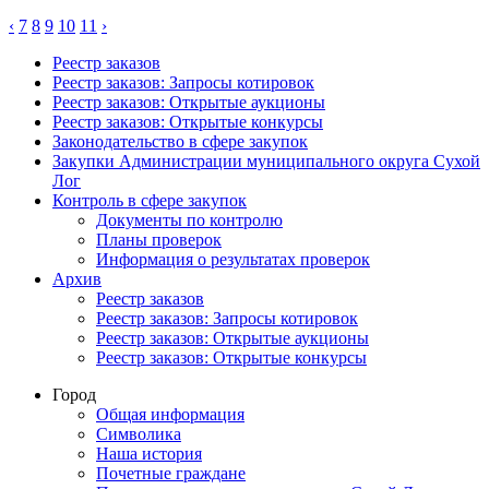
‹
7
8
9
10
11
›
Реестр заказов
Реестр заказов: Запросы котировок
Реестр заказов: Открытые аукционы
Реестр заказов: Открытые конкурсы
Законодательство в сфере закупок
Закупки Администрации муниципального округа Сухой
Лог
Контроль в сфере закупок
Документы по контролю
Планы проверок
Информация о результатах проверок
Архив
Реестр заказов
Реестр заказов: Запросы котировок
Реестр заказов: Открытые аукционы
Реестр заказов: Открытые конкурсы
Город
Общая информация
Символика
Наша история
Почетные граждане