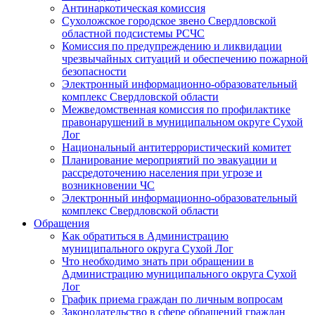
Антинаркотическая комиссия
Сухоложское городское звено Свердловской
областной подсистемы РСЧС
Комиссия по предупреждению и ликвидации
чрезвычайных ситуаций и обеспечению пожарной
безопасности
Электронный информационно-образовательный
комплекс Cвердловской области
Межведомственная комиссия по профилактике
правонарушений в муниципальном округе Сухой
Лог
Национальный антитеррористический комитет
Планирование мероприятий по эвакуации и
рассредоточению населения при угрозе и
возникновении ЧС
Электронный информационно-образовательный
комплекс Свердловской области
Обращения
Как обратиться в Администрацию
муниципального округа Сухой Лог
Что необходимо знать при обращении в
Администрацию муниципального округа Сухой
Лог
График приема граждан по личным вопросам
Законодательство в сфере обращений граждан