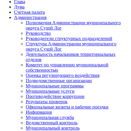
Глава
Дума
Счетная палата
Администрация
Полномочия Администрации муниципального
округа Сухой Лог
Руководство
Руководители структурных подразделений
Структура Администрации муниципального
округа Сухой Лог
Деятельность начальников территориальных
отделов
Комитет по управлению муниципальной
собственностью
Оценка регулирующего воздействия
Подведомственные организации
Муниципальные программы
Муниципальные услуги
Противодействие коррупции
Результаты проверок
Официальные визиты и рабочие поездки
Информация
Муниципальная служба
Ведомственный контроль
Муниципальный контроль