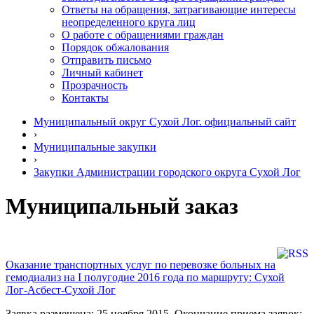
Ответы на обращения, затрагивающие интересы
неопределенного круга лиц
О работе с обращениями граждан
Порядок обжалования
Отправить письмо
Личный кабинет
Прозрачность
Контакты
Муниципальный округ Сухой Лог. официальный сайт
›
Муниципальные закупки
›
Закупки Администрации городского округа Сухой Лог
Муниципальный заказ
Оказание транспортных услуг по перевозке больных на
гемодиализ на I полугодие 2016 года по маршруту: Сухой
Лог-Асбест-Сухой Лог
Заявка размещена: 25 ноября 2015. Окончание приема заявок: