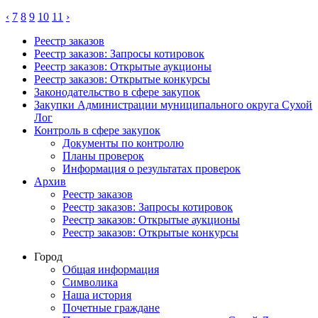
‹
7
8
9
10
11
›
Реестр заказов
Реестр заказов: Запросы котировок
Реестр заказов: Открытые аукционы
Реестр заказов: Открытые конкурсы
Законодательство в сфере закупок
Закупки Администрации муниципального округа Сухой
Лог
Контроль в сфере закупок
Документы по контролю
Планы проверок
Информация о результатах проверок
Архив
Реестр заказов
Реестр заказов: Запросы котировок
Реестр заказов: Открытые аукционы
Реестр заказов: Открытые конкурсы
Город
Общая информация
Символика
Наша история
Почетные граждане