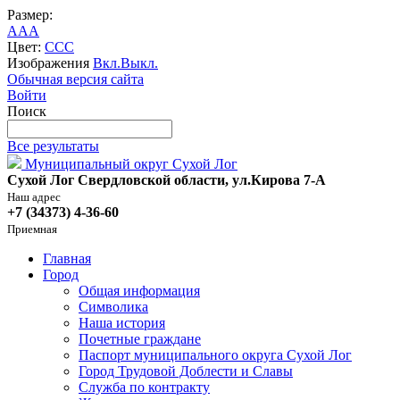
Размер:
A
A
A
Цвет:
C
C
C
Изображения
Вкл.
Выкл.
Обычная версия сайта
Войти
Поиск
Все результаты
Муниципальный округ Сухой Лог
Сухой Лог Свердловской области, ул.Кирова 7-А
Наш адрес
+7 (34373) 4-36-60
Приемная
Главная
Город
Общая информация
Символика
Наша история
Почетные граждане
Паспорт муниципального округа Сухой Лог
Город Трудовой Доблести и Славы
Служба по контракту