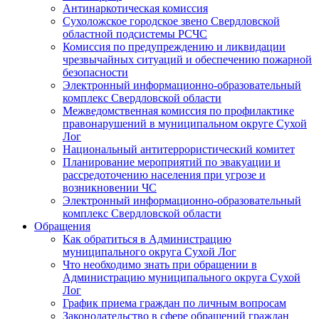
Антинаркотическая комиссия
Сухоложское городское звено Свердловской
областной подсистемы РСЧС
Комиссия по предупреждению и ликвидации
чрезвычайных ситуаций и обеспечению пожарной
безопасности
Электронный информационно-образовательный
комплекс Cвердловской области
Межведомственная комиссия по профилактике
правонарушений в муниципальном округе Сухой
Лог
Национальный антитеррористический комитет
Планирование мероприятий по эвакуации и
рассредоточению населения при угрозе и
возникновении ЧС
Электронный информационно-образовательный
комплекс Свердловской области
Обращения
Как обратиться в Администрацию
муниципального округа Сухой Лог
Что необходимо знать при обращении в
Администрацию муниципального округа Сухой
Лог
График приема граждан по личным вопросам
Законодательство в сфере обращений граждан