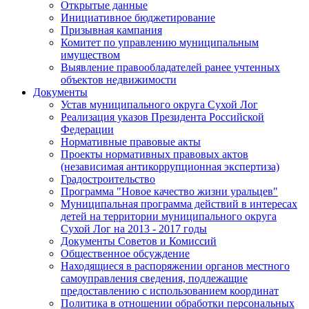
Открытые данные
Инициативное бюджетирование
Призывная кампания
Комитет по управлению муниципальным
имуществом
Выявление правообладателей ранее учтенных
объектов недвижимости
Документы
Устав муниципального округа Сухой Лог
Реализация указов Президента Российской
Федерации
Нормативные правовые акты
Проекты нормативных правовых актов
(независимая антикоррупционная экспертиза)
Градостроительство
Программа "Новое качество жизни уральцев"
Муниципальная программа действий в интересах
детей на территории муниципального округа
Сухой Лог на 2013 - 2017 годы
Документы Советов и Комиссий
Общественное обсуждение
Находящиеся в распоряжении органов местного
самоуправления сведения, подлежащие
предоставлению с использованием координат
Политика в отношении обработки персональных