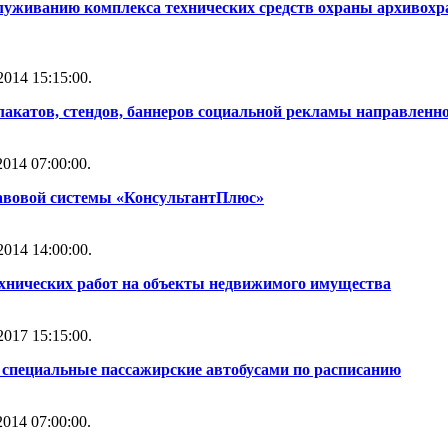
служиванию комплекса технических средств охраны архивох
014 15:15:00.
лакатов, стендов, баннеров социальной рекламы направленн
014 07:00:00.
авовой системы «КонсультантПлюс»
014 14:00:00.
ехнических работ на объекты недвижимого имущества
017 15:15:00.
 специальные пассажирские автобусами по расписанию
014 07:00:00.