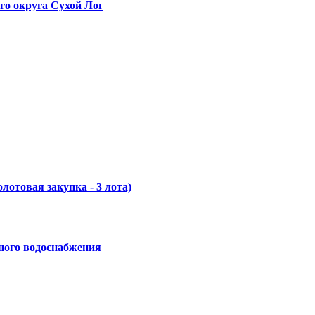
го округа Сухой Лог
отовая закупка - 3 лота)
ного водоснабжения