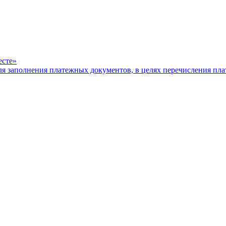
есте»
ля заполнения платежных документов, в целях перечисления п