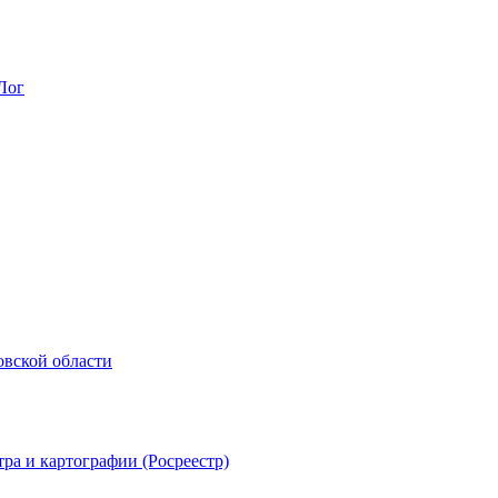
Лог
овской области
ра и картографии (Росреестр)