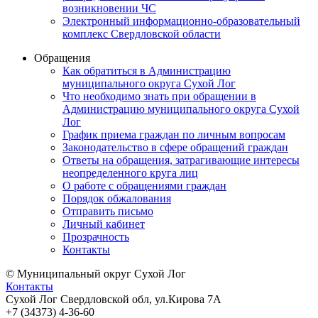
возникновении ЧС
Электронный информационно-образовательный
комплекс Свердловской области
Обращения
Как обратиться в Администрацию
муниципального округа Сухой Лог
Что необходимо знать при обращении в
Администрацию муниципального округа Сухой
Лог
График приема граждан по личным вопросам
Законодательство в сфере обращений граждан
Ответы на обращения, затрагивающие интересы
неопределенного круга лиц
О работе с обращениями граждан
Порядок обжалования
Отправить письмо
Личный кабинет
Прозрачность
Контакты
© Муниципальный округ Сухой Лог
Контакты
Сухой Лог Свердловской обл, ул.Кирова 7А
+7 (34373) 4-36-60