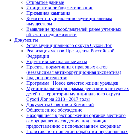
Открытые данные
Инициативное бюджетирование
Призывная кампания
Комитет по управлению муниципальным
имуществом
Выявление правообладателей ранее учтенных
объектов недвижимости
Документы
Устав муниципального округа Сухой Лог
Реализация указов Президента Российской
Федерации
Нормативные правовые акты
Проекты нормативных правовых актов
(независимая антикоррупционная экспертиза)
Градостроительство
Программа "Новое качество жизни уральцев"
Муниципальная программа действий в интересах
детей на территории муниципального округа
Сухой Лог на 2013 - 2017 годы
Документы Советов и Комиссий
Общественное обсуждение
Находящиеся в распоряжении органов местного
самоуправления сведения, подлежащие
предоставлению с использованием координат
Политика в отношении обработки персональных