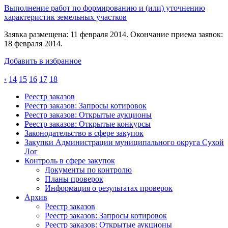
Выполнение работ по формированию и (или) уточнению
характеристик земельных участков
Заявка размещена: 11 февраля 2014. Окончание приема заявок:
18 февраля 2014.
Добавить в избранное
‹
14
15
16
17
18
Реестр заказов
Реестр заказов: Запросы котировок
Реестр заказов: Открытые аукционы
Реестр заказов: Открытые конкурсы
Законодательство в сфере закупок
Закупки Администрации муниципального округа Сухой
Лог
Контроль в сфере закупок
Документы по контролю
Планы проверок
Информация о результатах проверок
Архив
Реестр заказов
Реестр заказов: Запросы котировок
Реестр заказов: Открытые аукционы