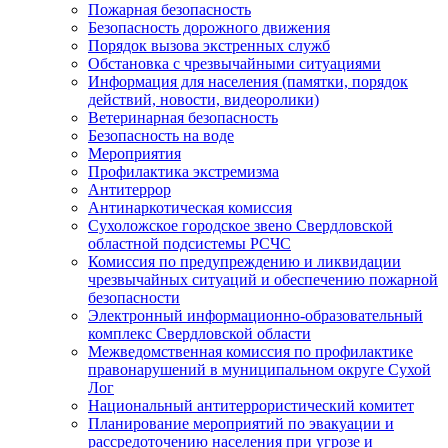
Пожарная безопасность
Безопасность дорожного движения
Порядок вызова экстренных служб
Обстановка с чрезвычайными ситуациями
Информация для населения (памятки, порядок
действий, новости, видеоролики)
Ветеринарная безопасность
Безопасность на воде
Мероприятия
Профилактика экстремизма
Антитеррор
Антинаркотическая комиссия
Сухоложское городское звено Свердловской
областной подсистемы РСЧС
Комиссия по предупреждению и ликвидации
чрезвычайных ситуаций и обеспечению пожарной
безопасности
Электронный информационно-образовательный
комплекс Cвердловской области
Межведомственная комиссия по профилактике
правонарушений в муниципальном округе Сухой
Лог
Национальный антитеррористический комитет
Планирование мероприятий по эвакуации и
рассредоточению населения при угрозе и