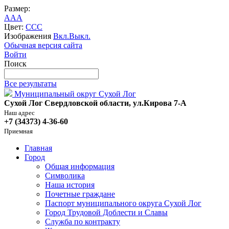
Размер:
A
A
A
Цвет:
C
C
C
Изображения
Вкл.
Выкл.
Обычная версия сайта
Войти
Поиск
Все результаты
Муниципальный округ Сухой Лог
Сухой Лог Свердловской области, ул.Кирова 7-А
Наш адрес
+7 (34373) 4-36-60
Приемная
Главная
Город
Общая информация
Символика
Наша история
Почетные граждане
Паспорт муниципального округа Сухой Лог
Город Трудовой Доблести и Славы
Служба по контракту