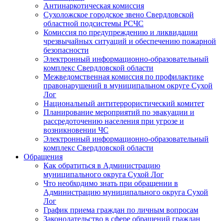
Антинаркотическая комиссия
Сухоложское городское звено Свердловской
областной подсистемы РСЧС
Комиссия по предупреждению и ликвидации
чрезвычайных ситуаций и обеспечению пожарной
безопасности
Электронный информационно-образовательный
комплекс Cвердловской области
Межведомственная комиссия по профилактике
правонарушений в муниципальном округе Сухой
Лог
Национальный антитеррористический комитет
Планирование мероприятий по эвакуации и
рассредоточению населения при угрозе и
возникновении ЧС
Электронный информационно-образовательный
комплекс Свердловской области
Обращения
Как обратиться в Администрацию
муниципального округа Сухой Лог
Что необходимо знать при обращении в
Администрацию муниципального округа Сухой
Лог
График приема граждан по личным вопросам
Законодательство в сфере обращений граждан