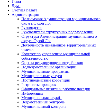
Глава
Дума
Счетная палата
Администрация
Полномочия Администрации муниципального
округа Сухой Лог
Руководство
Руководители структурных подразделений
Структура Администрации муниципального
округа Сухой Лог
Деятельность начальников территориальных
отделов
Комитет по управлению муниципальной
собственностью
Оценка регулирующего воздействия
Подведомственные организации
Муниципальные программы
Муниципальные услуги
Противодействие коррупции
Результаты проверок
Официальные визиты и рабочие поездки
Информация
Муниципальная служба
Ведомственный контроль
Муниципальный контроль