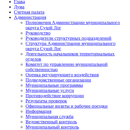
Глава
Дума
Счетная палата
Администрация
Полномочия Администрации муниципального
округа Сухой Лог
Руководство
Руководители структурных подразделений
Структура Администрации муниципального
округа Сухой Лог
Деятельность начальников территориальных
отделов
Комитет по управлению муниципальной
собственностью
Оценка регулирующего воздействия
Подведомственные организации
Муниципальные программы
Муниципальные услуги
Противодействие коррупции
Результаты проверок
Официальные визиты и рабочие поездки
Информация
Муниципальная служба
Ведомственный контроль
Муниципальный контроль