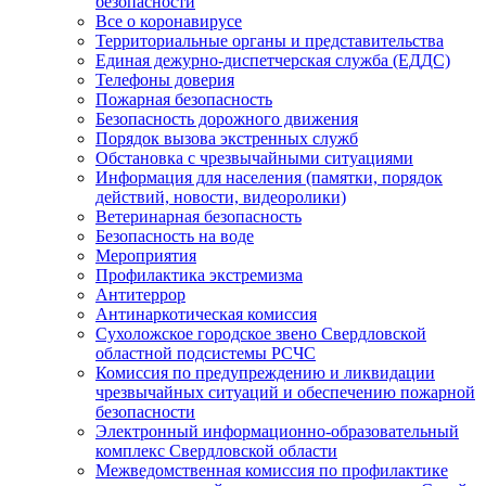
безопасности
Все о коронавирусе
Территориальные органы и представительства
Единая дежурно-диспетчерская служба (ЕДДС)
Телефоны доверия
Пожарная безопасность
Безопасность дорожного движения
Порядок вызова экстренных служб
Обстановка с чрезвычайными ситуациями
Информация для населения (памятки, порядок
действий, новости, видеоролики)
Ветеринарная безопасность
Безопасность на воде
Мероприятия
Профилактика экстремизма
Антитеррор
Антинаркотическая комиссия
Сухоложское городское звено Свердловской
областной подсистемы РСЧС
Комиссия по предупреждению и ликвидации
чрезвычайных ситуаций и обеспечению пожарной
безопасности
Электронный информационно-образовательный
комплекс Cвердловской области
Межведомственная комиссия по профилактике