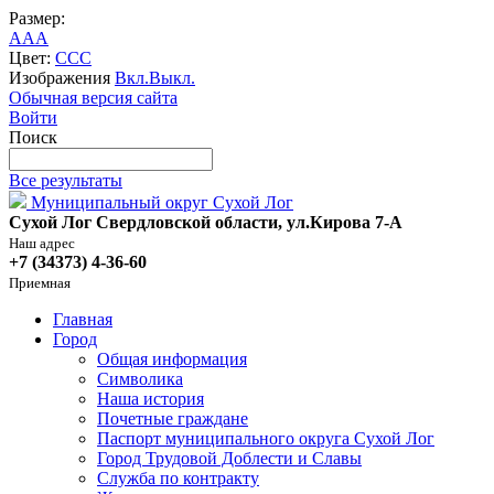
Размер:
A
A
A
Цвет:
C
C
C
Изображения
Вкл.
Выкл.
Обычная версия сайта
Войти
Поиск
Все результаты
Муниципальный округ Сухой Лог
Сухой Лог Свердловской области, ул.Кирова 7-А
Наш адрес
+7 (34373) 4-36-60
Приемная
Главная
Город
Общая информация
Символика
Наша история
Почетные граждане
Паспорт муниципального округа Сухой Лог
Город Трудовой Доблести и Славы
Служба по контракту