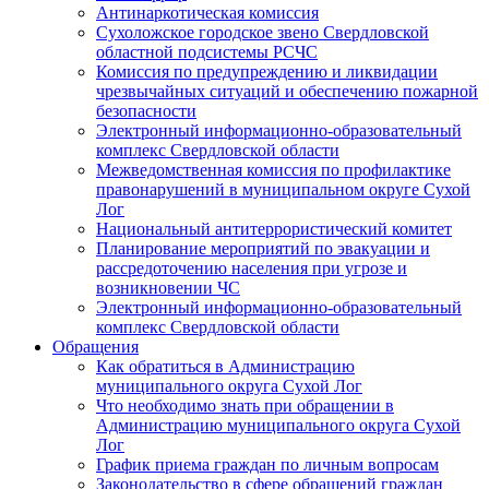
Антинаркотическая комиссия
Сухоложское городское звено Свердловской
областной подсистемы РСЧС
Комиссия по предупреждению и ликвидации
чрезвычайных ситуаций и обеспечению пожарной
безопасности
Электронный информационно-образовательный
комплекс Cвердловской области
Межведомственная комиссия по профилактике
правонарушений в муниципальном округе Сухой
Лог
Национальный антитеррористический комитет
Планирование мероприятий по эвакуации и
рассредоточению населения при угрозе и
возникновении ЧС
Электронный информационно-образовательный
комплекс Свердловской области
Обращения
Как обратиться в Администрацию
муниципального округа Сухой Лог
Что необходимо знать при обращении в
Администрацию муниципального округа Сухой
Лог
График приема граждан по личным вопросам
Законодательство в сфере обращений граждан