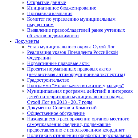
Открытые данные
Инициативное бюджетирование
Призывная кампания
Комитет по управлению муниципальным
имуществом
Выявление правообладателей ранее учтенных
объектов недвижимости
Документы
Устав муниципального округа Сухой Лог
Реализация указов Президента Российской
Федерации
Нормативные правовые акты
Проекты нормативных правовых актов
(независимая антикоррупционная экспертиза)
Градостроительство
Программа "Новое качество жизни уральцев"
Муниципальная программа действий в интересах
детей на территории муниципального округа
Сухой Лог на 2013 - 2017 годы
Документы Советов и Комиссий
Общественное обсуждение
Находящиеся в распоряжении органов местного
самоуправления сведения, подлежащие
предоставлению с использованием координат
Политика в отношении обработки персональных