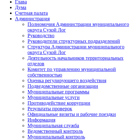
Глава
Дума
Счетная палата
Администрация
Полномочия Администрации муниципального
округа Сухой Лог
Руководство
Руководители структурных подразделений
Структура Администрации муниципального
округа Сухой Лог
Деятельность начальников территориальных
отделов
Комитет по управлению муниципальной
собственностью
Оценка регулирующего воздействия
Подведомственные организации
Муниципальные программы
Муниципальные услуги
Противодействие коррупции
Результаты проверок
Официальные визиты и рабочие поездки
Информация
Муниципальная служба
Ведомственный контроль
Муниципальный контроль