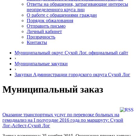
Ответы на обращения, затрагивающие интересы
неопределенного круга лиц
О работе с обращениями граждан
Порядок обжалования
Отправить письмо
Личный кабинет
Прозрачность
Контакты
Муниципальный округ Сухой Лог. официальный сайт
›
Муниципальные закупки
›
Закупки Администрации городского округа Сухой Лог
Муниципальный заказ
Оказание транспортных услуг по перевозке больных на
гемодиализ на I полугодие 2016 года по маршруту: Сухой
Лог-Асбест-Сухой Лог
Заявка размещена: 25 ноября 2015. Окончание приема заявок: