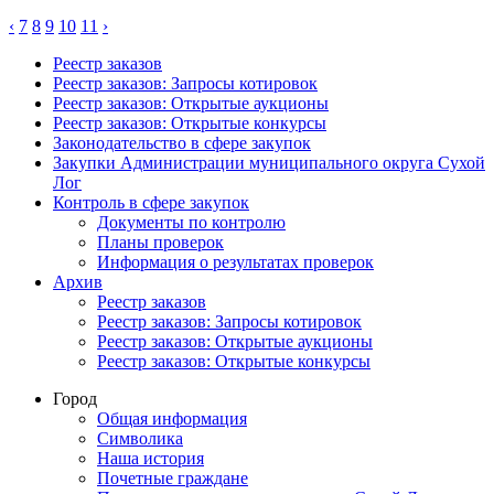
‹
7
8
9
10
11
›
Реестр заказов
Реестр заказов: Запросы котировок
Реестр заказов: Открытые аукционы
Реестр заказов: Открытые конкурсы
Законодательство в сфере закупок
Закупки Администрации муниципального округа Сухой
Лог
Контроль в сфере закупок
Документы по контролю
Планы проверок
Информация о результатах проверок
Архив
Реестр заказов
Реестр заказов: Запросы котировок
Реестр заказов: Открытые аукционы
Реестр заказов: Открытые конкурсы
Город
Общая информация
Символика
Наша история
Почетные граждане