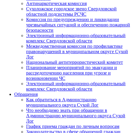
Антинаркотическая комиссия
Сухоложское городское звено Свердловской
областной подсистемы РСЧС
Комиссия по предупреждению и ликвидации
чрезвычайных ситуаций и обеспечению пожарной
безопасности
Электронный информационно-образовательный
комплекс Cвердловской области
Межведомственная комиссия по профилактике
правонарушений в муниципальном округе Сухой
Лог
Национальный антитеррористический комитет
Планирование мероприятий по эвакуации и
рассредоточению населения при угрозе и
возникновении ЧС
Электронный информационно-образовательный
комплекс Свердловской области
Обращения
Как обратиться в Администрацию
муниципального округа Сухой Лог
Что необходимо знать при обращении в
Администрацию муниципального округа Сухой
Лог
График приема граждан по личным вопросам
Законодательство в сфере обращений граждан