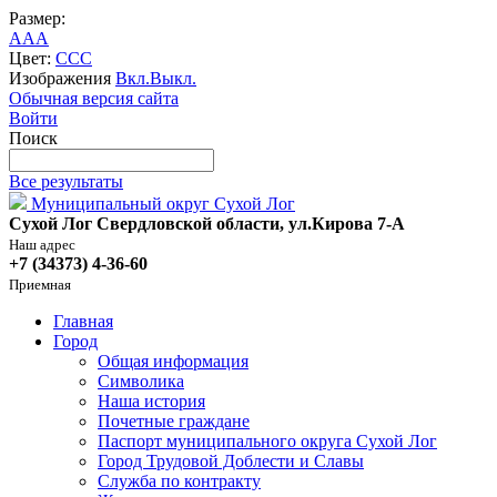
Размер:
A
A
A
Цвет:
C
C
C
Изображения
Вкл.
Выкл.
Обычная версия сайта
Войти
Поиск
Все результаты
Муниципальный округ Сухой Лог
Сухой Лог Свердловской области, ул.Кирова 7-А
Наш адрес
+7 (34373) 4-36-60
Приемная
Главная
Город
Общая информация
Символика
Наша история
Почетные граждане
Паспорт муниципального округа Сухой Лог
Город Трудовой Доблести и Славы
Служба по контракту