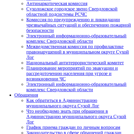
Антинаркотическая комиссия
Сухоложское городское звено Свердловской
областной подсистемы РСЧС
Комиссия по предупреждению и ликвидации
чрезвычайных ситуаций и обеспечению пожарной
безопасности
Электронный информационно-образовательный
комплекс Cвердловской области
Межведомственная комиссия по профилактике
правонарушений в муниципальном округе Сухой
Лог
Национальный антитеррористический комитет
Планирование мероприятий по эвакуации и
рассредоточению населения при угрозе и
возникновении ЧС
Электронный информационно-образовательный
комплекс Свердловской области
Обращения
Как обратиться в Администрацию
муниципального округа Сухой Лог
Что необходимо знать при обращении в
Администрацию муниципального округа Сухой
Лог
График приема граждан по личным вопросам
Законодательство в сфере обращений граждан