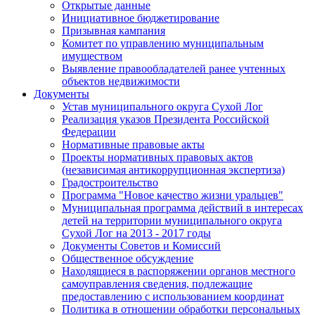
Открытые данные
Инициативное бюджетирование
Призывная кампания
Комитет по управлению муниципальным
имуществом
Выявление правообладателей ранее учтенных
объектов недвижимости
Документы
Устав муниципального округа Сухой Лог
Реализация указов Президента Российской
Федерации
Нормативные правовые акты
Проекты нормативных правовых актов
(независимая антикоррупционная экспертиза)
Градостроительство
Программа "Новое качество жизни уральцев"
Муниципальная программа действий в интересах
детей на территории муниципального округа
Сухой Лог на 2013 - 2017 годы
Документы Советов и Комиссий
Общественное обсуждение
Находящиеся в распоряжении органов местного
самоуправления сведения, подлежащие
предоставлению с использованием координат
Политика в отношении обработки персональных