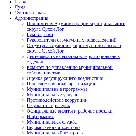
Глава
Дума
Счетная палата
Администрация
Полномочия Администрации муниципального
округа Сухой Лог
Руководство
Руководители структурных подразделений
Структура Администрации муниципального
округа Сухой Лог
Деятельность начальников территориальных
отделов
Комитет по управлению муниципальной
собственностью
Оценка регулирующего воздействия
Подведомственные организации
Муниципальные программы
Муниципальные услуги
Противодействие коррупции
Результаты проверок
Официальные визиты и рабочие поездки
Информация
Муниципальная служба
Ведомственный контроль
Муниципальный контроль