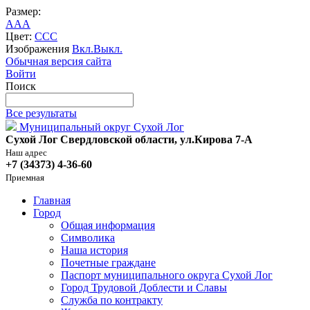
Размер:
A
A
A
Цвет:
C
C
C
Изображения
Вкл.
Выкл.
Обычная версия сайта
Войти
Поиск
Все результаты
Муниципальный округ Сухой Лог
Сухой Лог Свердловской области, ул.Кирова 7-А
Наш адрес
+7 (34373) 4-36-60
Приемная
Главная
Город
Общая информация
Символика
Наша история
Почетные граждане
Паспорт муниципального округа Сухой Лог
Город Трудовой Доблести и Славы
Служба по контракту