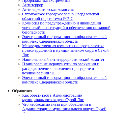
Профилактика экстремизма
Антитеррор
Антинаркотическая комиссия
Сухоложское городское звено Свердловской
областной подсистемы РСЧС
Комиссия по предупреждению и ликвидации
чрезвычайных ситуаций и обеспечению пожарной
безопасности
Электронный информационно-образовательный
комплекс Cвердловской области
Межведомственная комиссия по профилактике
правонарушений в муниципальном округе Сухой
Лог
Национальный антитеррористический комитет
Планирование мероприятий по эвакуации и
рассредоточению населения при угрозе и
возникновении ЧС
Электронный информационно-образовательный
комплекс Свердловской области
Обращения
Как обратиться в Администрацию
муниципального округа Сухой Лог
Что необходимо знать при обращении в
Администрацию муниципального округа Сухой