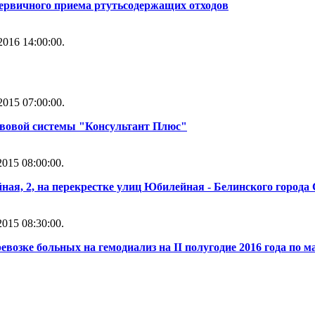
первичного приема ртутьсодержащих отходов
016 14:00:00.
015 07:00:00.
вовой системы "Консультант Плюс"
015 08:00:00.
ая, 2, на перекрестке улиц Юбилейная - Белинского города
015 08:30:00.
евозке больных на гемодиализ на II полугодие 2016 года по 