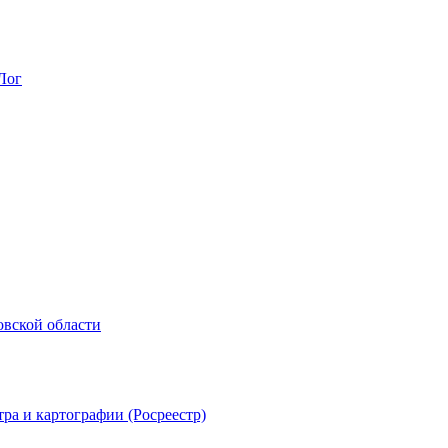
Лог
овской области
ра и картографии (Росреестр)