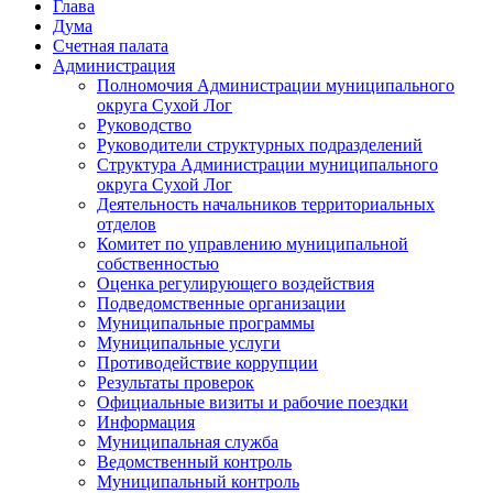
Глава
Дума
Счетная палата
Администрация
Полномочия Администрации муниципального
округа Сухой Лог
Руководство
Руководители структурных подразделений
Структура Администрации муниципального
округа Сухой Лог
Деятельность начальников территориальных
отделов
Комитет по управлению муниципальной
собственностью
Оценка регулирующего воздействия
Подведомственные организации
Муниципальные программы
Муниципальные услуги
Противодействие коррупции
Результаты проверок
Официальные визиты и рабочие поездки
Информация
Муниципальная служба
Ведомственный контроль
Муниципальный контроль