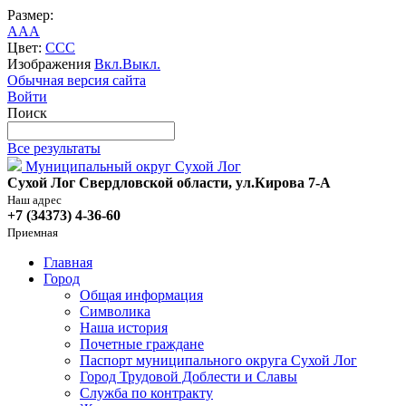
Размер:
A
A
A
Цвет:
C
C
C
Изображения
Вкл.
Выкл.
Обычная версия сайта
Войти
Поиск
Все результаты
Муниципальный округ Сухой Лог
Сухой Лог Свердловской области, ул.Кирова 7-А
Наш адрес
+7 (34373) 4-36-60
Приемная
Главная
Город
Общая информация
Символика
Наша история
Почетные граждане
Паспорт муниципального округа Сухой Лог
Город Трудовой Доблести и Славы
Служба по контракту