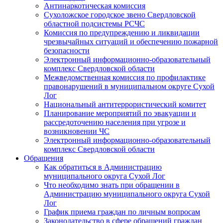
Антинаркотическая комиссия
Сухоложское городское звено Свердловской
областной подсистемы РСЧС
Комиссия по предупреждению и ликвидации
чрезвычайных ситуаций и обеспечению пожарной
безопасности
Электронный информационно-образовательный
комплекс Cвердловской области
Межведомственная комиссия по профилактике
правонарушений в муниципальном округе Сухой
Лог
Национальный антитеррористический комитет
Планирование мероприятий по эвакуации и
рассредоточению населения при угрозе и
возникновении ЧС
Электронный информационно-образовательный
комплекс Свердловской области
Обращения
Как обратиться в Администрацию
муниципального округа Сухой Лог
Что необходимо знать при обращении в
Администрацию муниципального округа Сухой
Лог
График приема граждан по личным вопросам
Законодательство в сфере обращений граждан