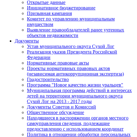
Открытые данные
Инициативное бюджетирование
Призывная кампания
Комитет по управлению муниципальным
имуществом
Выявление правообладателей ранее учтенных
объектов недвижимости
Документы
Устав муниципального округа Сухой Лог
Реализация указов Президента Российской
Федерации
Нормативные правовые акты
Проекты нормативных правовых актов
(независимая антикоррупционная экспертиза)
Градостроительство
Программа "Новое качество жизни уральцев"
Муниципальная программа действий в интересах
детей на территории муниципального округа
Сухой Лог на 2013 - 2017 годы
Документы Советов и Комиссий
Общественное обсуждение
Находящиеся в распоряжении органов местного
самоуправления сведения, подлежащие
предоставлению с использованием координат
Политика в отношении обработки персональных