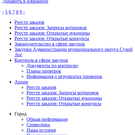
Добавить в избранное
‹
5
6
7
8
9
›
Реестр заказов
Реестр заказов: Запросы котировок
Реестр заказов: Открытые аукционы
Реестр заказов: Открытые конкурсы
Законодательство в сфере закупок
Закупки Администрации муниципального округа Сухой
Лог
Контроль в сфере закупок
Документы по контролю
Планы проверок
Информация о результатах проверок
Архив
Реестр заказов
Реестр заказов: Запросы котировок
Реестр заказов: Открытые аукционы
Реестр заказов: Открытые конкурсы
Город
Общая информация
Символика
Наша история