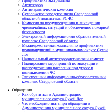
Профилактика экстремизма
Антитеррор
Антинаркотическая комиссия
Сухоложское городское звено Свердловской
областной подсистемы РСЧС
Комиссия по предупреждению и ликвидации
чрезвычайных ситуаций и обеспечению пожарной
безопасности
Электронный информационно-образовательный
комплекс Cвердловской области
Межведомственная комиссия по профилактике
правонарушений в муниципальном округе Сухой
Лог
Национальный антитеррористический комитет
Планирование мероприятий по эвакуации и
рассредоточению населения при угрозе и
возникновении ЧС
Электронный информационно-образовательный
комплекс Свердловской области
Обращения
Как обратиться в Администрацию
муниципального округа Сухой Лог
Что необходимо знать при обращении в
Администрацию муниципального округа Сухой