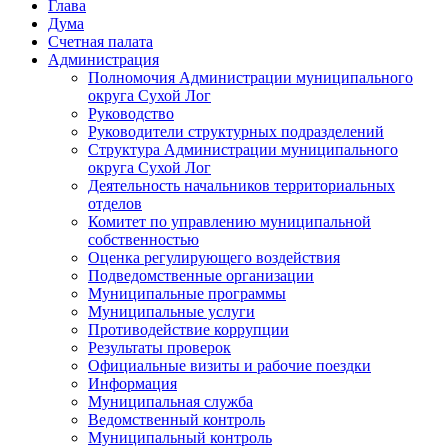
Глава
Дума
Счетная палата
Администрация
Полномочия Администрации муниципального
округа Сухой Лог
Руководство
Руководители структурных подразделений
Структура Администрации муниципального
округа Сухой Лог
Деятельность начальников территориальных
отделов
Комитет по управлению муниципальной
собственностью
Оценка регулирующего воздействия
Подведомственные организации
Муниципальные программы
Муниципальные услуги
Противодействие коррупции
Результаты проверок
Официальные визиты и рабочие поездки
Информация
Муниципальная служба
Ведомственный контроль
Муниципальный контроль