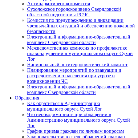
Антинаркотическая комиссия
Сухоложское городское звено Свердловской
областной подсистемы РСЧС
Комиссия по предупреждению и ликвидации
чрезвычайных ситуаций и обеспечению пожарной
безопасности
Электронный информационно-образовательный
комплекс Cвердловской области
Межведомственная комиссия по профилактике
правонарушений в муниципальном округе Сухой
Лог
Национальный антитеррористический комитет
Планирование мероприятий по эвакуации и
рассредоточению населения при угрозе и
возникновении ЧС
Электронный информационно-образовательный
комплекс Свердловской области
Обращения
Как обратиться в Администрацию
муниципального округа Сухой Лог
Что необходимо знать при обращении в
Администрацию муниципального округа Сухой
Лог
График приема граждан по личным вопросам
Законодательство в сфере обращений граждан