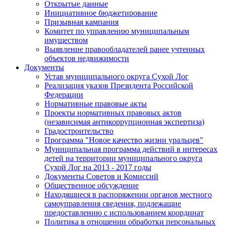
Открытые данные
Инициативное бюджетирование
Призывная кампания
Комитет по управлению муниципальным
имуществом
Выявление правообладателей ранее учтенных
объектов недвижимости
Документы
Устав муниципального округа Сухой Лог
Реализация указов Президента Российской
Федерации
Нормативные правовые акты
Проекты нормативных правовых актов
(независимая антикоррупционная экспертиза)
Градостроительство
Программа "Новое качество жизни уральцев"
Муниципальная программа действий в интересах
детей на территории муниципального округа
Сухой Лог на 2013 - 2017 годы
Документы Советов и Комиссий
Общественное обсуждение
Находящиеся в распоряжении органов местного
самоуправления сведения, подлежащие
предоставлению с использованием координат
Политика в отношении обработки персональных