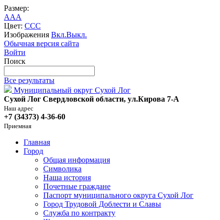
Размер:
A
A
A
Цвет:
C
C
C
Изображения
Вкл.
Выкл.
Обычная версия сайта
Войти
Поиск
Все результаты
Муниципальный округ Сухой Лог
Сухой Лог Свердловской области, ул.Кирова 7-А
Наш адрес
+7 (34373) 4-36-60
Приемная
Главная
Город
Общая информация
Символика
Наша история
Почетные граждане
Паспорт муниципального округа Сухой Лог
Город Трудовой Доблести и Славы
Служба по контракту