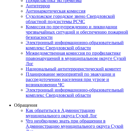
Профилактика экстремизма
Антитеррор
Антинаркотическая комиссия
Сухоложское городское звено Свердловской
областной подсистемы РСЧС
Комиссия по предупреждению и ликвидации
чрезвычайных ситуаций и обеспечению пожарной
безопасности
Электронный информационно-образовательный
комплекс Cвердловской области
Межведомственная комиссия по профилактике
правонарушений в муниципальном округе Сухой
Лог
Национальный антитеррористический комитет
Планирование мероприятий по эвакуации и
рассредоточению населения при угрозе и
возникновении ЧС
Электронный информационно-образовательный
комплекс Свердловской области
Обращения
Как обратиться в Администрацию
муниципального округа Сухой Лог
Что необходимо знать при обращении в
Администрацию муниципального округа Сухой