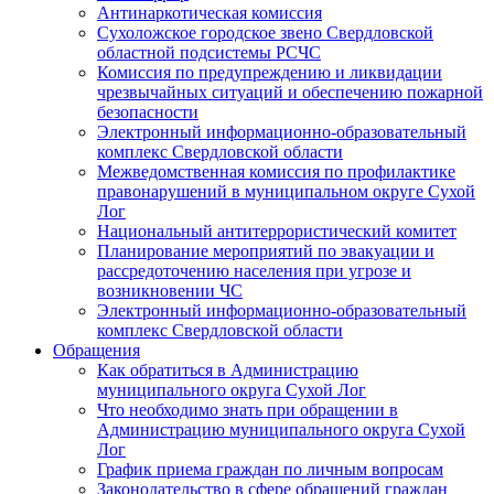
Антинаркотическая комиссия
Сухоложское городское звено Свердловской
областной подсистемы РСЧС
Комиссия по предупреждению и ликвидации
чрезвычайных ситуаций и обеспечению пожарной
безопасности
Электронный информационно-образовательный
комплекс Cвердловской области
Межведомственная комиссия по профилактике
правонарушений в муниципальном округе Сухой
Лог
Национальный антитеррористический комитет
Планирование мероприятий по эвакуации и
рассредоточению населения при угрозе и
возникновении ЧС
Электронный информационно-образовательный
комплекс Свердловской области
Обращения
Как обратиться в Администрацию
муниципального округа Сухой Лог
Что необходимо знать при обращении в
Администрацию муниципального округа Сухой
Лог
График приема граждан по личным вопросам
Законодательство в сфере обращений граждан