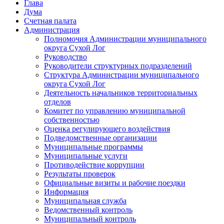
Глава
Дума
Счетная палата
Администрация
Полномочия Администрации муниципального
округа Сухой Лог
Руководство
Руководители структурных подразделений
Структура Администрации муниципального
округа Сухой Лог
Деятельность начальников территориальных
отделов
Комитет по управлению муниципальной
собственностью
Оценка регулирующего воздействия
Подведомственные организации
Муниципальные программы
Муниципальные услуги
Противодействие коррупции
Результаты проверок
Официальные визиты и рабочие поездки
Информация
Муниципальная служба
Ведомственный контроль
Муниципальный контроль