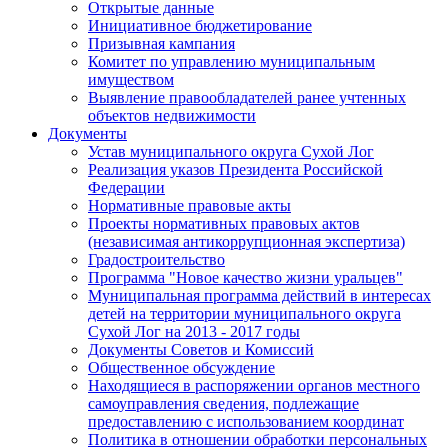
Открытые данные
Инициативное бюджетирование
Призывная кампания
Комитет по управлению муниципальным
имуществом
Выявление правообладателей ранее учтенных
объектов недвижимости
Документы
Устав муниципального округа Сухой Лог
Реализация указов Президента Российской
Федерации
Нормативные правовые акты
Проекты нормативных правовых актов
(независимая антикоррупционная экспертиза)
Градостроительство
Программа "Новое качество жизни уральцев"
Муниципальная программа действий в интересах
детей на территории муниципального округа
Сухой Лог на 2013 - 2017 годы
Документы Советов и Комиссий
Общественное обсуждение
Находящиеся в распоряжении органов местного
самоуправления сведения, подлежащие
предоставлению с использованием координат
Политика в отношении обработки персональных