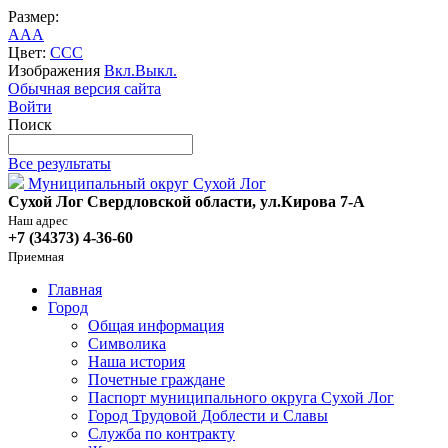
Размер:
A
A
A
Цвет:
C
C
C
Изображения
Вкл.
Выкл.
Обычная версия сайта
Войти
Поиск
Все результаты
Муниципальный округ Сухой Лог
Сухой Лог Свердловской области, ул.Кирова 7-А
Наш адрес
+7 (34373) 4-36-60
Приемная
Главная
Город
Общая информация
Символика
Наша история
Почетные граждане
Паспорт муниципального округа Сухой Лог
Город Трудовой Доблести и Славы
Служба по контракту