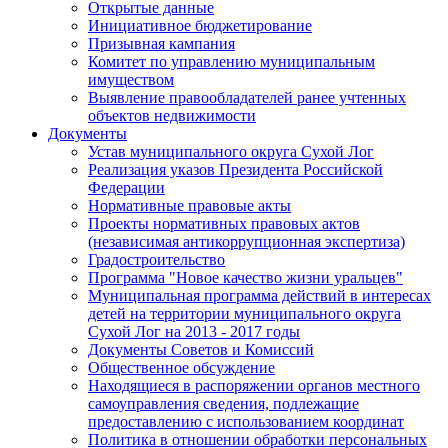
Открытые данные
Инициативное бюджетирование
Призывная кампания
Комитет по управлению муниципальным
имуществом
Выявление правообладателей ранее учтенных
объектов недвижимости
Документы
Устав муниципального округа Сухой Лог
Реализация указов Президента Российской
Федерации
Нормативные правовые акты
Проекты нормативных правовых актов
(независимая антикоррупционная экспертиза)
Градостроительство
Программа "Новое качество жизни уральцев"
Муниципальная программа действий в интересах
детей на территории муниципального округа
Сухой Лог на 2013 - 2017 годы
Документы Советов и Комиссий
Общественное обсуждение
Находящиеся в распоряжении органов местного
самоуправления сведения, подлежащие
предоставлению с использованием координат
Политика в отношении обработки персональных