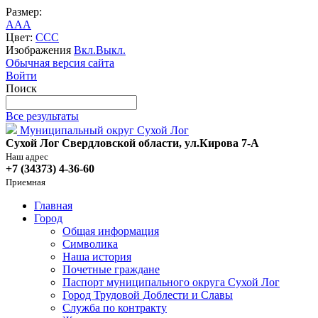
Размер:
A
A
A
Цвет:
C
C
C
Изображения
Вкл.
Выкл.
Обычная версия сайта
Войти
Поиск
Все результаты
Муниципальный округ Сухой Лог
Сухой Лог Свердловской области, ул.Кирова 7-А
Наш адрес
+7 (34373) 4-36-60
Приемная
Главная
Город
Общая информация
Символика
Наша история
Почетные граждане
Паспорт муниципального округа Сухой Лог
Город Трудовой Доблести и Славы
Служба по контракту