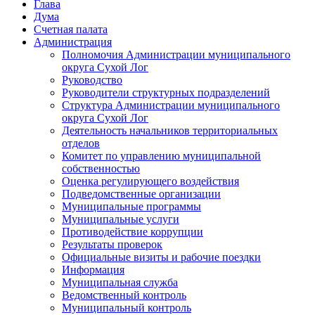
Глава
Дума
Счетная палата
Администрация
Полномочия Администрации муниципального
округа Сухой Лог
Руководство
Руководители структурных подразделений
Структура Администрации муниципального
округа Сухой Лог
Деятельность начальников территориальных
отделов
Комитет по управлению муниципальной
собственностью
Оценка регулирующего воздействия
Подведомственные организации
Муниципальные программы
Муниципальные услуги
Противодействие коррупции
Результаты проверок
Официальные визиты и рабочие поездки
Информация
Муниципальная служба
Ведомственный контроль
Муниципальный контроль