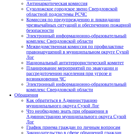
Антинаркотическая комиссия
Сухоложское городское звено Свердловской
областной подсистемы РСЧС
Комиссия по предупреждению и ликвидации
чрезвычайных ситуаций и обеспечению пожарной
безопасности
Электронный информационно-образовательный
комплекс Cвердловской области
Межведомственная комиссия по профилактике
правонарушений в муниципальном округе Сухой
Лог
Национальный антитеррористический комитет
Планирование мероприятий по эвакуации и
рассредоточению населения при угрозе и
возникновении ЧС
Электронный информационно-образовательный
комплекс Свердловской области
Обращения
Как обратиться в Администрацию
муниципального округа Сухой Лог
Что необходимо знать при обращении в
Администрацию муниципального округа Сухой
Лог
График приема граждан по личным вопросам
Законодательство в сфере обращений граждан