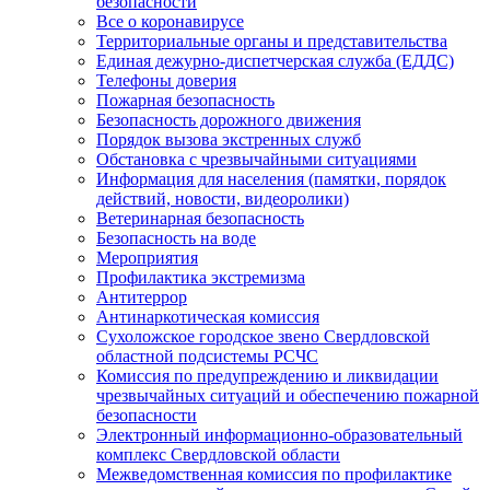
безопасности
Все о коронавирусе
Территориальные органы и представительства
Единая дежурно-диспетчерская служба (ЕДДС)
Телефоны доверия
Пожарная безопасность
Безопасность дорожного движения
Порядок вызова экстренных служб
Обстановка с чрезвычайными ситуациями
Информация для населения (памятки, порядок
действий, новости, видеоролики)
Ветеринарная безопасность
Безопасность на воде
Мероприятия
Профилактика экстремизма
Антитеррор
Антинаркотическая комиссия
Сухоложское городское звено Свердловской
областной подсистемы РСЧС
Комиссия по предупреждению и ликвидации
чрезвычайных ситуаций и обеспечению пожарной
безопасности
Электронный информационно-образовательный
комплекс Cвердловской области
Межведомственная комиссия по профилактике