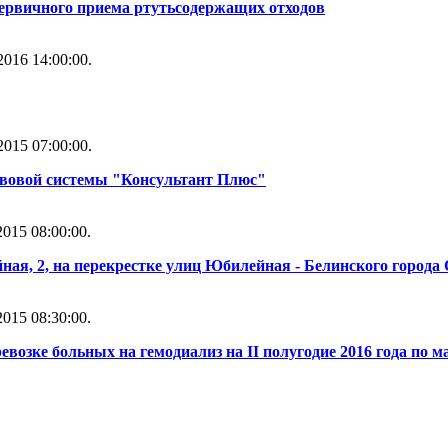
первичного приема ртутьсодержащих отходов
016 14:00:00.
015 07:00:00.
вовой системы "Консультант Плюс"
015 08:00:00.
ая, 2, на перекрестке улиц Юбилейная - Белинского города
015 08:30:00.
евозке больных на гемодиализ на II полугодие 2016 года по 