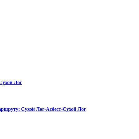
 Сухой Лог
маршруту: Сухой Лог-Асбест-Сухой Лог