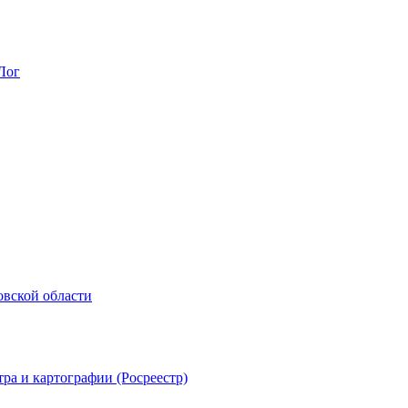
Лог
овской области
ра и картографии (Росреестр)