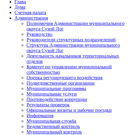
Глава
Дума
Счетная палата
Администрация
Полномочия Администрации муниципального
округа Сухой Лог
Руководство
Руководители структурных подразделений
Структура Администрации муниципального
округа Сухой Лог
Деятельность начальников территориальных
отделов
Комитет по управлению муниципальной
собственностью
Оценка регулирующего воздействия
Подведомственные организации
Муниципальные программы
Муниципальные услуги
Противодействие коррупции
Результаты проверок
Официальные визиты и рабочие поездки
Информация
Муниципальная служба
Ведомственный контроль
Муниципальный контроль