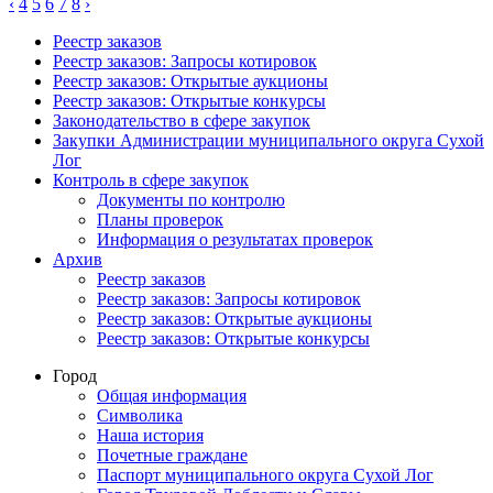
‹
4
5
6
7
8
›
Реестр заказов
Реестр заказов: Запросы котировок
Реестр заказов: Открытые аукционы
Реестр заказов: Открытые конкурсы
Законодательство в сфере закупок
Закупки Администрации муниципального округа Сухой
Лог
Контроль в сфере закупок
Документы по контролю
Планы проверок
Информация о результатах проверок
Архив
Реестр заказов
Реестр заказов: Запросы котировок
Реестр заказов: Открытые аукционы
Реестр заказов: Открытые конкурсы
Город
Общая информация
Символика
Наша история
Почетные граждане
Паспорт муниципального округа Сухой Лог