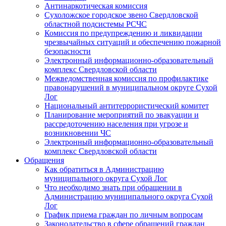
Антинаркотическая комиссия
Сухоложское городское звено Свердловской
областной подсистемы РСЧС
Комиссия по предупреждению и ликвидации
чрезвычайных ситуаций и обеспечению пожарной
безопасности
Электронный информационно-образовательный
комплекс Cвердловской области
Межведомственная комиссия по профилактике
правонарушений в муниципальном округе Сухой
Лог
Национальный антитеррористический комитет
Планирование мероприятий по эвакуации и
рассредоточению населения при угрозе и
возникновении ЧС
Электронный информационно-образовательный
комплекс Свердловской области
Обращения
Как обратиться в Администрацию
муниципального округа Сухой Лог
Что необходимо знать при обращении в
Администрацию муниципального округа Сухой
Лог
График приема граждан по личным вопросам
Законодательство в сфере обращений граждан