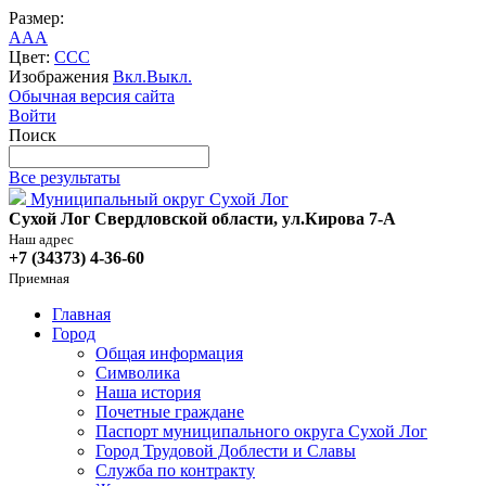
Размер:
A
A
A
Цвет:
C
C
C
Изображения
Вкл.
Выкл.
Обычная версия сайта
Войти
Поиск
Все результаты
Муниципальный округ Сухой Лог
Сухой Лог Свердловской области, ул.Кирова 7-А
Наш адрес
+7 (34373) 4-36-60
Приемная
Главная
Город
Общая информация
Символика
Наша история
Почетные граждане
Паспорт муниципального округа Сухой Лог
Город Трудовой Доблести и Славы
Служба по контракту