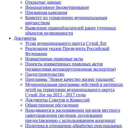
Открытые данные
Инициативное бюджетирование
Призывная кампания
Комитет по управлению муниципальным
имуществом
Выявление правообладателей ранее учтенных
объектов недвижимости
Документы
Устав муниципального округа Сухой Лог
Реализация указов Президента Российской
Федерации
Нормативные правовые акты
Проекты нормативных правовых актов
(независимая антикоррупционная экспертиза)
Градостроительство
Программа "Новое качество жизни уральцев"
Муниципальная программа действий в интересах
детей на территории муниципального округа
Сухой Лог на 2013 - 2017 годы
Документы Советов и Комиссий
Общественное обсуждение
Находящиеся в распоряжении органов местного
самоуправления сведения, подлежащие
предоставлению с использованием координат
Политика в отношении обработки персональных