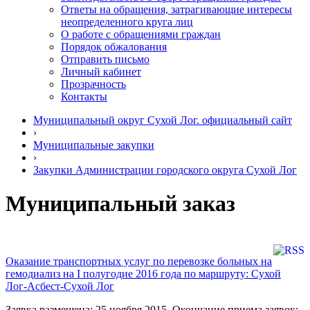
Ответы на обращения, затрагивающие интересы
неопределенного круга лиц
О работе с обращениями граждан
Порядок обжалования
Отправить письмо
Личный кабинет
Прозрачность
Контакты
Муниципальный округ Сухой Лог. официальный сайт
›
Муниципальные закупки
›
Закупки Администрации городского округа Сухой Лог
Муниципальный заказ
Оказание транспортных услуг по перевозке больных на
гемодиализ на I полугодие 2016 года по маршруту: Сухой
Лог-Асбест-Сухой Лог
Заявка размещена: 25 ноября 2015. Окончание приема заявок: