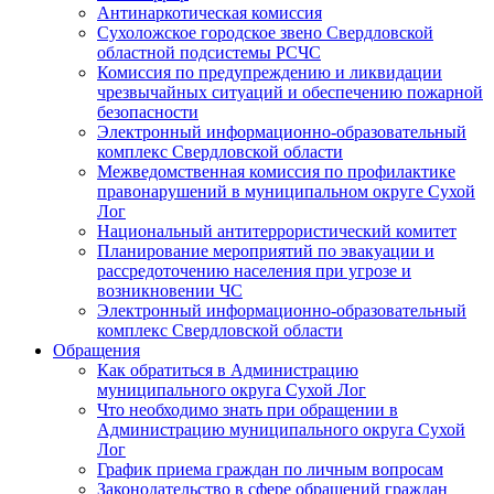
Антинаркотическая комиссия
Сухоложское городское звено Свердловской
областной подсистемы РСЧС
Комиссия по предупреждению и ликвидации
чрезвычайных ситуаций и обеспечению пожарной
безопасности
Электронный информационно-образовательный
комплекс Cвердловской области
Межведомственная комиссия по профилактике
правонарушений в муниципальном округе Сухой
Лог
Национальный антитеррористический комитет
Планирование мероприятий по эвакуации и
рассредоточению населения при угрозе и
возникновении ЧС
Электронный информационно-образовательный
комплекс Свердловской области
Обращения
Как обратиться в Администрацию
муниципального округа Сухой Лог
Что необходимо знать при обращении в
Администрацию муниципального округа Сухой
Лог
График приема граждан по личным вопросам
Законодательство в сфере обращений граждан