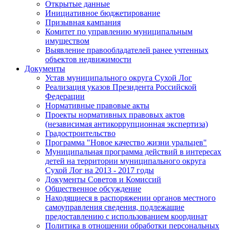
Открытые данные
Инициативное бюджетирование
Призывная кампания
Комитет по управлению муниципальным
имуществом
Выявление правообладателей ранее учтенных
объектов недвижимости
Документы
Устав муниципального округа Сухой Лог
Реализация указов Президента Российской
Федерации
Нормативные правовые акты
Проекты нормативных правовых актов
(независимая антикоррупционная экспертиза)
Градостроительство
Программа "Новое качество жизни уральцев"
Муниципальная программа действий в интересах
детей на территории муниципального округа
Сухой Лог на 2013 - 2017 годы
Документы Советов и Комиссий
Общественное обсуждение
Находящиеся в распоряжении органов местного
самоуправления сведения, подлежащие
предоставлению с использованием координат
Политика в отношении обработки персональных