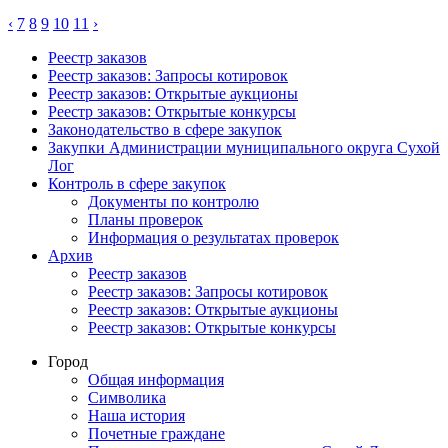
‹
7
8
9
10
11
›
Реестр заказов
Реестр заказов: Запросы котировок
Реестр заказов: Открытые аукционы
Реестр заказов: Открытые конкурсы
Законодательство в сфере закупок
Закупки Администрации муниципального округа Сухой
Лог
Контроль в сфере закупок
Документы по контролю
Планы проверок
Информация о результатах проверок
Архив
Реестр заказов
Реестр заказов: Запросы котировок
Реестр заказов: Открытые аукционы
Реестр заказов: Открытые конкурсы
Город
Общая информация
Символика
Наша история
Почетные граждане