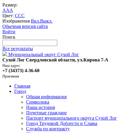
Размер:
A
A
A
Цвет:
C
C
C
Изображения
Вкл.
Выкл.
Обычная версия сайта
Войти
Поиск
Все результаты
Муниципальный округ Сухой Лог
Сухой Лог Свердловской области, ул.Кирова 7-А
Наш адрес
+7 (34373) 4-36-60
Приемная
Главная
Город
Общая информация
Символика
Наша история
Почетные граждане
Паспорт муниципального округа Сухой Лог
Город Трудовой Доблести и Славы
Служба по контракту