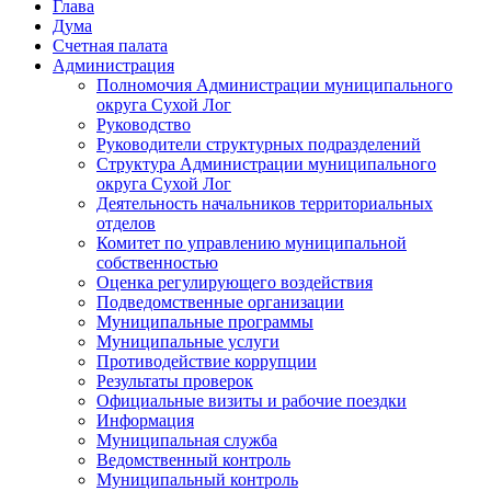
Глава
Дума
Счетная палата
Администрация
Полномочия Администрации муниципального
округа Сухой Лог
Руководство
Руководители структурных подразделений
Структура Администрации муниципального
округа Сухой Лог
Деятельность начальников территориальных
отделов
Комитет по управлению муниципальной
собственностью
Оценка регулирующего воздействия
Подведомственные организации
Муниципальные программы
Муниципальные услуги
Противодействие коррупции
Результаты проверок
Официальные визиты и рабочие поездки
Информация
Муниципальная служба
Ведомственный контроль
Муниципальный контроль