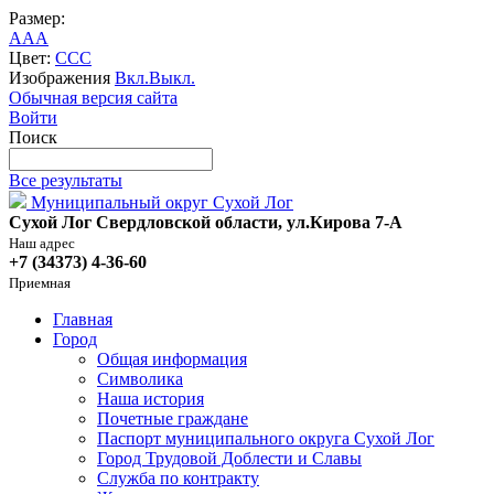
Размер:
A
A
A
Цвет:
C
C
C
Изображения
Вкл.
Выкл.
Обычная версия сайта
Войти
Поиск
Все результаты
Муниципальный округ Сухой Лог
Сухой Лог Свердловской области, ул.Кирова 7-А
Наш адрес
+7 (34373) 4-36-60
Приемная
Главная
Город
Общая информация
Символика
Наша история
Почетные граждане
Паспорт муниципального округа Сухой Лог
Город Трудовой Доблести и Славы
Служба по контракту