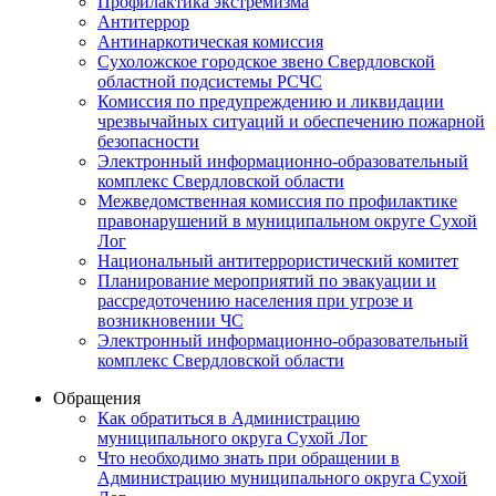
Профилактика экстремизма
Антитеррор
Антинаркотическая комиссия
Сухоложское городское звено Свердловской
областной подсистемы РСЧС
Комиссия по предупреждению и ликвидации
чрезвычайных ситуаций и обеспечению пожарной
безопасности
Электронный информационно-образовательный
комплекс Cвердловской области
Межведомственная комиссия по профилактике
правонарушений в муниципальном округе Сухой
Лог
Национальный антитеррористический комитет
Планирование мероприятий по эвакуации и
рассредоточению населения при угрозе и
возникновении ЧС
Электронный информационно-образовательный
комплекс Свердловской области
Обращения
Как обратиться в Администрацию
муниципального округа Сухой Лог
Что необходимо знать при обращении в
Администрацию муниципального округа Сухой