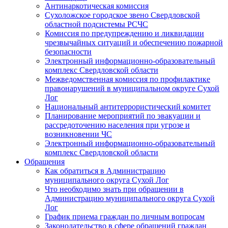
Антинаркотическая комиссия
Сухоложское городское звено Свердловской
областной подсистемы РСЧС
Комиссия по предупреждению и ликвидации
чрезвычайных ситуаций и обеспечению пожарной
безопасности
Электронный информационно-образовательный
комплекс Cвердловской области
Межведомственная комиссия по профилактике
правонарушений в муниципальном округе Сухой
Лог
Национальный антитеррористический комитет
Планирование мероприятий по эвакуации и
рассредоточению населения при угрозе и
возникновении ЧС
Электронный информационно-образовательный
комплекс Свердловской области
Обращения
Как обратиться в Администрацию
муниципального округа Сухой Лог
Что необходимо знать при обращении в
Администрацию муниципального округа Сухой
Лог
График приема граждан по личным вопросам
Законодательство в сфере обращений граждан