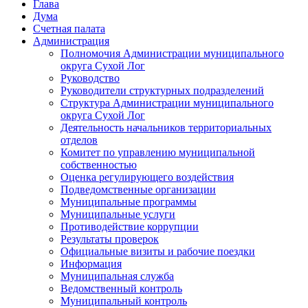
Глава
Дума
Счетная палата
Администрация
Полномочия Администрации муниципального
округа Сухой Лог
Руководство
Руководители структурных подразделений
Структура Администрации муниципального
округа Сухой Лог
Деятельность начальников территориальных
отделов
Комитет по управлению муниципальной
собственностью
Оценка регулирующего воздействия
Подведомственные организации
Муниципальные программы
Муниципальные услуги
Противодействие коррупции
Результаты проверок
Официальные визиты и рабочие поездки
Информация
Муниципальная служба
Ведомственный контроль
Муниципальный контроль