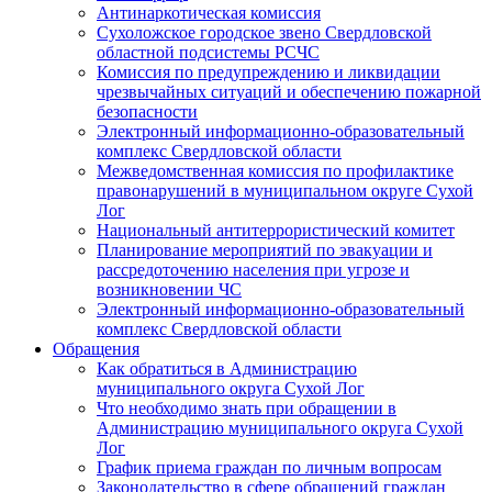
Антинаркотическая комиссия
Сухоложское городское звено Свердловской
областной подсистемы РСЧС
Комиссия по предупреждению и ликвидации
чрезвычайных ситуаций и обеспечению пожарной
безопасности
Электронный информационно-образовательный
комплекс Cвердловской области
Межведомственная комиссия по профилактике
правонарушений в муниципальном округе Сухой
Лог
Национальный антитеррористический комитет
Планирование мероприятий по эвакуации и
рассредоточению населения при угрозе и
возникновении ЧС
Электронный информационно-образовательный
комплекс Свердловской области
Обращения
Как обратиться в Администрацию
муниципального округа Сухой Лог
Что необходимо знать при обращении в
Администрацию муниципального округа Сухой
Лог
График приема граждан по личным вопросам
Законодательство в сфере обращений граждан