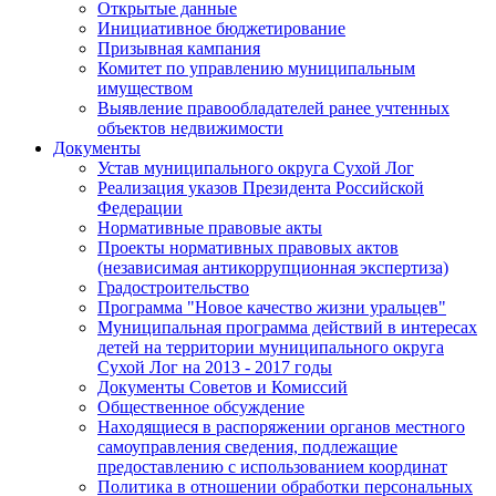
Открытые данные
Инициативное бюджетирование
Призывная кампания
Комитет по управлению муниципальным
имуществом
Выявление правообладателей ранее учтенных
объектов недвижимости
Документы
Устав муниципального округа Сухой Лог
Реализация указов Президента Российской
Федерации
Нормативные правовые акты
Проекты нормативных правовых актов
(независимая антикоррупционная экспертиза)
Градостроительство
Программа "Новое качество жизни уральцев"
Муниципальная программа действий в интересах
детей на территории муниципального округа
Сухой Лог на 2013 - 2017 годы
Документы Советов и Комиссий
Общественное обсуждение
Находящиеся в распоряжении органов местного
самоуправления сведения, подлежащие
предоставлению с использованием координат
Политика в отношении обработки персональных