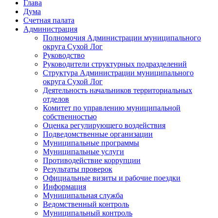
Глава
Дума
Счетная палата
Администрация
Полномочия Администрации муниципального
округа Сухой Лог
Руководство
Руководители структурных подразделений
Структура Администрации муниципального
округа Сухой Лог
Деятельность начальников территориальных
отделов
Комитет по управлению муниципальной
собственностью
Оценка регулирующего воздействия
Подведомственные организации
Муниципальные программы
Муниципальные услуги
Противодействие коррупции
Результаты проверок
Официальные визиты и рабочие поездки
Информация
Муниципальная служба
Ведомственный контроль
Муниципальный контроль