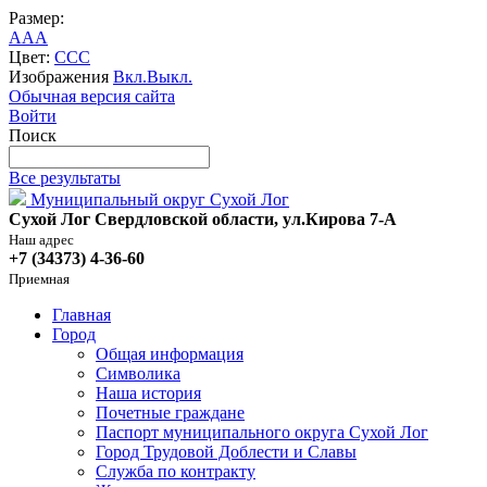
Размер:
A
A
A
Цвет:
C
C
C
Изображения
Вкл.
Выкл.
Обычная версия сайта
Войти
Поиск
Все результаты
Муниципальный округ Сухой Лог
Сухой Лог Свердловской области, ул.Кирова 7-А
Наш адрес
+7 (34373) 4-36-60
Приемная
Главная
Город
Общая информация
Символика
Наша история
Почетные граждане
Паспорт муниципального округа Сухой Лог
Город Трудовой Доблести и Славы
Служба по контракту