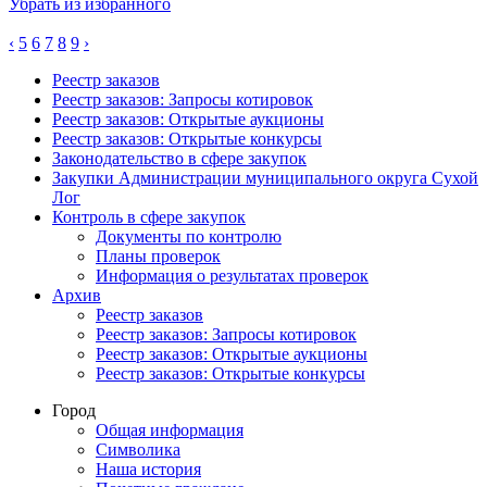
Убрать из избранного
‹
5
6
7
8
9
›
Реестр заказов
Реестр заказов: Запросы котировок
Реестр заказов: Открытые аукционы
Реестр заказов: Открытые конкурсы
Законодательство в сфере закупок
Закупки Администрации муниципального округа Сухой
Лог
Контроль в сфере закупок
Документы по контролю
Планы проверок
Информация о результатах проверок
Архив
Реестр заказов
Реестр заказов: Запросы котировок
Реестр заказов: Открытые аукционы
Реестр заказов: Открытые конкурсы
Город
Общая информация
Символика
Наша история