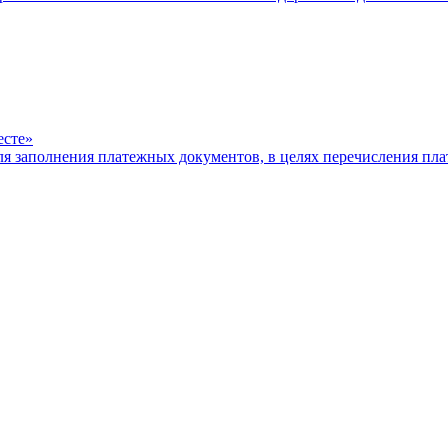
есте»
ля заполнения платежных документов, в целях перечисления п