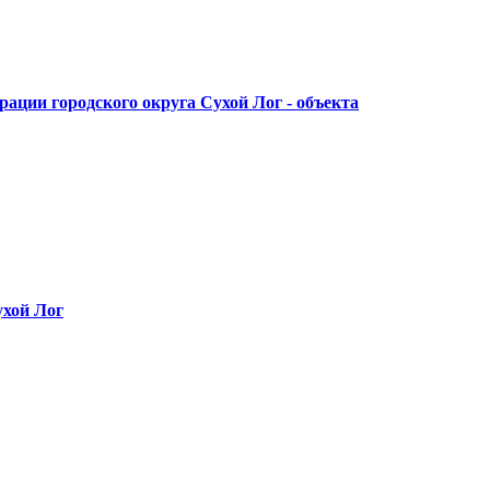
ации городского округа Сухой Лог - объекта
ухой Лог