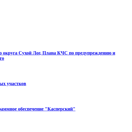
о округа Сухой Лог, Плана КЧС по предупреждению и
то
ных участков
раммное обеспечение "Касперский"