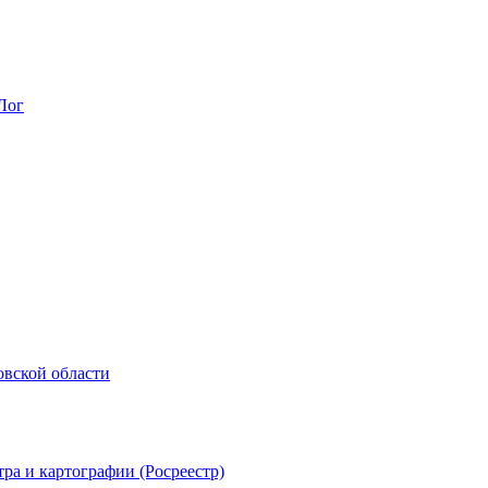
Лог
овской области
ра и картографии (Росреестр)