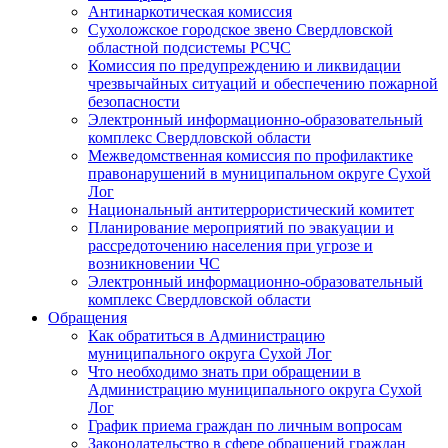
Антинаркотическая комиссия
Сухоложское городское звено Свердловской
областной подсистемы РСЧС
Комиссия по предупреждению и ликвидации
чрезвычайных ситуаций и обеспечению пожарной
безопасности
Электронный информационно-образовательный
комплекс Cвердловской области
Межведомственная комиссия по профилактике
правонарушений в муниципальном округе Сухой
Лог
Национальный антитеррористический комитет
Планирование мероприятий по эвакуации и
рассредоточению населения при угрозе и
возникновении ЧС
Электронный информационно-образовательный
комплекс Свердловской области
Обращения
Как обратиться в Администрацию
муниципального округа Сухой Лог
Что необходимо знать при обращении в
Администрацию муниципального округа Сухой
Лог
График приема граждан по личным вопросам
Законодательство в сфере обращений граждан