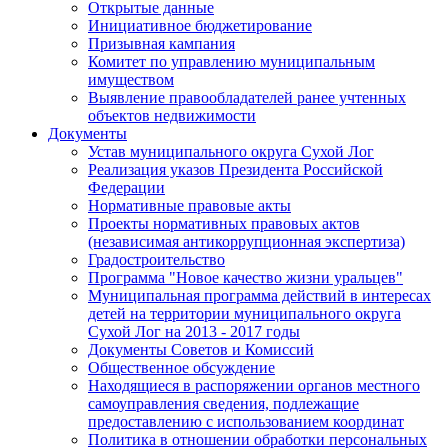
Открытые данные
Инициативное бюджетирование
Призывная кампания
Комитет по управлению муниципальным
имуществом
Выявление правообладателей ранее учтенных
объектов недвижимости
Документы
Устав муниципального округа Сухой Лог
Реализация указов Президента Российской
Федерации
Нормативные правовые акты
Проекты нормативных правовых актов
(независимая антикоррупционная экспертиза)
Градостроительство
Программа "Новое качество жизни уральцев"
Муниципальная программа действий в интересах
детей на территории муниципального округа
Сухой Лог на 2013 - 2017 годы
Документы Советов и Комиссий
Общественное обсуждение
Находящиеся в распоряжении органов местного
самоуправления сведения, подлежащие
предоставлению с использованием координат
Политика в отношении обработки персональных