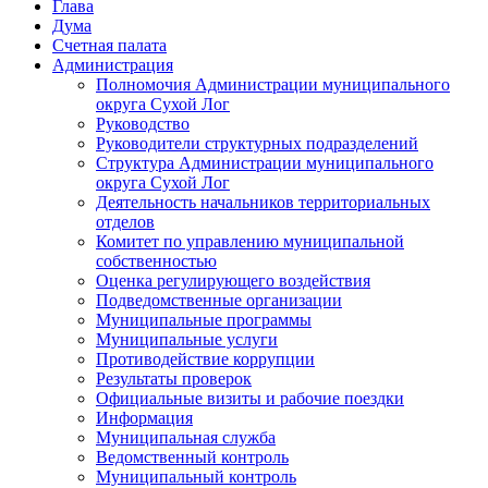
Глава
Дума
Счетная палата
Администрация
Полномочия Администрации муниципального
округа Сухой Лог
Руководство
Руководители структурных подразделений
Структура Администрации муниципального
округа Сухой Лог
Деятельность начальников территориальных
отделов
Комитет по управлению муниципальной
собственностью
Оценка регулирующего воздействия
Подведомственные организации
Муниципальные программы
Муниципальные услуги
Противодействие коррупции
Результаты проверок
Официальные визиты и рабочие поездки
Информация
Муниципальная служба
Ведомственный контроль
Муниципальный контроль