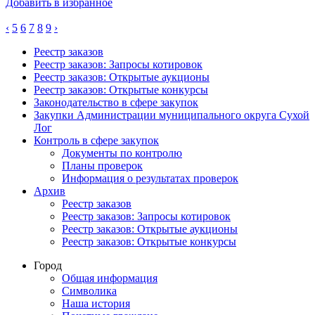
Добавить в избранное
‹
5
6
7
8
9
›
Реестр заказов
Реестр заказов: Запросы котировок
Реестр заказов: Открытые аукционы
Реестр заказов: Открытые конкурсы
Законодательство в сфере закупок
Закупки Администрации муниципального округа Сухой
Лог
Контроль в сфере закупок
Документы по контролю
Планы проверок
Информация о результатах проверок
Архив
Реестр заказов
Реестр заказов: Запросы котировок
Реестр заказов: Открытые аукционы
Реестр заказов: Открытые конкурсы
Город
Общая информация
Символика
Наша история