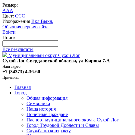
Размер:
A
A
A
Цвет:
C
C
C
Изображения
Вкл.
Выкл.
Обычная версия сайта
Войти
Поиск
Все результаты
Муниципальный округ Сухой Лог
Сухой Лог Свердловской области, ул.Кирова 7-А
Наш адрес
+7 (34373) 4-36-60
Приемная
Главная
Город
Общая информация
Символика
Наша история
Почетные граждане
Паспорт муниципального округа Сухой Лог
Город Трудовой Доблести и Славы
Служба по контракту