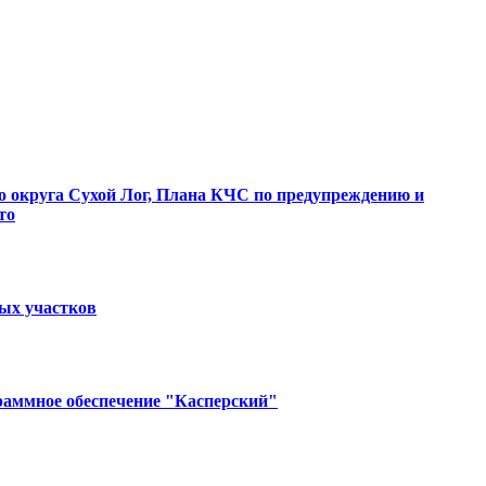
о округа Сухой Лог, Плана КЧС по предупреждению и
то
ных участков
раммное обеспечение "Касперский"