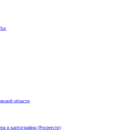
Лог
овской области
ра и картографии (Росреестр)