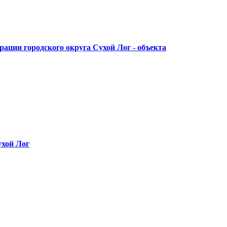
ации городского округа Сухой Лог - объекта
ухой Лог