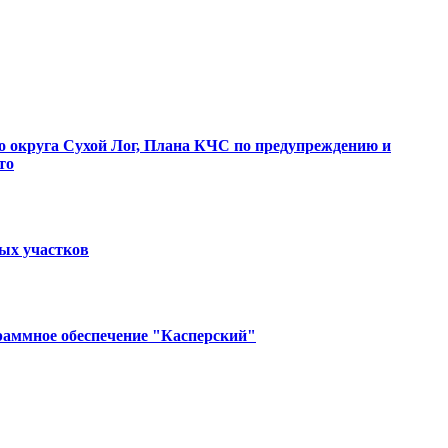
о округа Сухой Лог, Плана КЧС по предупреждению и
то
ных участков
раммное обеспечение "Касперский"