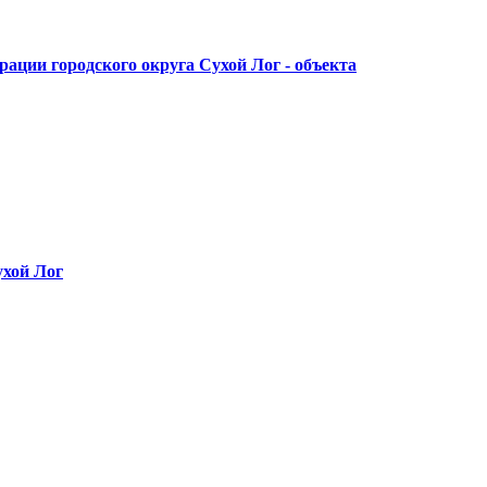
ации городского округа Сухой Лог - объекта
ухой Лог