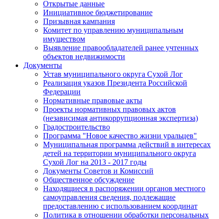
Открытые данные
Инициативное бюджетирование
Призывная кампания
Комитет по управлению муниципальным
имуществом
Выявление правообладателей ранее учтенных
объектов недвижимости
Документы
Устав муниципального округа Сухой Лог
Реализация указов Президента Российской
Федерации
Нормативные правовые акты
Проекты нормативных правовых актов
(независимая антикоррупционная экспертиза)
Градостроительство
Программа "Новое качество жизни уральцев"
Муниципальная программа действий в интересах
детей на территории муниципального округа
Сухой Лог на 2013 - 2017 годы
Документы Советов и Комиссий
Общественное обсуждение
Находящиеся в распоряжении органов местного
самоуправления сведения, подлежащие
предоставлению с использованием координат
Политика в отношении обработки персональных