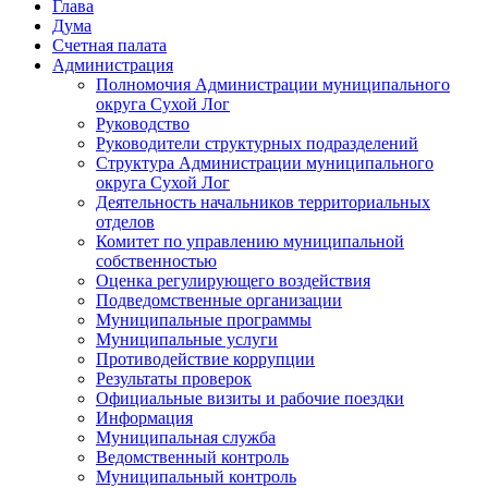
Глава
Дума
Счетная палата
Администрация
Полномочия Администрации муниципального
округа Сухой Лог
Руководство
Руководители структурных подразделений
Структура Администрации муниципального
округа Сухой Лог
Деятельность начальников территориальных
отделов
Комитет по управлению муниципальной
собственностью
Оценка регулирующего воздействия
Подведомственные организации
Муниципальные программы
Муниципальные услуги
Противодействие коррупции
Результаты проверок
Официальные визиты и рабочие поездки
Информация
Муниципальная служба
Ведомственный контроль
Муниципальный контроль