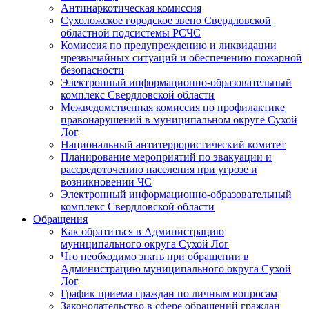
Антинаркотическая комиссия
Сухоложское городское звено Свердловской
областной подсистемы РСЧС
Комиссия по предупреждению и ликвидации
чрезвычайных ситуаций и обеспечению пожарной
безопасности
Электронный информационно-образовательный
комплекс Cвердловской области
Межведомственная комиссия по профилактике
правонарушений в муниципальном округе Сухой
Лог
Национальный антитеррористический комитет
Планирование мероприятий по эвакуации и
рассредоточению населения при угрозе и
возникновении ЧС
Электронный информационно-образовательный
комплекс Свердловской области
Обращения
Как обратиться в Администрацию
муниципального округа Сухой Лог
Что необходимо знать при обращении в
Администрацию муниципального округа Сухой
Лог
График приема граждан по личным вопросам
Законодательство в сфере обращений граждан