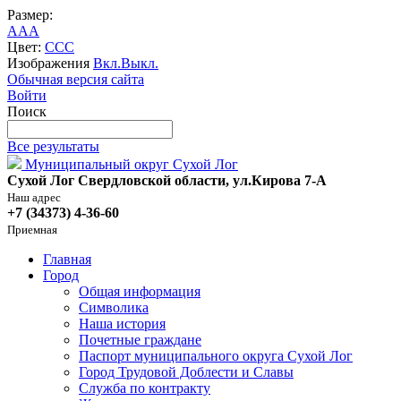
Размер:
A
A
A
Цвет:
C
C
C
Изображения
Вкл.
Выкл.
Обычная версия сайта
Войти
Поиск
Все результаты
Муниципальный округ Сухой Лог
Сухой Лог Свердловской области, ул.Кирова 7-А
Наш адрес
+7 (34373) 4-36-60
Приемная
Главная
Город
Общая информация
Символика
Наша история
Почетные граждане
Паспорт муниципального округа Сухой Лог
Город Трудовой Доблести и Славы
Служба по контракту