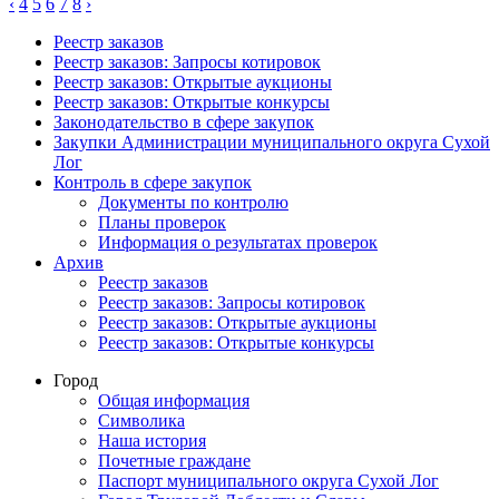
‹
4
5
6
7
8
›
Реестр заказов
Реестр заказов: Запросы котировок
Реестр заказов: Открытые аукционы
Реестр заказов: Открытые конкурсы
Законодательство в сфере закупок
Закупки Администрации муниципального округа Сухой
Лог
Контроль в сфере закупок
Документы по контролю
Планы проверок
Информация о результатах проверок
Архив
Реестр заказов
Реестр заказов: Запросы котировок
Реестр заказов: Открытые аукционы
Реестр заказов: Открытые конкурсы
Город
Общая информация
Символика
Наша история
Почетные граждане
Паспорт муниципального округа Сухой Лог