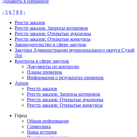
Добавить в избранное
‹
5
6
7
8
9
›
Реестр заказов
Реестр заказов: Запросы котировок
Реестр заказов: Открытые аукционы
Реестр заказов: Открытые конкурсы
Законодательство в сфере закупок
Закупки Администрации муниципального округа Сухой
Лог
Контроль в сфере закупок
Документы по контролю
Планы проверок
Информация о результатах проверок
Архив
Реестр заказов
Реестр заказов: Запросы котировок
Реестр заказов: Открытые аукционы
Реестр заказов: Открытые конкурсы
Город
Общая информация
Символика
Наша история