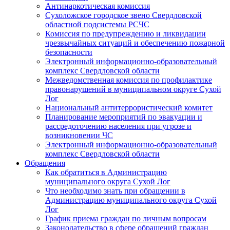
Антинаркотическая комиссия
Сухоложское городское звено Свердловской
областной подсистемы РСЧС
Комиссия по предупреждению и ликвидации
чрезвычайных ситуаций и обеспечению пожарной
безопасности
Электронный информационно-образовательный
комплекс Cвердловской области
Межведомственная комиссия по профилактике
правонарушений в муниципальном округе Сухой
Лог
Национальный антитеррористический комитет
Планирование мероприятий по эвакуации и
рассредоточению населения при угрозе и
возникновении ЧС
Электронный информационно-образовательный
комплекс Свердловской области
Обращения
Как обратиться в Администрацию
муниципального округа Сухой Лог
Что необходимо знать при обращении в
Администрацию муниципального округа Сухой
Лог
График приема граждан по личным вопросам
Законодательство в сфере обращений граждан