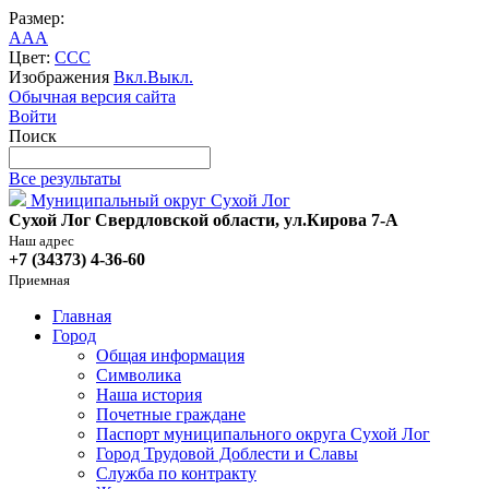
Размер:
A
A
A
Цвет:
C
C
C
Изображения
Вкл.
Выкл.
Обычная версия сайта
Войти
Поиск
Все результаты
Муниципальный округ Сухой Лог
Сухой Лог Свердловской области, ул.Кирова 7-А
Наш адрес
+7 (34373) 4-36-60
Приемная
Главная
Город
Общая информация
Символика
Наша история
Почетные граждане
Паспорт муниципального округа Сухой Лог
Город Трудовой Доблести и Славы
Служба по контракту