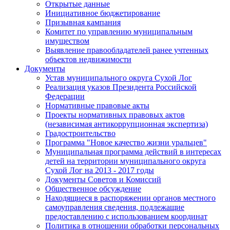
Открытые данные
Инициативное бюджетирование
Призывная кампания
Комитет по управлению муниципальным
имуществом
Выявление правообладателей ранее учтенных
объектов недвижимости
Документы
Устав муниципального округа Сухой Лог
Реализация указов Президента Российской
Федерации
Нормативные правовые акты
Проекты нормативных правовых актов
(независимая антикоррупционная экспертиза)
Градостроительство
Программа "Новое качество жизни уральцев"
Муниципальная программа действий в интересах
детей на территории муниципального округа
Сухой Лог на 2013 - 2017 годы
Документы Советов и Комиссий
Общественное обсуждение
Находящиеся в распоряжении органов местного
самоуправления сведения, подлежащие
предоставлению с использованием координат
Политика в отношении обработки персональных