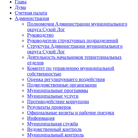
Глава
Дума
Счетная палата
Администрация
Полномочия Администрации муниципального
округа Сухой Лог
Руководство
Руководители структурных подразделений
Структура Администрации муниципального
округа Сухой Лог
Деятельность начальников территориальных
отделов
Комитет по управлению муниципальной
собственностью
Оценка регулирующего воздействия
Подведомственные организации
Муниципальные программы
Муниципальные услуги
Противодействие коррупции
Результаты проверок
Официальные визиты и рабочие поездки
Информация
Муниципальная служба
Ведомственный контроль
Муниципальный контроль