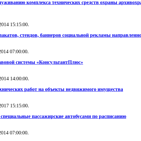
служиванию комплекса технических средств охраны архивох
014 15:15:00.
лакатов, стендов, баннеров социальной рекламы направленн
014 07:00:00.
авовой системы «КонсультантПлюс»
014 14:00:00.
ехнических работ на объекты недвижимого имущества
017 15:15:00.
 специальные пассажирские автобусами по расписанию
014 07:00:00.