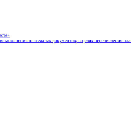
есте»
ля заполнения платежных документов, в целях перечисления п