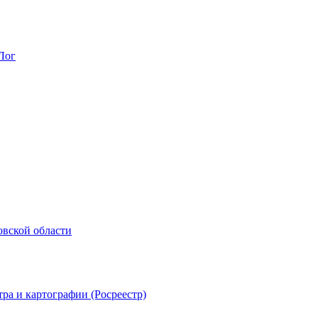
Лог
овской области
ра и картографии (Росреестр)