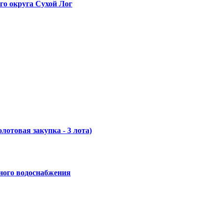
го округа Сухой Лог
отовая закупка - 3 лота)
ного водоснабжения