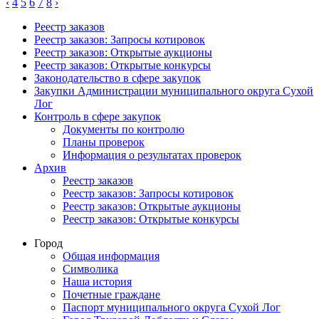
‹
4
5
6
7
8
›
Реестр заказов
Реестр заказов: Запросы котировок
Реестр заказов: Открытые аукционы
Реестр заказов: Открытые конкурсы
Законодательство в сфере закупок
Закупки Администрации муниципального округа Сухой
Лог
Контроль в сфере закупок
Документы по контролю
Планы проверок
Информация о результатах проверок
Архив
Реестр заказов
Реестр заказов: Запросы котировок
Реестр заказов: Открытые аукционы
Реестр заказов: Открытые конкурсы
Город
Общая информация
Символика
Наша история
Почетные граждане
Паспорт муниципального округа Сухой Лог