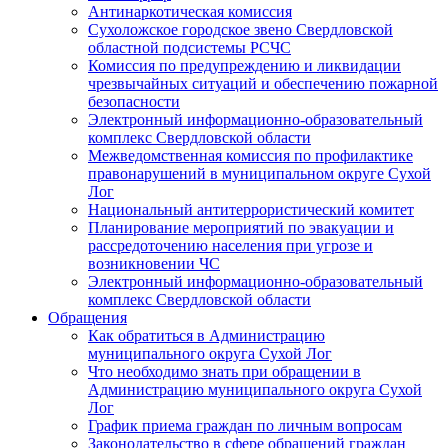
Антинаркотическая комиссия
Сухоложское городское звено Свердловской
областной подсистемы РСЧС
Комиссия по предупреждению и ликвидации
чрезвычайных ситуаций и обеспечению пожарной
безопасности
Электронный информационно-образовательный
комплекс Cвердловской области
Межведомственная комиссия по профилактике
правонарушений в муниципальном округе Сухой
Лог
Национальный антитеррористический комитет
Планирование мероприятий по эвакуации и
рассредоточению населения при угрозе и
возникновении ЧС
Электронный информационно-образовательный
комплекс Свердловской области
Обращения
Как обратиться в Администрацию
муниципального округа Сухой Лог
Что необходимо знать при обращении в
Администрацию муниципального округа Сухой
Лог
График приема граждан по личным вопросам
Законодательство в сфере обращений граждан