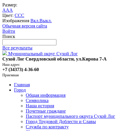
Размер:
A
A
A
Цвет:
C
C
C
Изображения
Вкл.
Выкл.
Обычная версия сайта
Войти
Поиск
Все результаты
Муниципальный округ Сухой Лог
Сухой Лог Свердловской области, ул.Кирова 7-А
Наш адрес
+7 (34373) 4-36-60
Приемная
Главная
Город
Общая информация
Символика
Наша история
Почетные граждане
Паспорт муниципального округа Сухой Лог
Город Трудовой Доблести и Славы
Служба по контракту