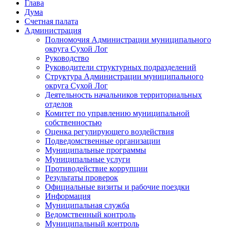
Глава
Дума
Счетная палата
Администрация
Полномочия Администрации муниципального
округа Сухой Лог
Руководство
Руководители структурных подразделений
Структура Администрации муниципального
округа Сухой Лог
Деятельность начальников территориальных
отделов
Комитет по управлению муниципальной
собственностью
Оценка регулирующего воздействия
Подведомственные организации
Муниципальные программы
Муниципальные услуги
Противодействие коррупции
Результаты проверок
Официальные визиты и рабочие поездки
Информация
Муниципальная служба
Ведомственный контроль
Муниципальный контроль