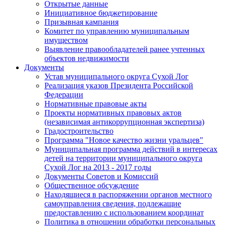
Открытые данные
Инициативное бюджетирование
Призывная кампания
Комитет по управлению муниципальным
имуществом
Выявление правообладателей ранее учтенных
объектов недвижимости
Документы
Устав муниципального округа Сухой Лог
Реализация указов Президента Российской
Федерации
Нормативные правовые акты
Проекты нормативных правовых актов
(независимая антикоррупционная экспертиза)
Градостроительство
Программа "Новое качество жизни уральцев"
Муниципальная программа действий в интересах
детей на территории муниципального округа
Сухой Лог на 2013 - 2017 годы
Документы Советов и Комиссий
Общественное обсуждение
Находящиеся в распоряжении органов местного
самоуправления сведения, подлежащие
предоставлению с использованием координат
Политика в отношении обработки персональных