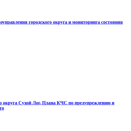
оуправления городского округа и мониторинга состояния
о округа Сухой Лог, Плана КЧС по предупреждению и
то