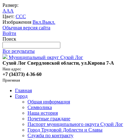
Размер:
A
A
A
Цвет:
C
C
C
Изображения
Вкл.
Выкл.
Обычная версия сайта
Войти
Поиск
Все результаты
Муниципальный округ Сухой Лог
Сухой Лог Свердловской области, ул.Кирова 7-А
Наш адрес
+7 (34373) 4-36-60
Приемная
Главная
Город
Общая информация
Символика
Наша история
Почетные граждане
Паспорт муниципального округа Сухой Лог
Город Трудовой Доблести и Славы
Служба по контракту