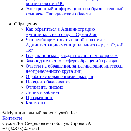
возникновении ЧС
Электронный информационно-образовательный
комплекс Свердловской области
Обращения
Как обратиться в Администрацию
муниципального округа Сухой Лог
Что необходимо знать при обращении в
Администрацию муниципального округа Сухой
Лог
График приема граждан по личным вопросам
Законодательство в сфере обращений граждан
Ответы на обращения, затрагивающие интересы
неопределенного круга лиц
О работе с обращениями граждан
Порядок обжалования
Отправить письмо
Личный кабинет
Прозрачность
Контакты
© Муниципальный округ Сухой Лог
Контакты
Сухой Лог Свердловской обл, ул.Кирова 7А
+7 (34373) 4-36-60