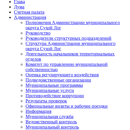
Глава
Дума
Счетная палата
Администрация
Полномочия Администрации муниципального
округа Сухой Лог
Руководство
Руководители структурных подразделений
Структура Администрации муниципального
округа Сухой Лог
Деятельность начальников территориальных
отделов
Комитет по управлению муниципальной
собственностью
Оценка регулирующего воздействия
Подведомственные организации
Муниципальные программы
Муниципальные услуги
Противодействие коррупции
Результаты проверок
Официальные визиты и рабочие поездки
Информация
Муниципальная служба
Ведомственный контроль
Муниципальный контроль