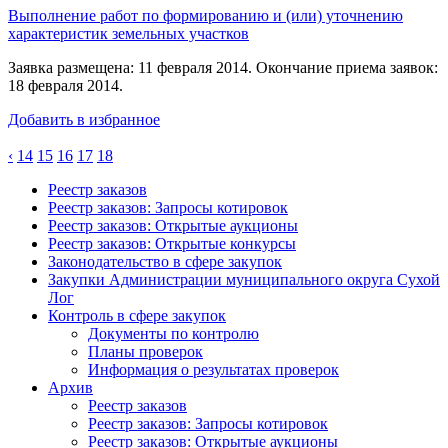
Выполнение работ по формированию и (или) уточнению
характеристик земельных участков
Заявка размещена: 11 февраля 2014. Окончание приема заявок:
18 февраля 2014.
Добавить в избранное
‹
14
15
16
17
18
Реестр заказов
Реестр заказов: Запросы котировок
Реестр заказов: Открытые аукционы
Реестр заказов: Открытые конкурсы
Законодательство в сфере закупок
Закупки Администрации муниципального округа Сухой
Лог
Контроль в сфере закупок
Документы по контролю
Планы проверок
Информация о результатах проверок
Архив
Реестр заказов
Реестр заказов: Запросы котировок
Реестр заказов: Открытые аукционы