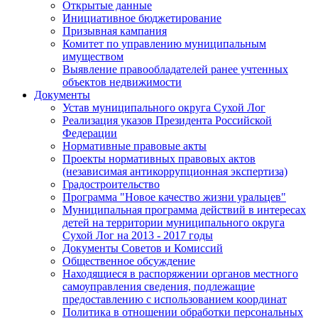
Открытые данные
Инициативное бюджетирование
Призывная кампания
Комитет по управлению муниципальным
имуществом
Выявление правообладателей ранее учтенных
объектов недвижимости
Документы
Устав муниципального округа Сухой Лог
Реализация указов Президента Российской
Федерации
Нормативные правовые акты
Проекты нормативных правовых актов
(независимая антикоррупционная экспертиза)
Градостроительство
Программа "Новое качество жизни уральцев"
Муниципальная программа действий в интересах
детей на территории муниципального округа
Сухой Лог на 2013 - 2017 годы
Документы Советов и Комиссий
Общественное обсуждение
Находящиеся в распоряжении органов местного
самоуправления сведения, подлежащие
предоставлению с использованием координат
Политика в отношении обработки персональных