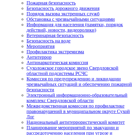
Пожарная безопасность
Безопасность дорожного движения
Порядок вызова экстренных служб
Обстановка с чрезвычайными ситуациями
Информация для населения (памятки, порядок
действий, новости, видеоролики)
Ветеринарная безопасность
Безопасность на воде
Мероприятия
Профилактика экстремизма
Антитеррор
Антинаркотическая комиссия
Сухоложское городское звено Свердловской
областной подсистемы РСЧС
Комиссия по предупреждению и ликвидации
чрезвычайных ситуаций и обеспечению пожарной
безопасности
Электронный информационно-образовательный
комплекс Cвердловской области
Межведомственная комиссия по профилактике
правонарушений в муниципальном округе Сухой
Лог
Национальный антитеррористический комитет
Планирование мероприятий по эвакуации и
рассредоточению населения при угрозе и