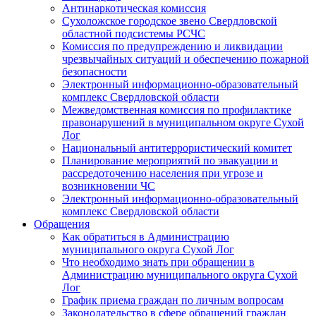
Антинаркотическая комиссия
Сухоложское городское звено Свердловской
областной подсистемы РСЧС
Комиссия по предупреждению и ликвидации
чрезвычайных ситуаций и обеспечению пожарной
безопасности
Электронный информационно-образовательный
комплекс Cвердловской области
Межведомственная комиссия по профилактике
правонарушений в муниципальном округе Сухой
Лог
Национальный антитеррористический комитет
Планирование мероприятий по эвакуации и
рассредоточению населения при угрозе и
возникновении ЧС
Электронный информационно-образовательный
комплекс Свердловской области
Обращения
Как обратиться в Администрацию
муниципального округа Сухой Лог
Что необходимо знать при обращении в
Администрацию муниципального округа Сухой
Лог
График приема граждан по личным вопросам
Законодательство в сфере обращений граждан