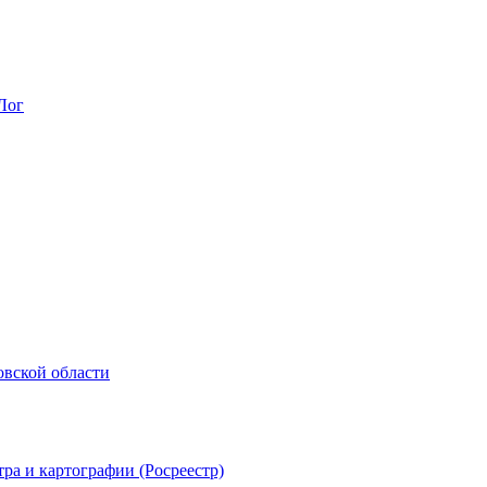
Лог
овской области
ра и картографии (Росреестр)