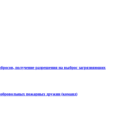
ыбросов, получение разрешения на выброс загрязняющих
 добровольных пожарных дружин (команд)