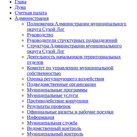
Глава
Дума
Счетная палата
Администрация
Полномочия Администрации муниципального
округа Сухой Лог
Руководство
Руководители структурных подразделений
Структура Администрации муниципального
округа Сухой Лог
Деятельность начальников территориальных
отделов
Комитет по управлению муниципальной
собственностью
Оценка регулирующего воздействия
Подведомственные организации
Муниципальные программы
Муниципальные услуги
Противодействие коррупции
Результаты проверок
Официальные визиты и рабочие поездки
Информация
Муниципальная служба
Ведомственный контроль
Муниципальный контроль