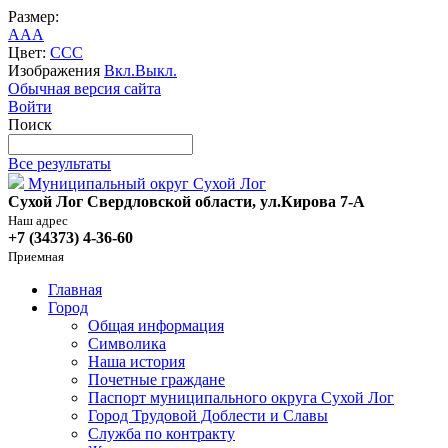
Размер:
A
A
A
Цвет:
C
C
C
Изображения
Вкл.
Выкл.
Обычная версия сайта
Войти
Поиск
Все результаты
Муниципальный округ Сухой Лог
Сухой Лог Свердловской области, ул.Кирова 7-А
Наш адрес
+7 (34373) 4-36-60
Приемная
Главная
Город
Общая информация
Символика
Наша история
Почетные граждане
Паспорт муниципального округа Сухой Лог
Город Трудовой Доблести и Славы
Служба по контракту