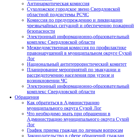
Антинаркотическая комиссия
Сухоложское городское звено Свердловской
областной подсистемы РСЧС
Комиссия по предупреждению и ликвидации
чрезвычайных ситуаций и обеспечению пожарной
безопасности
Электронный информационно-образовательный
комплекс Cвердловской области
Межведомственная комиссия по профилактике
правонарушений в муниципальном округе Сухой
Лог
Национальный антитеррористический комитет
Планирование мероприятий по эвакуации и
рассредоточению населения при угрозе и
возникновении ЧС
Электронный информационно-образовательный
комплекс Свердловской области
Обращения
Как обратиться в Администрацию
муниципального округа Сухой Лог
Что необходимо знать при обращении в
Администрацию муниципального округа Сухой
Лог
График приема граждан по личным вопросам
Законодательство в сфере обращений граждан