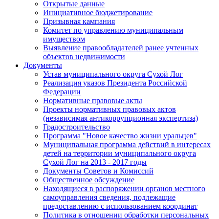
Открытые данные
Инициативное бюджетирование
Призывная кампания
Комитет по управлению муниципальным
имуществом
Выявление правообладателей ранее учтенных
объектов недвижимости
Документы
Устав муниципального округа Сухой Лог
Реализация указов Президента Российской
Федерации
Нормативные правовые акты
Проекты нормативных правовых актов
(независимая антикоррупционная экспертиза)
Градостроительство
Программа "Новое качество жизни уральцев"
Муниципальная программа действий в интересах
детей на территории муниципального округа
Сухой Лог на 2013 - 2017 годы
Документы Советов и Комиссий
Общественное обсуждение
Находящиеся в распоряжении органов местного
самоуправления сведения, подлежащие
предоставлению с использованием координат
Политика в отношении обработки персональных