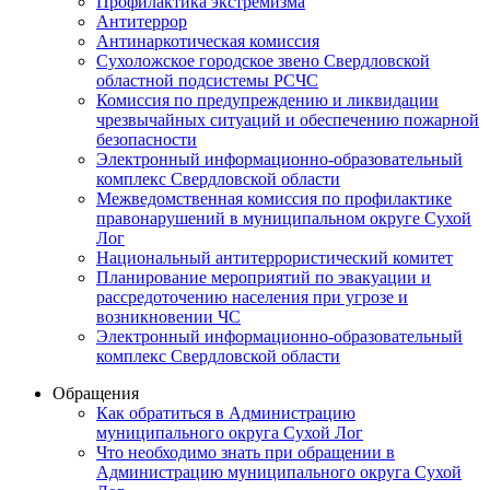
Профилактика экстремизма
Антитеррор
Антинаркотическая комиссия
Сухоложское городское звено Свердловской
областной подсистемы РСЧС
Комиссия по предупреждению и ликвидации
чрезвычайных ситуаций и обеспечению пожарной
безопасности
Электронный информационно-образовательный
комплекс Cвердловской области
Межведомственная комиссия по профилактике
правонарушений в муниципальном округе Сухой
Лог
Национальный антитеррористический комитет
Планирование мероприятий по эвакуации и
рассредоточению населения при угрозе и
возникновении ЧС
Электронный информационно-образовательный
комплекс Свердловской области
Обращения
Как обратиться в Администрацию
муниципального округа Сухой Лог
Что необходимо знать при обращении в
Администрацию муниципального округа Сухой