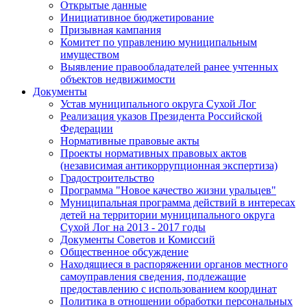
Открытые данные
Инициативное бюджетирование
Призывная кампания
Комитет по управлению муниципальным
имуществом
Выявление правообладателей ранее учтенных
объектов недвижимости
Документы
Устав муниципального округа Сухой Лог
Реализация указов Президента Российской
Федерации
Нормативные правовые акты
Проекты нормативных правовых актов
(независимая антикоррупционная экспертиза)
Градостроительство
Программа "Новое качество жизни уральцев"
Муниципальная программа действий в интересах
детей на территории муниципального округа
Сухой Лог на 2013 - 2017 годы
Документы Советов и Комиссий
Общественное обсуждение
Находящиеся в распоряжении органов местного
самоуправления сведения, подлежащие
предоставлению с использованием координат
Политика в отношении обработки персональных