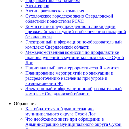
Профилактика экстремизма
Антитеррор
Антинаркотическая комиссия
Сухоложское городское звено Свердловской
областной подсистемы РСЧС
Комиссия по предупреждению и ликвидации
чрезвычайных ситуаций и обеспечению пожарной
безопасности
Электронный информационно-образовательный
комплекс Cвердловской области
Межведомственная комиссия по профилактике
правонарушений в муниципальном округе Сухой
Лог
Национальный антитеррористический комитет
Планирование мероприятий по эвакуации и
рассредоточению населения при угрозе и
возникновении ЧС
Электронный информационно-образовательный
комплекс Свердловской области
Обращения
Как обратиться в Администрацию
муниципального округа Сухой Лог
Что необходимо знать при обращении в
Администрацию муниципального округа Сухой