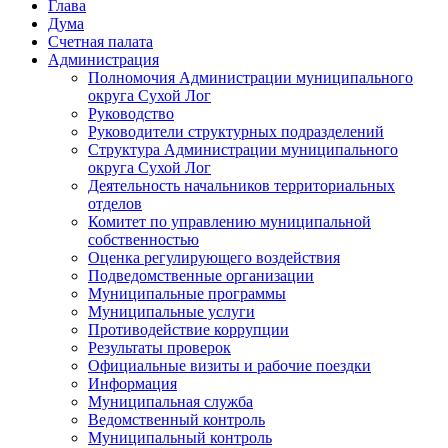
Глава
Дума
Счетная палата
Администрация
Полномочия Администрации муниципального
округа Сухой Лог
Руководство
Руководители структурных подразделений
Структура Администрации муниципального
округа Сухой Лог
Деятельность начальников территориальных
отделов
Комитет по управлению муниципальной
собственностью
Оценка регулирующего воздействия
Подведомственные организации
Муниципальные программы
Муниципальные услуги
Противодействие коррупции
Результаты проверок
Официальные визиты и рабочие поездки
Информация
Муниципальная служба
Ведомственный контроль
Муниципальный контроль