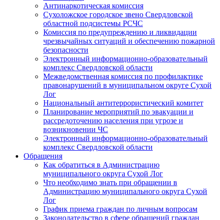
Антинаркотическая комиссия
Сухоложское городское звено Свердловской
областной подсистемы РСЧС
Комиссия по предупреждению и ликвидации
чрезвычайных ситуаций и обеспечению пожарной
безопасности
Электронный информационно-образовательный
комплекс Cвердловской области
Межведомственная комиссия по профилактике
правонарушений в муниципальном округе Сухой
Лог
Национальный антитеррористический комитет
Планирование мероприятий по эвакуации и
рассредоточению населения при угрозе и
возникновении ЧС
Электронный информационно-образовательный
комплекс Свердловской области
Обращения
Как обратиться в Администрацию
муниципального округа Сухой Лог
Что необходимо знать при обращении в
Администрацию муниципального округа Сухой
Лог
График приема граждан по личным вопросам
Законодательство в сфере обращений граждан