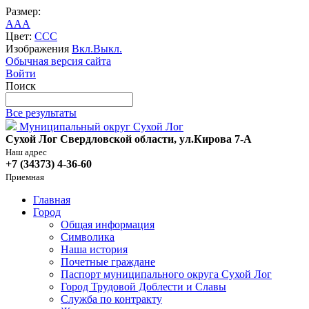
Размер:
A
A
A
Цвет:
C
C
C
Изображения
Вкл.
Выкл.
Обычная версия сайта
Войти
Поиск
Все результаты
Муниципальный округ Сухой Лог
Сухой Лог Свердловской области, ул.Кирова 7-А
Наш адрес
+7 (34373) 4-36-60
Приемная
Главная
Город
Общая информация
Символика
Наша история
Почетные граждане
Паспорт муниципального округа Сухой Лог
Город Трудовой Доблести и Славы
Служба по контракту