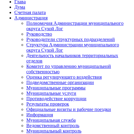
Глава
Дума
Счетная палата
Администрация
Полномочия Администрации муниципального
округа Сухой Лог
Руководство
Руководители структурных подразделений
Структура Администрации муниципального
округа Сухой Лог
Деятельность начальников территориальных
отделов
Комитет по управлению муниципальной
собственностью
Оценка регулирующего воздействия
Подведомственные организации
Муниципальные программы
Муниципальные услуги
Противодействие коррупции
Результаты проверок
Официальные визиты и рабочие поездки
Информация
Муниципальная служба
Ведомственный контроль
Муниципальный контроль