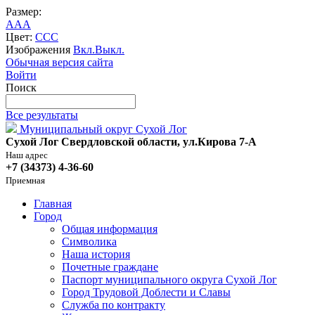
Размер:
A
A
A
Цвет:
C
C
C
Изображения
Вкл.
Выкл.
Обычная версия сайта
Войти
Поиск
Все результаты
Муниципальный округ Сухой Лог
Сухой Лог Свердловской области, ул.Кирова 7-А
Наш адрес
+7 (34373) 4-36-60
Приемная
Главная
Город
Общая информация
Символика
Наша история
Почетные граждане
Паспорт муниципального округа Сухой Лог
Город Трудовой Доблести и Славы
Служба по контракту