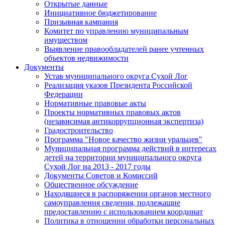
Открытые данные
Инициативное бюджетирование
Призывная кампания
Комитет по управлению муниципальным
имуществом
Выявление правообладателей ранее учтенных
объектов недвижимости
Документы
Устав муниципального округа Сухой Лог
Реализация указов Президента Российской
Федерации
Нормативные правовые акты
Проекты нормативных правовых актов
(независимая антикоррупционная экспертиза)
Градостроительство
Программа "Новое качество жизни уральцев"
Муниципальная программа действий в интересах
детей на территории муниципального округа
Сухой Лог на 2013 - 2017 годы
Документы Советов и Комиссий
Общественное обсуждение
Находящиеся в распоряжении органов местного
самоуправления сведения, подлежащие
предоставлению с использованием координат
Политика в отношении обработки персональных