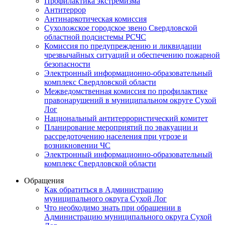
Профилактика экстремизма
Антитеррор
Антинаркотическая комиссия
Сухоложское городское звено Свердловской
областной подсистемы РСЧС
Комиссия по предупреждению и ликвидации
чрезвычайных ситуаций и обеспечению пожарной
безопасности
Электронный информационно-образовательный
комплекс Cвердловской области
Межведомственная комиссия по профилактике
правонарушений в муниципальном округе Сухой
Лог
Национальный антитеррористический комитет
Планирование мероприятий по эвакуации и
рассредоточению населения при угрозе и
возникновении ЧС
Электронный информационно-образовательный
комплекс Свердловской области
Обращения
Как обратиться в Администрацию
муниципального округа Сухой Лог
Что необходимо знать при обращении в
Администрацию муниципального округа Сухой