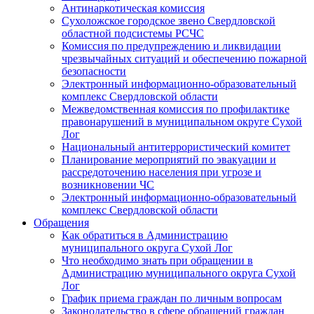
Антинаркотическая комиссия
Сухоложское городское звено Свердловской
областной подсистемы РСЧС
Комиссия по предупреждению и ликвидации
чрезвычайных ситуаций и обеспечению пожарной
безопасности
Электронный информационно-образовательный
комплекс Cвердловской области
Межведомственная комиссия по профилактике
правонарушений в муниципальном округе Сухой
Лог
Национальный антитеррористический комитет
Планирование мероприятий по эвакуации и
рассредоточению населения при угрозе и
возникновении ЧС
Электронный информационно-образовательный
комплекс Свердловской области
Обращения
Как обратиться в Администрацию
муниципального округа Сухой Лог
Что необходимо знать при обращении в
Администрацию муниципального округа Сухой
Лог
График приема граждан по личным вопросам
Законодательство в сфере обращений граждан