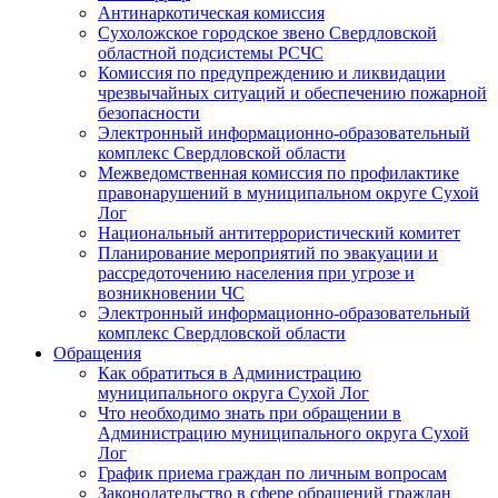
Антинаркотическая комиссия
Сухоложское городское звено Свердловской
областной подсистемы РСЧС
Комиссия по предупреждению и ликвидации
чрезвычайных ситуаций и обеспечению пожарной
безопасности
Электронный информационно-образовательный
комплекс Cвердловской области
Межведомственная комиссия по профилактике
правонарушений в муниципальном округе Сухой
Лог
Национальный антитеррористический комитет
Планирование мероприятий по эвакуации и
рассредоточению населения при угрозе и
возникновении ЧС
Электронный информационно-образовательный
комплекс Свердловской области
Обращения
Как обратиться в Администрацию
муниципального округа Сухой Лог
Что необходимо знать при обращении в
Администрацию муниципального округа Сухой
Лог
График приема граждан по личным вопросам
Законодательство в сфере обращений граждан