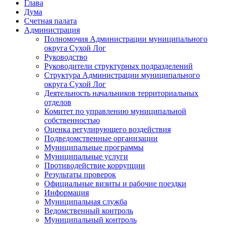
Глава
Дума
Счетная палата
Администрация
Полномочия Администрации муниципального
округа Сухой Лог
Руководство
Руководители структурных подразделений
Структура Администрации муниципального
округа Сухой Лог
Деятельность начальников территориальных
отделов
Комитет по управлению муниципальной
собственностью
Оценка регулирующего воздействия
Подведомственные организации
Муниципальные программы
Муниципальные услуги
Противодействие коррупции
Результаты проверок
Официальные визиты и рабочие поездки
Информация
Муниципальная служба
Ведомственный контроль
Муниципальный контроль