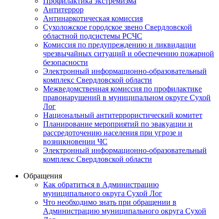
Профилактика экстремизма
Антитеррор
Антинаркотическая комиссия
Сухоложское городское звено Свердловской
областной подсистемы РСЧС
Комиссия по предупреждению и ликвидации
чрезвычайных ситуаций и обеспечению пожарной
безопасности
Электронный информационно-образовательный
комплекс Cвердловской области
Межведомственная комиссия по профилактике
правонарушений в муниципальном округе Сухой
Лог
Национальный антитеррористический комитет
Планирование мероприятий по эвакуации и
рассредоточению населения при угрозе и
возникновении ЧС
Электронный информационно-образовательный
комплекс Свердловской области
Обращения
Как обратиться в Администрацию
муниципального округа Сухой Лог
Что необходимо знать при обращении в
Администрацию муниципального округа Сухой