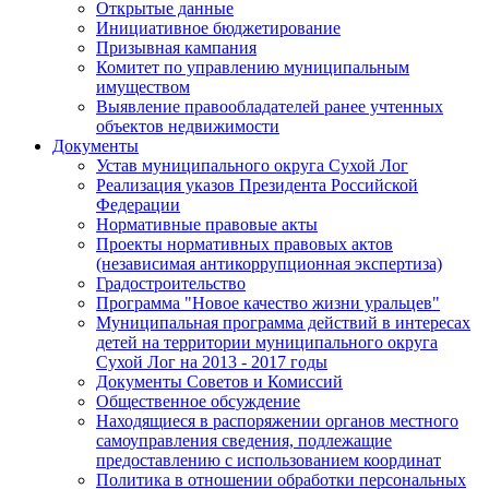
Открытые данные
Инициативное бюджетирование
Призывная кампания
Комитет по управлению муниципальным
имуществом
Выявление правообладателей ранее учтенных
объектов недвижимости
Документы
Устав муниципального округа Сухой Лог
Реализация указов Президента Российской
Федерации
Нормативные правовые акты
Проекты нормативных правовых актов
(независимая антикоррупционная экспертиза)
Градостроительство
Программа "Новое качество жизни уральцев"
Муниципальная программа действий в интересах
детей на территории муниципального округа
Сухой Лог на 2013 - 2017 годы
Документы Советов и Комиссий
Общественное обсуждение
Находящиеся в распоряжении органов местного
самоуправления сведения, подлежащие
предоставлению с использованием координат
Политика в отношении обработки персональных