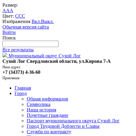
Размер:
A
A
A
Цвет:
C
C
C
Изображения
Вкл.
Выкл.
Обычная версия сайта
Войти
Поиск
Все результаты
Муниципальный округ Сухой Лог
Сухой Лог Свердловской области, ул.Кирова 7-А
Наш адрес
+7 (34373) 4-36-60
Приемная
Главная
Город
Общая информация
Символика
Наша история
Почетные граждане
Паспорт муниципального округа Сухой Лог
Город Трудовой Доблести и Славы
Служба по контракту