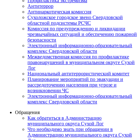
Профилактика экстремизма
Антитеррор
Антинаркотическая комиссия
Сухоложское городское звено Свердловской
областной подсистемы РСЧС
Комиссия по предупреждению и ликвидации
чрезвычайных ситуаций и обеспечению пожарной
безопасности
Электронный информационно-образовательный
комплекс Cвердловской области
Межведомственная комиссия по профилактике
правонарушений в муниципальном округе Сухой
Лог
Национальный антитеррористический комитет
Планирование мероприятий по эвакуации и
рассредоточению населения при угрозе и
возникновении ЧС
Электронный информационно-образовательный
комплекс Свердловской области
Обращения
Как обратиться в Администрацию
муниципального округа Сухой Лог
Что необходимо знать при обращении в
Администрацию муниципального округа Сухой