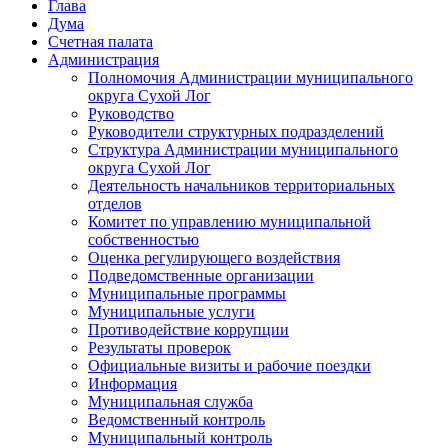
Глава
Дума
Счетная палата
Администрация
Полномочия Администрации муниципального
округа Сухой Лог
Руководство
Руководители структурных подразделений
Структура Администрации муниципального
округа Сухой Лог
Деятельность начальников территориальных
отделов
Комитет по управлению муниципальной
собственностью
Оценка регулирующего воздействия
Подведомственные организации
Муниципальные программы
Муниципальные услуги
Противодействие коррупции
Результаты проверок
Официальные визиты и рабочие поездки
Информация
Муниципальная служба
Ведомственный контроль
Муниципальный контроль