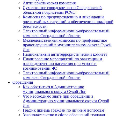
Антинаркотическая комиссия
Сухоложское городское звено Свердловской
областной подсистемы РСЧС
Комиссия по предупреждению и ликвидации
чрезвычайных ситуаций и обеспечению пожарной
безопасности
Электронный информационно-образовательный
комплекс Cвердловской области
Межведомственная комиссия по профилактике
правонарушений в муниципальном округе Сухой
Лог
Национальный антитеррористический комитет
Планирование мероприятий по эвакуации и
рассредоточению населения при угрозе и
возникновении ЧС
Электронный информационно-образовательный
комплекс Свердловской области
Обращения
Как обратиться в Администрацию
муниципального округа Сухой Лог
Что необходимо знать при обращении в
Администрацию муниципального округа Сухой
Лог
График приема граждан по личным вопросам
Законодательство в сфере обращений граждан