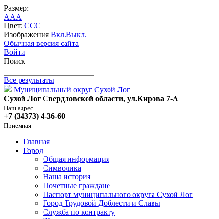
Размер:
A
A
A
Цвет:
C
C
C
Изображения
Вкл.
Выкл.
Обычная версия сайта
Войти
Поиск
Все результаты
Муниципальный округ Сухой Лог
Сухой Лог Свердловской области, ул.Кирова 7-А
Наш адрес
+7 (34373) 4-36-60
Приемная
Главная
Город
Общая информация
Символика
Наша история
Почетные граждане
Паспорт муниципального округа Сухой Лог
Город Трудовой Доблести и Славы
Служба по контракту