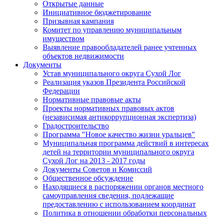
Открытые данные
Инициативное бюджетирование
Призывная кампания
Комитет по управлению муниципальным
имуществом
Выявление правообладателей ранее учтенных
объектов недвижимости
Документы
Устав муниципального округа Сухой Лог
Реализация указов Президента Российской
Федерации
Нормативные правовые акты
Проекты нормативных правовых актов
(независимая антикоррупционная экспертиза)
Градостроительство
Программа "Новое качество жизни уральцев"
Муниципальная программа действий в интересах
детей на территории муниципального округа
Сухой Лог на 2013 - 2017 годы
Документы Советов и Комиссий
Общественное обсуждение
Находящиеся в распоряжении органов местного
самоуправления сведения, подлежащие
предоставлению с использованием координат
Политика в отношении обработки персональных