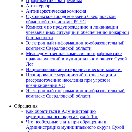
Профилактика экстремизма
Антитеррор
Антинаркотическая комиссия
Сухоложское городское звено Свердловской
областной подсистемы РСЧС
Комиссия по предупреждению и ликвидации
чрезвычайных ситуаций и обеспечению пожарной
безопасности
Электронный информационно-образовательный
комплекс Cвердловской области
Межведомственная комиссия по профилактике
правонарушений в муниципальном округе Сухой
Лог
Национальный антитеррористический комитет
Планирование мероприятий по эвакуации и
рассредоточению населения при угрозе и
возникновении ЧС
Электронный информационно-образовательный
комплекс Свердловской области
Обращения
Как обратиться в Администрацию
муниципального округа Сухой Лог
Что необходимо знать при обращении в
Администрацию муниципального округа Сухой