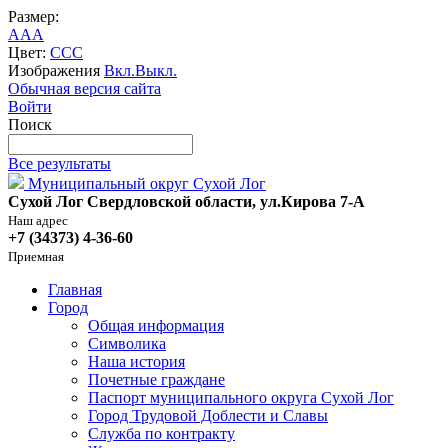
Размер:
A
A
A
Цвет:
C
C
C
Изображения
Вкл.
Выкл.
Обычная версия сайта
Войти
Поиск
Все результаты
Муниципальный округ Сухой Лог
Сухой Лог Свердловской области, ул.Кирова 7-А
Наш адрес
+7 (34373) 4-36-60
Приемная
Главная
Город
Общая информация
Символика
Наша история
Почетные граждане
Паспорт муниципального округа Сухой Лог
Город Трудовой Доблести и Славы
Служба по контракту