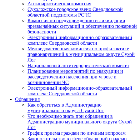
Антинаркотическая комиссия
Сухоложское городское звено Свердловской
областной подсистемы РСЧС
Комиссия по предупреждению и ликвидации
чрезвычайных ситуаций и обеспечению пожарной
безопасности
Электронный информационно-образовательный
комплекс Cвердловской области
Межведомственная комиссия по профилактике
правонарушений в муниципальном округе Сухой
Лог
Национальный антитеррористический комитет
Планирование мероприятий по эвакуации и
рассредоточению населения при угрозе и
возникновении ЧС
Электронный информационно-образовательный
комплекс Свердловской области
Обращения
Как обратиться в Администрацию
муниципального округа Сухой Лог
Что необходимо знать при обращении в
Администрацию муниципального округа Сухой
Лог
График приема граждан по личным вопросам
Законодательство в сфере обращений граждан