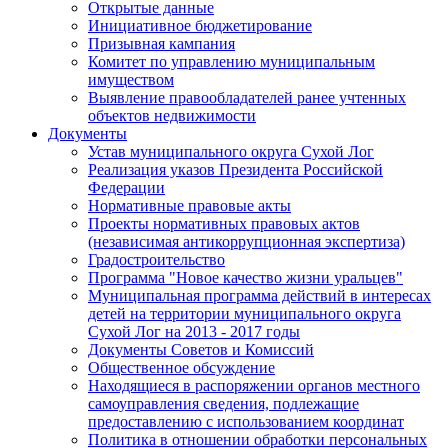
Открытые данные
Инициативное бюджетирование
Призывная кампания
Комитет по управлению муниципальным
имуществом
Выявление правообладателей ранее учтенных
объектов недвижимости
Документы
Устав муниципального округа Сухой Лог
Реализация указов Президента Российской
Федерации
Нормативные правовые акты
Проекты нормативных правовых актов
(независимая антикоррупционная экспертиза)
Градостроительство
Программа "Новое качество жизни уральцев"
Муниципальная программа действий в интересах
детей на территории муниципального округа
Сухой Лог на 2013 - 2017 годы
Документы Советов и Комиссий
Общественное обсуждение
Находящиеся в распоряжении органов местного
самоуправления сведения, подлежащие
предоставлению с использованием координат
Политика в отношении обработки персональных