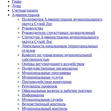
Глава
Дума
Счетная палата
Администрация
Полномочия Администрации муниципального
округа Сухой Лог
Руководство
Руководители структурных подразделений
Структура Администрации муниципального
округа Сухой Лог
Деятельность начальников территориальных
отделов
Комитет по управлению муниципальной
собственностью
Оценка регулирующего воздействия
Подведомственные организации
Муниципальные программы
Муниципальные услуги
Противодействие коррупции
Результаты проверок
Официальные визиты и рабочие поездки
Информация
Муниципальная служба
Ведомственный контроль
Муниципальный контроль